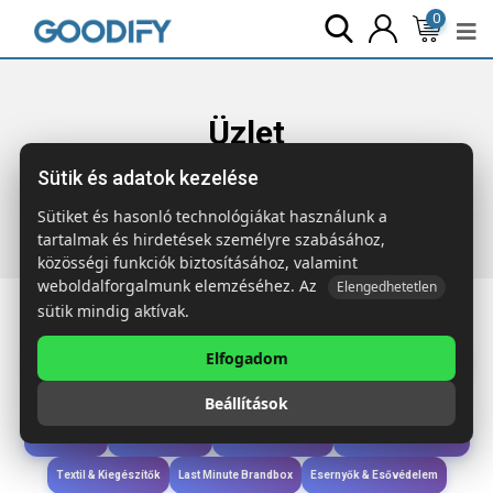
0
Üzlet
Sütik és adatok kezelése
Főoldal
Termékek
Táskák & Utazás
JOGGY Ripstop
sport hátizsák
Sütiket és hasonló technológiákat használunk a
tartalmak és hirdetések személyre szabásához,
közösségi funkciók biztosításához, valamint
weboldalforgalmunk elemzéséhez. Az
Elengedhetetlen
sütik mindig aktívak.
Elfogadom
Iroda & Írás
Táskák & Utazás
Étkezés & Ivás
Szóróajándék & Szerszám
Beállítások
Technológia & Kiegészítők
Wellness & Ápolás
Sport & Szabadidő
Újdonságok
Karácsony & Tél
Gyerekek & játékok
Ruházat & Kiegészítők
Textil & Kiegészítők
Last Minute Brandbox
Esernyők & Esővédelem