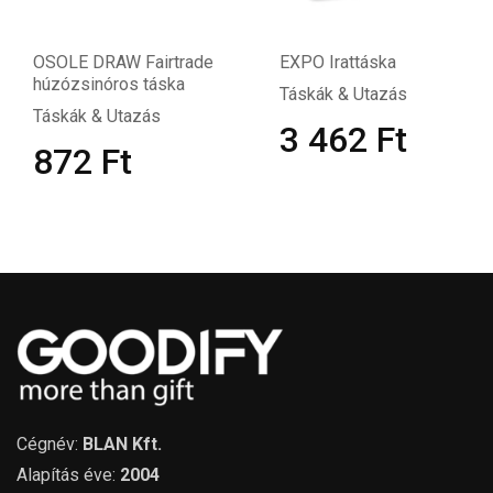
OSOLE DRAW Fairtrade
EXPO Irattáska
húzózsinóros táska
Táskák & Utazás
Táskák & Utazás
3 462
Ft
872
Ft
Cégnév:
BLAN Kft.
Alapítás éve:
2004