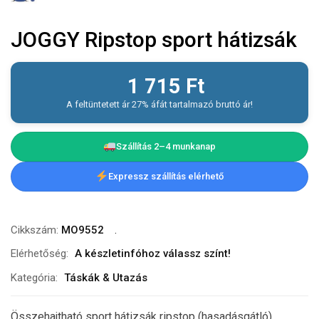
JOGGY Ripstop sport hátizsák
1 715
Ft
A feltüntetett ár 27% áfát tartalmazó bruttó ár!
Szállítás 2–4 munkanap
Expressz szállítás elérhető
Cikkszám:
MO9552
Elérhetőség:
A készletinfóhoz válassz színt!
Kategória:
Táskák & Utazás
Összehajtható sport hátizsák ripstop (hasadásgátló)