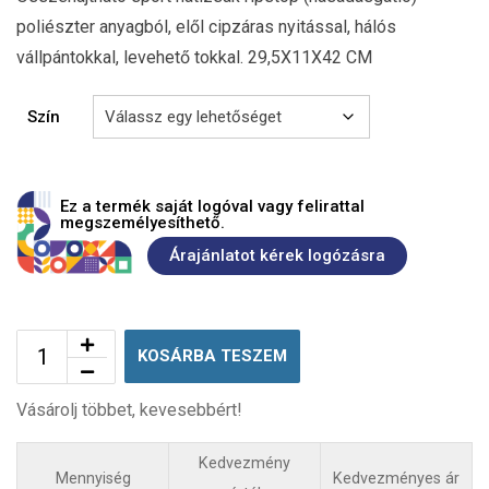
poliészter anyagból, elől cipzáras nyitással, hálós
vállpántokkal, levehető tokkal. 29,5X11X42 CM
Szín
Ez a termék saját logóval vagy felirattal
megszemélyesíthető.
Árajánlatot kérek logózásra
KOSÁRBA TESZEM
Vásárolj többet, kevesebbért!
Kedvezmény
Mennyiség
Kedvezményes ár