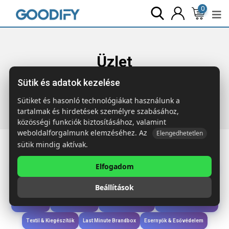
0
Üzlet
Sütik és adatok kezelése
Főoldal
Termékek
Táskák & Utazás
KOELER 600D RPET
hűtőtáska
Sütiket és hasonló technológiákat használunk a
tartalmak és hirdetések személyre szabásához,
közösségi funkciók biztosításához, valamint
weboldalforgalmunk elemzéséhez. Az
Elengedhetetlen
sütik mindig aktívak.
Elfogadom
Iroda & Írás
Táskák & Utazás
Étkezés & Ivás
Szóróajándék & Szerszám
Beállítások
Technológia & Kiegészítők
Wellness & Ápolás
Sport & Szabadidő
Újdonságok
Karácsony & Tél
Gyerekek & játékok
Ruházat & Kiegészítők
Textil & Kiegészítők
Last Minute Brandbox
Esernyők & Esővédelem