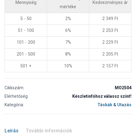
Mennyiség
Kedvezményes ár
mértéke
5 - 50
2%
2 349
Ft
51 - 100
6%
2 253
Ft
101 - 200
7%
2 229
Ft
201 - 500
8%
2 205
Ft
501 +
10%
2 157
Ft
Cikkszám:
MO2504
Elérhetőség:
Készletinfóhoz válassz színt!
Kategória:
Táskák & Utazás
Leírás
További információk