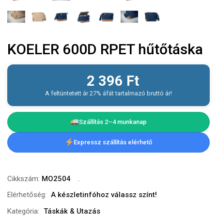
KOELER 600D RPET hűtőtáska
2 396
Ft
A feltüntetett ár 27% áfát tartalmazó bruttó ár!
Szállítás 2–4 munkanap
Expressz szállítás elérhető
Cikkszám:
MO2504
Elérhetőség:
A készletinfóhoz válassz színt!
Kategória:
Táskák & Utazás