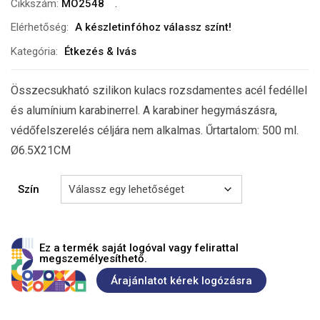
Cikkszám:
MO2548
Elérhetőség:
A készletinfóhoz válassz színt!
Kategória:
Étkezés & Ivás
Összecsukható szilikon kulacs rozsdamentes acél fedéllel
és alumínium karabinerrel. A karabiner hegymászásra,
védőfelszerelés céljára nem alkalmas. Űrtartalom: 500 ml.
Ø6.5X21CM
Szín
Ez a termék saját logóval vagy felirattal
megszemélyesíthető.
Árajánlatot kérek logózásra