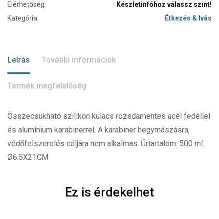
Elérhetőség:
Készletinfóhoz válassz színt!
Kategória:
Étkezés & Ivás
Leírás
További információk
Termék megfelelőség
Összecsukható szilikon kulacs rozsdamentes acél fedéllel
és alumínium karabinerrel. A karabiner hegymászásra,
védőfelszerelés céljára nem alkalmas. Űrtartalom: 500 ml.
Ø6.5X21CM
Ez is érdekelhet