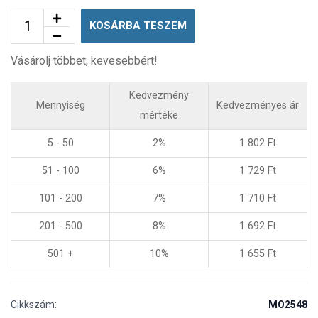
KOSÁRBA TESZEM
Vásárolj többet, kevesebbért!
Kedvezmény
Mennyiség
Kedvezményes ár
mértéke
5 - 50
2%
1 802
Ft
51 - 100
6%
1 729
Ft
101 - 200
7%
1 710
Ft
201 - 500
8%
1 692
Ft
501 +
10%
1 655
Ft
Cikkszám:
MO2548