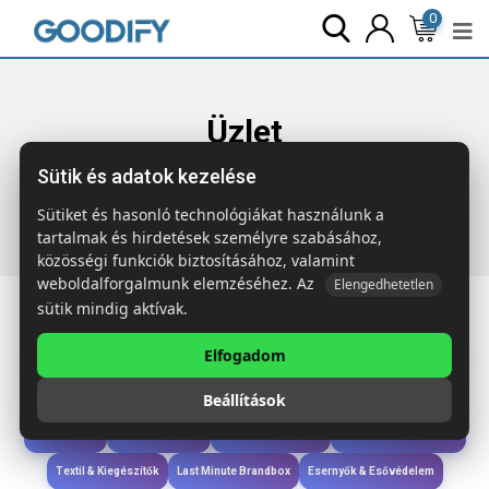
0
Üzlet
Sütik és adatok kezelése
Főoldal
Termékek
Étkezés & Ivás
KOLAPSI
Összecsukható kulacs 500 ml
Sütiket és hasonló technológiákat használunk a
tartalmak és hirdetések személyre szabásához,
közösségi funkciók biztosításához, valamint
weboldalforgalmunk elemzéséhez. Az
Elengedhetetlen
sütik mindig aktívak.
Elfogadom
Iroda & Írás
Táskák & Utazás
Étkezés & Ivás
Szóróajándék & Szerszám
Beállítások
Technológia & Kiegészítők
Wellness & Ápolás
Sport & Szabadidő
Újdonságok
Karácsony & Tél
Gyerekek & játékok
Ruházat & Kiegészítők
Textil & Kiegészítők
Last Minute Brandbox
Esernyők & Esővédelem