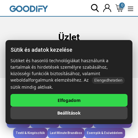
0
Üzlet
Sütik és adatok kezelése
Főoldal
Termékek
Ruházat & Kiegészítők
LAZO
Szalagos kitűző
Sütiket és hasonló technológiákat használunk a
tartalmak és hirdetések személyre szabásához,
közösségi funkciók biztosításához, valamint
weboldalforgalmunk elemzéséhez. Az
Elengedhetetlen
sütik mindig aktívak.
Elfogadom
Iroda & Írás
Táskák & Utazás
Étkezés & Ivás
Szóróajándék & Szerszám
Beállítások
Technológia & Kiegészítők
Wellness & Ápolás
Sport & Szabadidő
Újdonságok
Karácsony & Tél
Gyerekek & játékok
Ruházat & Kiegészítők
Textil & Kiegészítők
Last Minute Brandbox
Esernyők & Esővédelem