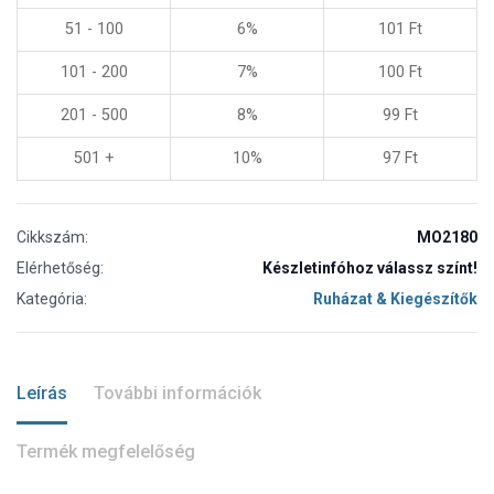
51 - 100
6%
101
Ft
101 - 200
7%
100
Ft
201 - 500
8%
99
Ft
501 +
10%
97
Ft
Cikkszám:
MO2180
Elérhetőség:
Készletinfóhoz válassz színt!
Kategória:
Ruházat & Kiegészítők
Leírás
További információk
Termék megfelelőség