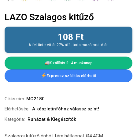
LAZO Szalagos kitűző
108
Ft
A feltüntetett ár 27% áfát tartalmazó bruttó ár!
Szállítás 2–4 munkanap
Expressz szállítás elérhető
Cikkszám:
MO2180
Elérhetőség:
A készletinfóhoz válassz színt!
Kategória:
Ruházat & Kiegészítők
Szalagos kitűző ónból, fém hátlappal. Ø4,4CM