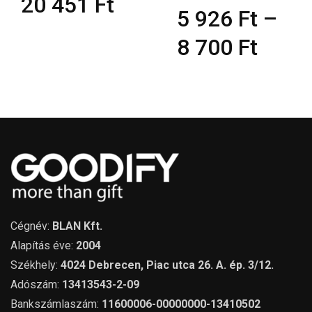
20 451
Ft
5 926
Ft
–
8 700
Ft
Cégnév:
BLAN Kft.
Alapítás éve:
2004
Székhely:
4024 Debrecen, Piac utca 26. A. ép. 3/12.
Adószám:
13413543-2-09
Bankszámlaszám:
11600006-00000000-13410502