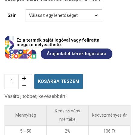
Szín
Ez a termék saját logóval vagy felirattal
megszemélyesíthető.
Árajánlatot kérek logózásra
KOSÁRBA TESZEM
Vásárolj többet, kevesebbért!
Kedvezmény
Mennyiség
Kedvezményes ár
mértéke
5 - 50
2%
106
Ft