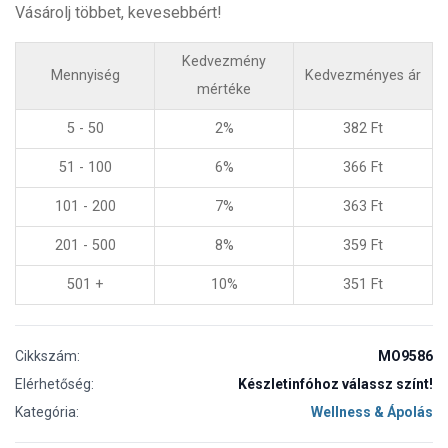
Vásárolj többet, kevesebbért!
Kedvezmény
Mennyiség
Kedvezményes ár
mértéke
5 - 50
2%
382
Ft
51 - 100
6%
366
Ft
101 - 200
7%
363
Ft
201 - 500
8%
359
Ft
501 +
10%
351
Ft
Cikkszám:
MO9586
Elérhetőség:
Készletinfóhoz válassz színt!
Kategória:
Wellness & Ápolás