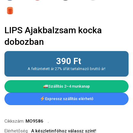
LIPS Ajakbalzsam kocka
dobozban
390
Ft
A feltüntetett ár 27% áfát tartalmazó bruttó ár!
Szállítás 2–4 munkanap
Expressz szállítás elérhető
Cikkszám:
MO9586
Elérhetőség:
A készletinfóhoz válassz színt!