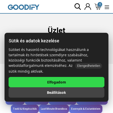
0
Üzlet
Sütik és adatok kezelése
Főoldal
Termékek
Wellness & Ápolás
LIPS Ajakbalzsam
kocka dobozban
Sütiket és hasonló technológiákat használunk a
tartalmak és hirdetések személyre szabásához,
közösségi funkciók biztosításához, valamint
weboldalforgalmunk elemzéséhez. Az
Elengedhetetlen
sütik mindig aktívak.
Elfogadom
Iroda & Írás
Táskák & Utazás
Étkezés & Ivás
Szóróajándék & Szerszám
Beállítások
Technológia & Kiegészítők
Wellness & Ápolás
Sport & Szabadidő
Újdonságok
Karácsony & Tél
Gyerekek & játékok
Ruházat & Kiegészítők
Textil & Kiegészítők
Last Minute Brandbox
Esernyők & Esővédelem