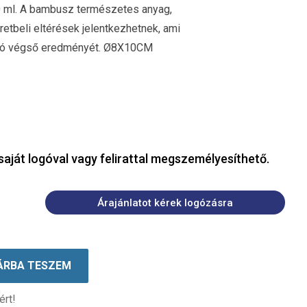
50 ml. A bambusz természetes anyag,
etbeli eltérések jelentkezhetnek, ami
áció végső eredményét. Ø8X10CM
saját logóval vagy felirattal megszemélyesíthető.
Árajánlatot kérek logózásra
ÁRBA TESZEM
ért!