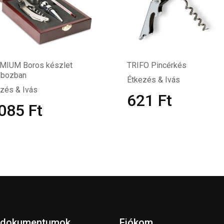
MIUM Boros készlet
TRIFO Pincérkés
obozban
Étkezés & Ivás
zés & Ivás
621
Ft
 085
Ft
 dokumentumok
Fiókom