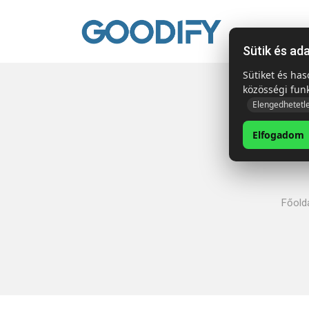
Kezdől
Sütik és ad
Sütiket és ha
közösségi fun
Elengedhetetl
Elfogadom
Főold