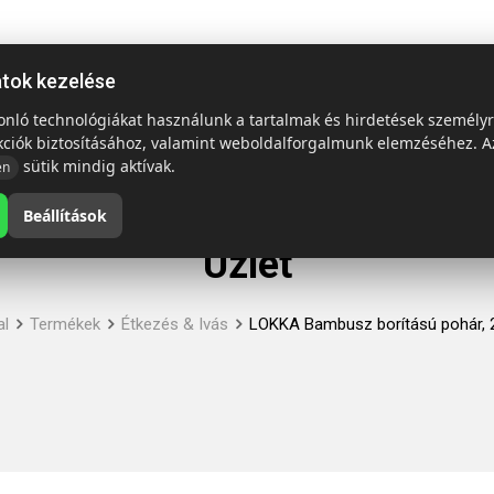
ap
Termékek
Emblémázás és szállítás
Tech = Kedvező á
atok kezelése
sonló technológiákat használunk a tartalmak és hirdetések személy
kciók biztosításához, valamint weboldalforgalmunk elemzéséhez. A
sütik mindig aktívak.
en
Beállítások
Üzlet
al
Termékek
Étkezés & Ivás
LOKKA Bambusz borítású pohár, 