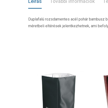
Leírás
További információk
Te
Duplafalú rozsdamentes acél pohár bambusz bo
méretbeli eltérések jelentkezhetnek, ami bef