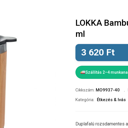
LOKKA Bambus
ml
3 620
Ft
Szállítás 2–4 munkan
Cikkszám:
MO9937-40
Kategória:
Étkezés & Ivás
Duplafalú rozsdamentes a