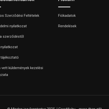
nos Szerződési Feltételek
Fiókadatok
delmi nyilatkozat
Rendelések
 a szerződéstől
i nyilatkozat
i tájékoztató
 vett küldemények kezelési
yzata