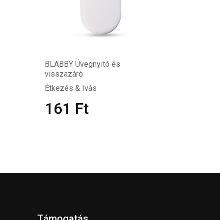
BLABBY Üvegnyitó és
visszazáró
Étkezés & Ivás
161
Ft
Támogatás