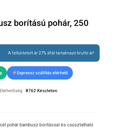
z borítású pohár, 250
A feltüntetett ár 27% áfát tartalmazó bruttó ár!
ap
Expressz szállítás elérhető
Elérhetőség:
8762 Készleten
cél pohár bambusz borítással és csúsztatható