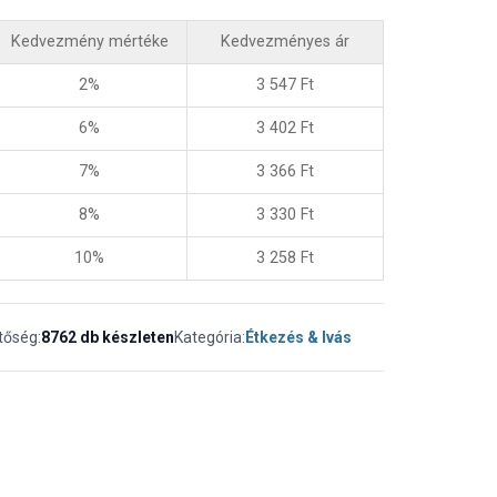
Kedvezmény mértéke
Kedvezményes ár
2%
3 547
Ft
6%
3 402
Ft
7%
3 366
Ft
8%
3 330
Ft
10%
3 258
Ft
tőség:
8762 db készleten
Kategória:
Étkezés & Ivás