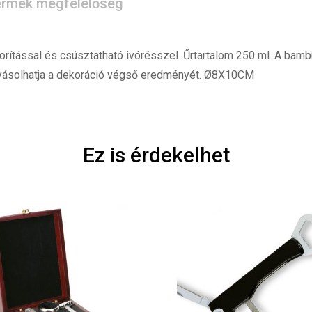
rmék megfelelőség
rítással és csúsztatható ivórésszel. Űrtartalom 250 ml. A bam
olyásolhatja a dekoráció végső eredményét. Ø8X10CM
Ez is érdekelhet