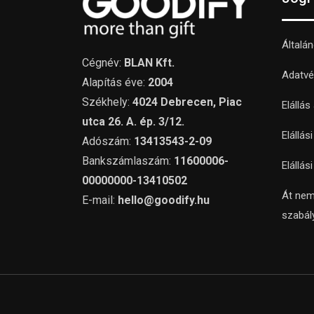
Általá
Cégnév:
BLAN Kft.
Adatvé
Alapítás éve:
2004
Székhely:
4024 Debrecen, Piac
Elállás
utca 26. A. ép. 3/12.
Elállás
Adószám:
13413543-2-09
Bankszámlaszám:
11600006-
Elállás
00000000-13410502
Át nem
E-mail:
hello@goodify.hu
szabál