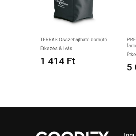
TERRAS Összehajtható borhűtő
PRE
fad
Étkezés & Ivás
Étke
1 414
Ft
5
Jogi