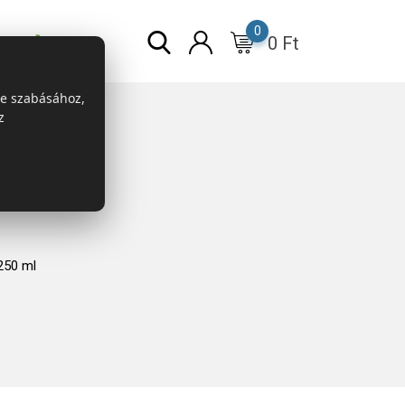
0
0
Ft
r
ESG
re szabásához,
z
250 ml