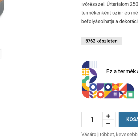
ivórésszel. Űrtartalom 2
termékenként szín- és mér
befolyásolhatja a dekor
8762 készleten
Ez a termék 
KOS
Vásárolj többet, kevesebb