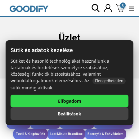
0
Üzlet
Sütik és adatok kezelése
Főoldal
Termékek
Wellness & Ápolás
LOVEMINT
Cukorka szív alakú tartóban
Sütiket és hasonló technológiákat használunk a
tartalmak és hirdetések személyre szabásához,
közösségi funkciók biztosításához, valamint
weboldalforgalmunk elemzéséhez. Az
Elengedhetetlen
sütik mindig aktívak.
Elfogadom
Iroda & Írás
Táskák & Utazás
Étkezés & Ivás
Szóróajándék & Szerszám
Beállítások
Technológia & Kiegészítők
Wellness & Ápolás
Sport & Szabadidő
Újdonságok
Karácsony & Tél
Gyerekek & játékok
Ruházat & Kiegészítők
Textil & Kiegészítők
Last Minute Brandbox
Esernyők & Esővédelem