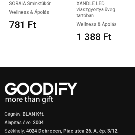
SORAIA Sminktükör
XANDLE LED
viaszgyertya üveg
Wellness & Ápolás
tartóban
781
Ft
Wellness & Ápolás
1 388
Ft
Cégnév:
BLAN Kft.
Alapítás éve:
2004
Székhely:
4024 Debrecen, Piac utca 26. A. ép. 3/12.