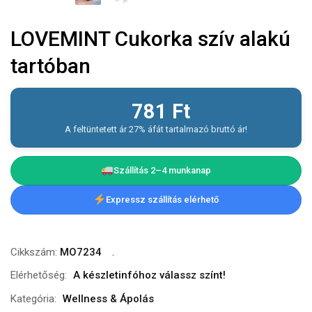
LOVEMINT Cukorka szív alakú
tartóban
781
Ft
A feltüntetett ár 27% áfát tartalmazó bruttó ár!
Szállítás 2–4 munkanap
Expressz szállítás elérhető
Cikkszám:
MO7234
Elérhetőség:
A készletinfóhoz válassz színt!
Kategória:
Wellness & Ápolás