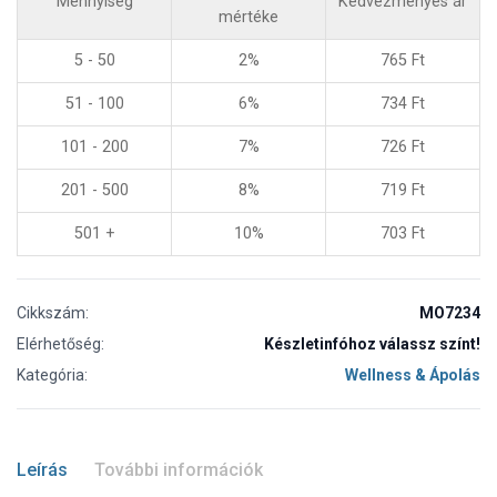
Mennyiség
Kedvezményes ár
mértéke
5 - 50
2%
765
Ft
51 - 100
6%
734
Ft
101 - 200
7%
726
Ft
201 - 500
8%
719
Ft
501 +
10%
703
Ft
Cikkszám:
MO7234
Elérhetőség:
Készletinfóhoz válassz színt!
Kategória:
Wellness & Ápolás
Leírás
További információk