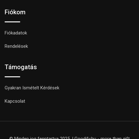
Fiókom
Fiókadatok
Rendelések
Támogatás
Gyakran Ismételt Kérdések
Kapcsolat
© Minden jog fenntartva 2025. | Goodify.hu - more than gift