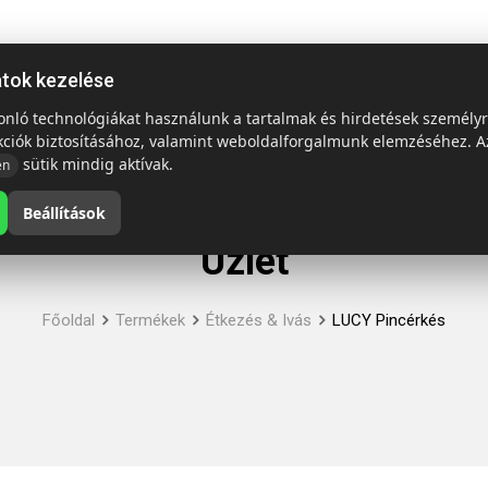
ap
Termékek
Emblémázás és szállítás
Tech = Kedvező á
atok kezelése
sonló technológiákat használunk a tartalmak és hirdetések személy
kciók biztosításához, valamint weboldalforgalmunk elemzéséhez. A
sütik mindig aktívak.
en
Beállítások
Üzlet
Főoldal
Termékek
Étkezés & Ivás
LUCY Pincérkés