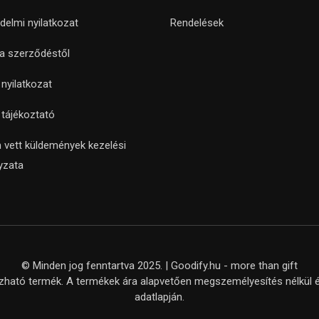
delmi nyilatkozat
Rendelések
 a szerződéstől
i nyilatkozat
i tájékoztató
 vett küldemények kezelési
yzata
© Minden jog fenntartva 2025. | Goodify.hu - more than gift
ató termék. A termékek ára alapvetően megszemélyesítés nélkül ér
adatlapján.