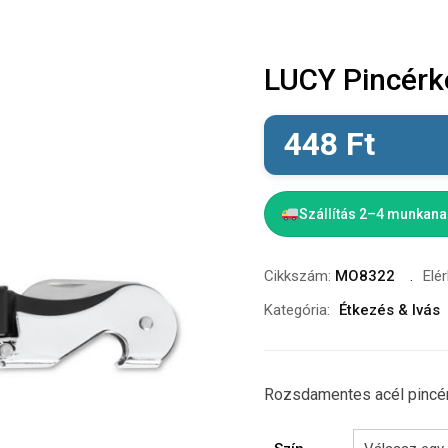
LUCY Pincérk
448
Ft
Szállítás 2–4 munkan
Cikkszám:
MO8322
Elé
Kategória:
Étkezés & Ivás
Rozsdamentes acél pincé