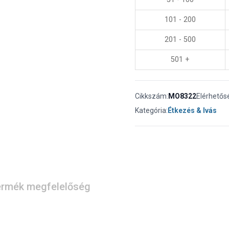
101 - 200
201 - 500
501 +
Cikkszám:
MO8322
Elérhetős
Kategória:
Étkezés & Ivás
rmék megfelelőség