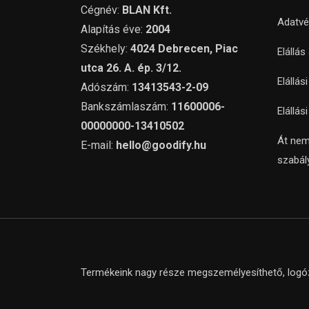
Cégnév:
BLAN Kft.
Adatvé
Alapítás éve:
2004
Székhely:
4024 Debrecen, Piac
Elállás
utca 26. A. ép. 3/12.
Elállás
Adószám:
13413543-2-09
Bankszámlaszám:
11600006-
Elállás
00000000-13410502
Át nem
E-mail:
hello@goodify.hu
szabál
Termékeink nagy része megszemélyesíthető, logózh