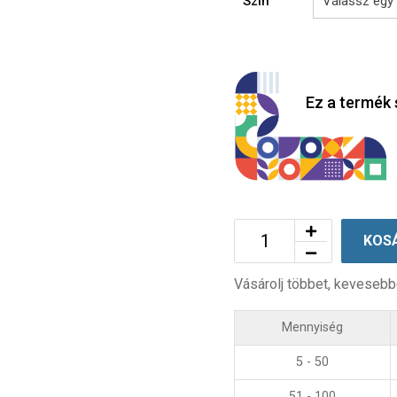
Szín
Ez a termék 
KOS
Vásárolj többet, kevesebb
Mennyiség
5 - 50
51 - 100