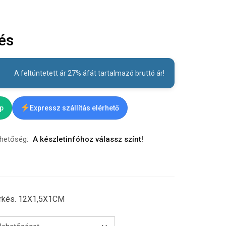
és
A feltüntetett ár 27% áfát tartalmazó bruttó ár!
ap
Expressz szállítás elérhető
rhetőség:
A készletinfóhoz válassz színt!
rkés. 12X1,5X1CM