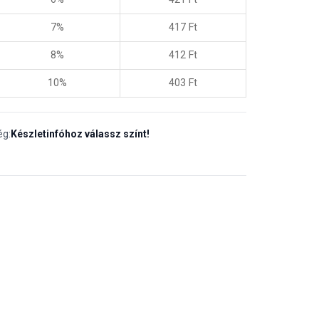
7%
417
Ft
8%
412
Ft
10%
403
Ft
ég:
Készletinfóhoz válassz színt!