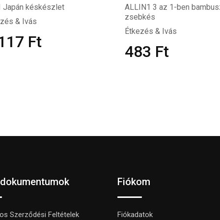
 Japán késkészlet
ALLIN1 3 az 1-ben bambus
zsebkés
zés & Ivás
Étkezés & Ivás
 117
Ft
483
Ft
 dokumentumok
Fiókom
nos Szerződési Feltételek
Fiókadatok