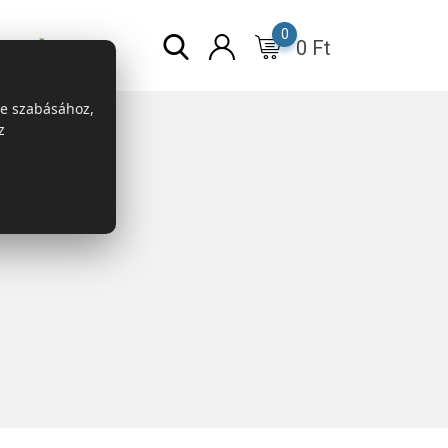
0
0
Ft
r
ESG
re szabásához,
z