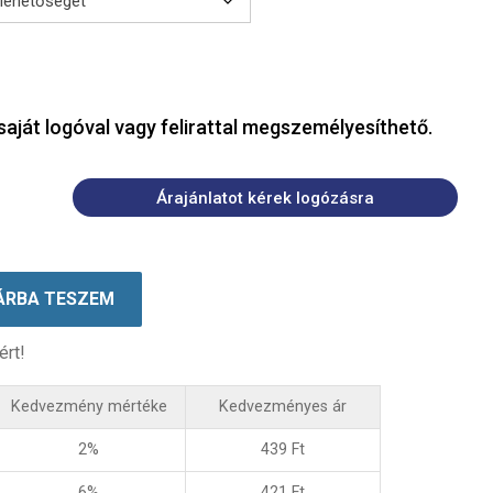
saját logóval vagy felirattal megszemélyesíthető.
Árajánlatot kérek logózásra
ÁRBA TESZEM
ért!
Kedvezmény mértéke
Kedvezményes ár
2%
439
Ft
6%
421
Ft