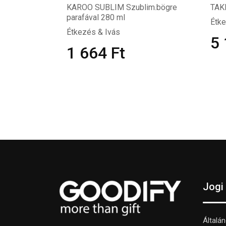
KAROO SUBLIM Szublim.bögre
TAKI
parafával 280 ml
Étke
Étkezés & Ivás
5
1 664
Ft
Jogi
Általá