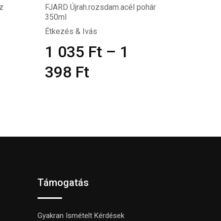
z
FJARD Újrah.rozsdam.acél pohár
350ml
Étkezés & Ivás
1 035
Ft
–
1
398
Ft
Támogatás
Gyakran Ismételt Kérdések