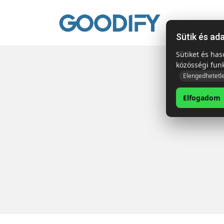
Kezdől
Sütik és ad
Sütiket és ha
közösségi fun
Elengedhetetl
Elfogadom