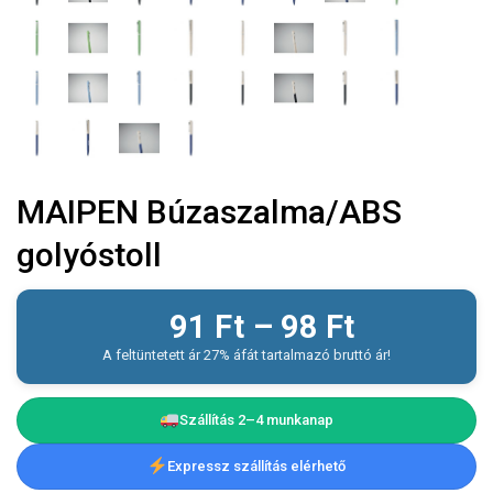
MAIPEN Búzaszalma/ABS
golyóstoll
91
Ft
–
98
Ft
A feltüntetett ár 27% áfát tartalmazó bruttó ár!
Szállítás 2–4 munkanap
Expressz szállítás elérhető