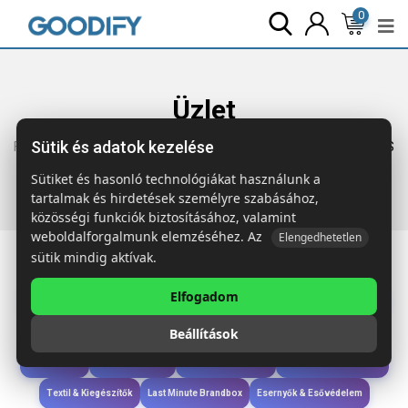
0
Üzlet
Sütik és adatok kezelése
Főoldal
Termékek
Iroda & Írás
MAIPEN Búzaszalma/ABS
golyóstoll
Sütiket és hasonló technológiákat használunk a
tartalmak és hirdetések személyre szabásához,
közösségi funkciók biztosításához, valamint
weboldalforgalmunk elemzéséhez. Az
Elengedhetetlen
sütik mindig aktívak.
Elfogadom
Iroda & Írás
Táskák & Utazás
Étkezés & Ivás
Szóróajándék & Szerszám
Beállítások
Technológia & Kiegészítők
Wellness & Ápolás
Sport & Szabadidő
Újdonságok
Karácsony & Tél
Gyerekek & játékok
Ruházat & Kiegészítők
Textil & Kiegészítők
Last Minute Brandbox
Esernyők & Esővédelem