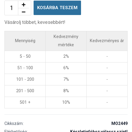
KOSÁRBA TESZEM
Vásárolj többet, kevesebbért!
Kedvezmény
Mennyiség
Kedvezményes ár
mértéke
5 - 50
2%
-
51 - 100
6%
-
101 - 200
7%
-
201 - 500
8%
-
501 +
10%
-
Cikkszám:
MO2449
Elérhetőség:
Készletinfóhoz válassz színt!