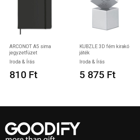
ARCONOT A5 sima
KUBZLE 3D fém kirakó
jegyzetfüzet
játék
Iroda & Írás
Iroda & Írás
810
Ft
5 875
Ft