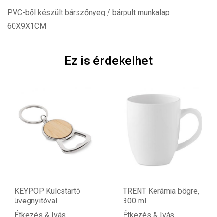
PVC-ből készült bárszőnyeg / bárpult munkalap.
60X9X1CM
Ez is érdekelhet
KEYPOP Kulcstartó
TRENT Kerámia bögre,
üvegnyitóval
300 ml
Étkezés & Ivás
Étkezés & Ivás