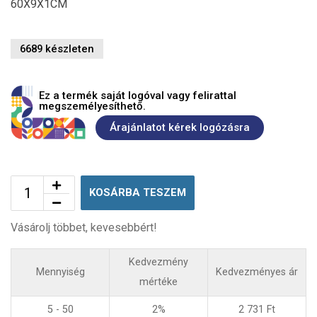
60X9X1CM
6689 készleten
Ez a termék saját logóval vagy felirattal
megszemélyesíthető.
Árajánlatot kérek logózásra
KOSÁRBA TESZEM
Vásárolj többet, kevesebbért!
Kedvezmény
Mennyiség
Kedvezményes ár
mértéke
5 - 50
2%
2 731
Ft