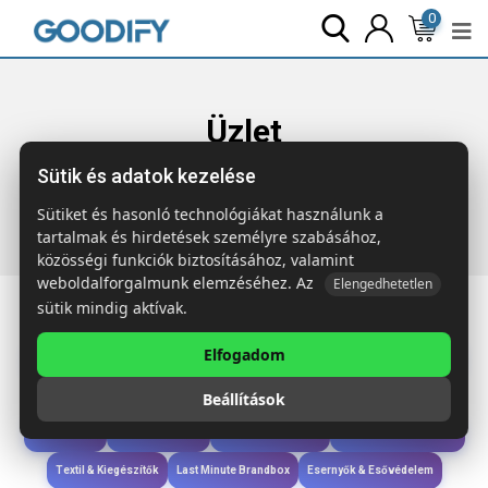
0
Üzlet
Sütik és adatok kezelése
Főoldal
Termékek
Étkezés & Ivás
MALTA Bárszőnyeg
PVC-ből
Sütiket és hasonló technológiákat használunk a
tartalmak és hirdetések személyre szabásához,
közösségi funkciók biztosításához, valamint
weboldalforgalmunk elemzéséhez. Az
Elengedhetetlen
sütik mindig aktívak.
Elfogadom
Iroda & Írás
Táskák & Utazás
Étkezés & Ivás
Szóróajándék & Szerszám
Beállítások
Technológia & Kiegészítők
Wellness & Ápolás
Sport & Szabadidő
Újdonságok
Karácsony & Tél
Gyerekek & játékok
Ruházat & Kiegészítők
Textil & Kiegészítők
Last Minute Brandbox
Esernyők & Esővédelem