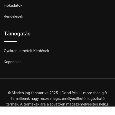
Fiókadatok
Rendelések
Támogatás
Gyakran Ismételt Kérdések
Kapcsolat
© Minden jog fenntartva 2025. | Goodify.hu - more than gift
Termékeink nagy része megszemélyesíthető, logózható
termék. A termékek ára alapvetően megszemélyesítés nélkül
értendő, kivéve, ha ezt külön nem jelezzük a termék adatlapján.