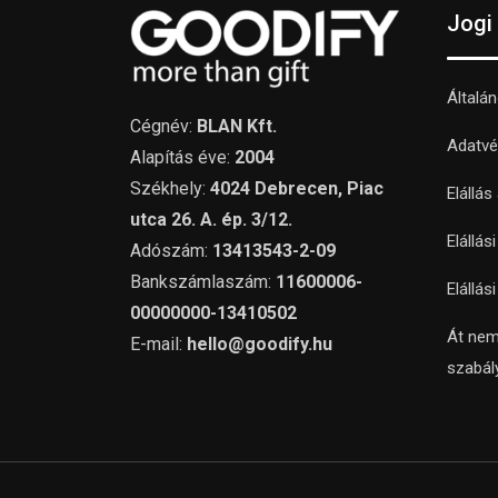
Jogi
Általá
Cégnév:
BLAN Kft.
Adatvé
Alapítás éve:
2004
Székhely:
4024 Debrecen, Piac
Elállás
utca 26. A. ép. 3/12.
Elállás
Adószám:
13413543-2-09
Bankszámlaszám:
11600006-
Elállás
00000000-13410502
Át nem
E-mail:
hello@goodify.hu
szabál