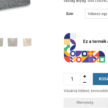
vastag anyag. 55X15X39
Szín
Ez a termék 
KOS
Vásárolj többet, kevesebb
Mennyiség