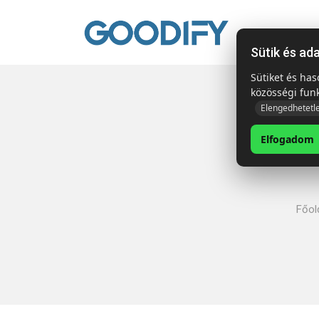
Kezdől
Sütik és ad
Sütiket és ha
közösségi fun
Elengedhetetl
Elfogadom
Főol