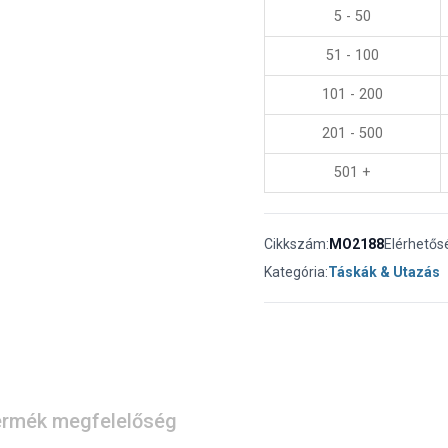
5 - 50
51 - 100
101 - 200
201 - 500
501 +
Cikkszám:
MO2188
Elérhetős
Kategória:
Táskák & Utazás
rmék megfelelőség