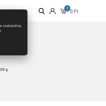
0
0
Ft
r
ESG
re szabásához,
z
220 g