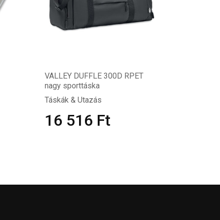
VALLEY DUFFLE 300D RPET
nagy sporttáska
Táskák & Utazás
16 516
Ft