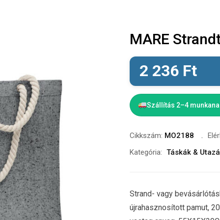
MARE Strandtá
2 236
Ft
Szállítás 2–4 munkan
Cikkszám:
MO2188
Elé
Kategória:
Táskák & Utaz
Strand- vagy bevásárlótás
újrahasznosított pamut, 