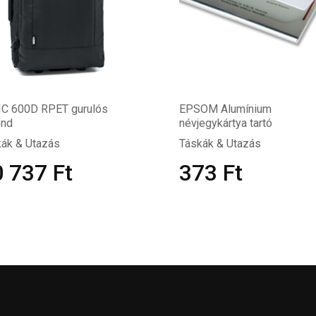
IC 600D RPET gurulós
EPSOM Alumínium
önd
névjegykártya tartó
ák & Utazás
Táskák & Utazás
0 737
Ft
373
Ft