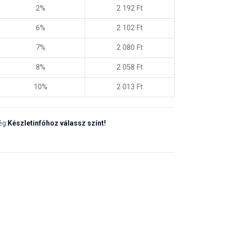
2%
2 192
Ft
6%
2 102
Ft
7%
2 080
Ft
8%
2 058
Ft
10%
2 013
Ft
ég:
Készletinfóhoz válassz színt!