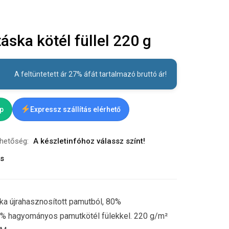
ska kötél füllel 220 g
A feltüntetett ár 27% áfát tartalmazó bruttó ár!
ap
Expressz szállítás elérhető
rhetőség:
A készletinfóhoz válassz színt!
ás
ka újrahasznosított pamutból, 80%
20% hagyományos pamutkötél fülekkel. 220 g/m²