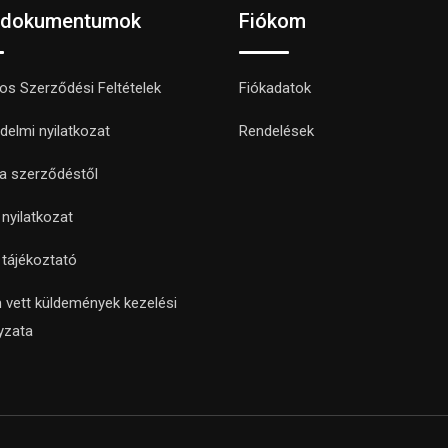
 dokumentumok
Fiókom
nos Szerződési Feltételek
Fiókadatok
delmi nyilatkozat
Rendelések
 a szerződéstől
i nyilatkozat
i tájékoztató
 vett küldemények kezelési
yzata