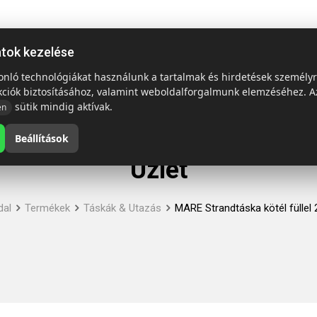
ap
Termékek
Emblémázás és szállítás
Tech = Kedvező á
atok kezelése
sonló technológiákat használunk a tartalmak és hirdetések személy
kciók biztosításához, valamint weboldalforgalmunk elemzéséhez. A
sütik mindig aktívak.
en
Beállítások
Üzlet
dal
Termékek
Táskák & Utazás
MARE Strandtáska kötél füllel 