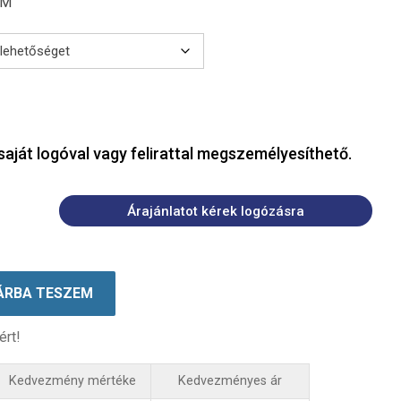
CM
saját logóval vagy felirattal megszemélyesíthető.
Árajánlatot kérek logózásra
ÁRBA TESZEM
ért!
Kedvezmény mértéke
Kedvezményes ár