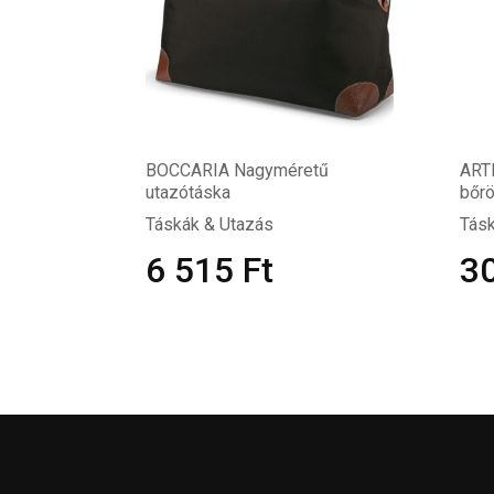
BOCCARIA Nagyméretű
ART
utazótáska
bőr
Táskák & Utazás
Tásk
6 515
Ft
3