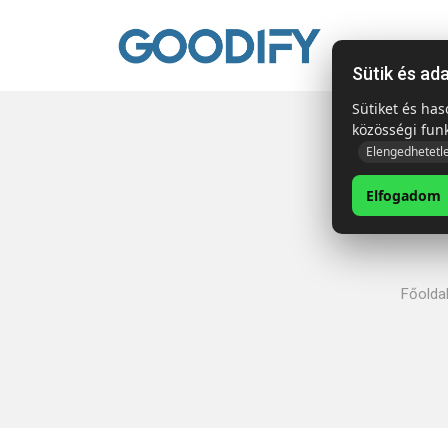
Kezdől
Sütik és ad
Sütiket és ha
közösségi fun
Elengedhetetl
Elfogadom
Főolda