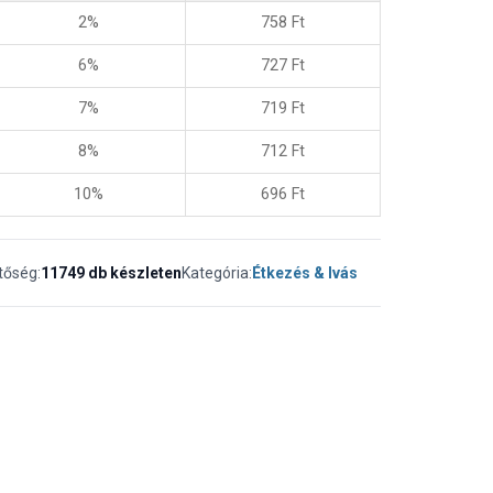
2%
758
Ft
6%
727
Ft
7%
719
Ft
8%
712
Ft
10%
696
Ft
tőség:
11749 db készleten
Kategória:
Étkezés & Ivás