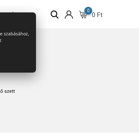
0
0
Ft
r
ESG
re szabásához,
z
ő szett