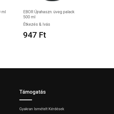
 ml
EBOR Újrahaszn. üveg palack
500 ml
Étkezés & Ivás
947
Ft
Támogatás
Gyakran Ismételt Kérdések