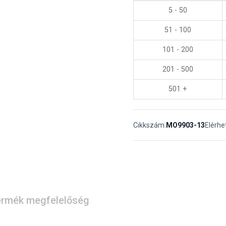
5 - 50
51 - 100
101 - 200
201 - 500
501 +
Cikkszám:
MO9903-13
Elérhe
rmék megfelelőség