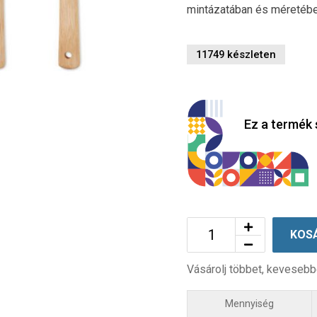
mintázatában és méretébe
11749 készleten
Ez a termék 
KOS
Vásárolj többet, kevesebb
Mennyiség