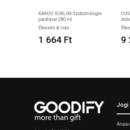
KAROO SUBLIM Szublim.bögre
COS
parafával 280 ml
dob
Étkezés & Ivás
Étke
1 664
Ft
9
Jogi
Általá