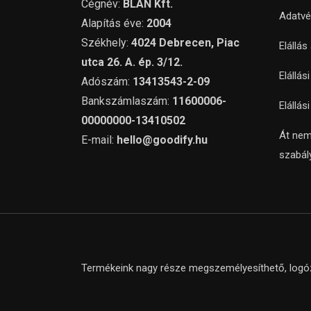
Cégnév:
BLAN Kft.
Adatvé
Alapítás éve:
2004
Székhely:
4024 Debrecen, Piac
Elállás
utca 26. A. ép. 3/12.
Elállás
Adószám:
13413543-2-09
Bankszámlaszám:
11600006-
Elállás
00000000-13410502
Át nem
E-mail:
hello@goodify.hu
szabál
Termékeink nagy része megszemélyesíthető, logózh