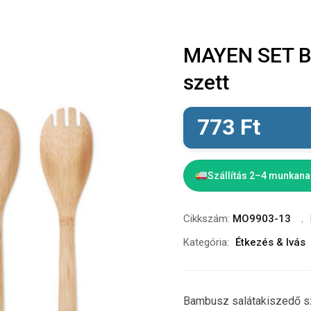
MAYEN SET B
szett
773
Ft
Szállítás 2–4 munkan
Cikkszám:
MO9903-13
Kategória:
Étkezés & Ivás
Bambusz salátakiszedő sz