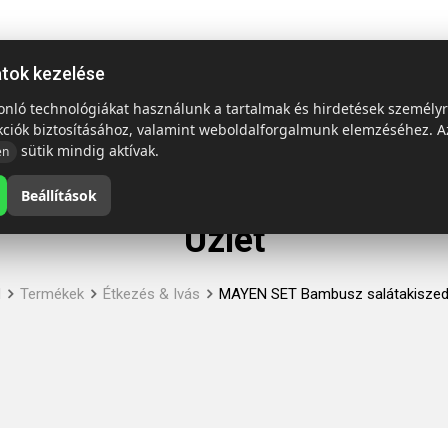
ap
Termékek
Emblémázás és szállítás
Tech = Kedvező á
atok kezelése
sonló technológiákat használunk a tartalmak és hirdetések személy
kciók biztosításához, valamint weboldalforgalmunk elemzéséhez. A
sütik mindig aktívak.
en
Beállítások
Üzlet
l
Termékek
Étkezés & Ivás
MAYEN SET Bambusz salátakiszed