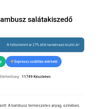
ambusz salátakiszedő
A feltüntetett ár 27% áfát tartalmazó bruttó ár!
ap
Expressz szállítás elérhető
Elérhetőség:
11749 Készleten
ett. A bambusz természetes anyag, színében,