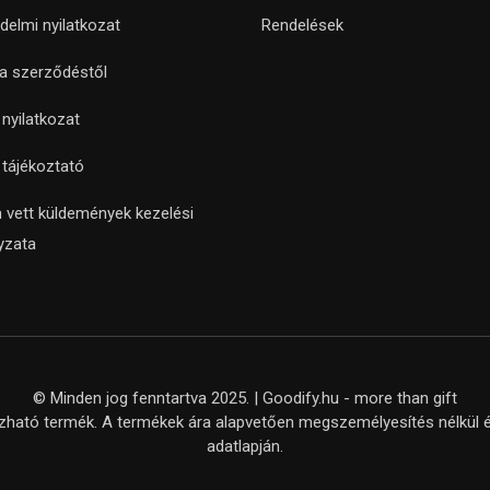
delmi nyilatkozat
Rendelések
 a szerződéstől
i nyilatkozat
i tájékoztató
 vett küldemények kezelési
yzata
© Minden jog fenntartva 2025. | Goodify.hu - more than gift
ató termék. A termékek ára alapvetően megszemélyesítés nélkül ér
adatlapján.