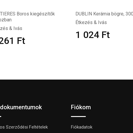
TIERES Boros kiegészítők
DUBLIN Kerámia bögre, 300
ozban
Étkezés & Ivás
zés & Ivás
1 024
Ft
 261
Ft
 dokumentumok
Fiókom
nos Szerződési Feltételek
Fiókadatok