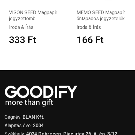
VISON SEED Magpapír
MEMO SEED Magpapír
jegyzettömb
öntapadós jegyzetelők
Iroda & Írás
Iroda & Írás
333
Ft
166
Ft
Cégnév:
BLAN Kft.
Alapítás éve:
2004
Székhely:
4024 Debrecen, Piac utca 26. A. ép. 3/12.