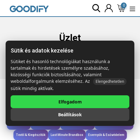
0
Üzlet
Sütik és adatok kezelése
Főoldal
Termékek
Iroda & Írás
MEMOFF Öntapadós
címkék és notesz
Sütiket és hasonló technológiákat használunk a
tartalmak és hirdetések személyre szabásához,
közösségi funkciók biztosításához, valamint
weboldalforgalmunk elemzéséhez. Az
Elengedhetetlen
sütik mindig aktívak.
Elfogadom
Iroda & Írás
Táskák & Utazás
Étkezés & Ivás
Szóróajándék & Szerszám
Beállítások
Technológia & Kiegészítők
Wellness & Ápolás
Sport & Szabadidő
Újdonságok
Karácsony & Tél
Gyerekek & játékok
Ruházat & Kiegészítők
Textil & Kiegészítők
Last Minute Brandbox
Esernyők & Esővédelem