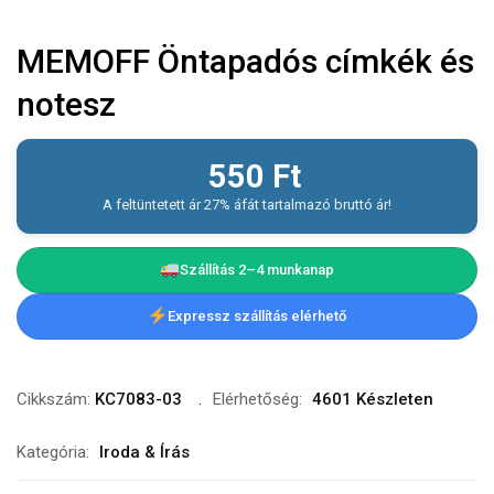
MEMOFF Öntapadós címkék és
notesz
550
Ft
A feltüntetett ár 27% áfát tartalmazó bruttó ár!
Szállítás 2–4 munkanap
Expressz szállítás elérhető
Cikkszám:
KC7083-03
Elérhetőség:
4601 Készleten
Kategória:
Iroda & Írás