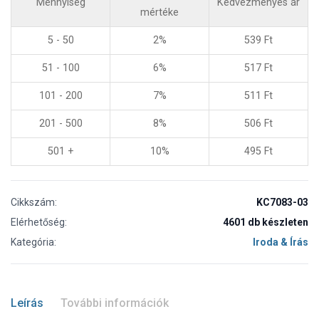
Mennyiség
Kedvezményes ár
mértéke
5 - 50
2%
539
Ft
51 - 100
6%
517
Ft
101 - 200
7%
511
Ft
201 - 500
8%
506
Ft
501 +
10%
495
Ft
Cikkszám:
KC7083-03
Elérhetőség:
4601 db készleten
Kategória:
Iroda & Írás
Leírás
További információk