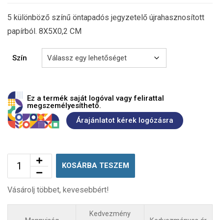
5 különböző színű öntapadós jegyzetelő újrahasznosított
papírból. 8X5X0,2 CM
Szín
Ez a termék saját logóval vagy felirattal
megszemélyesíthető.
Árajánlatot kérek logózásra
KOSÁRBA TESZEM
Vásárolj többet, kevesebbért!
Kedvezmény