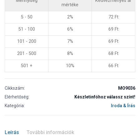
Mennyiség
Kedvezményes ár
mértéke
5 - 50
2%
72
Ft
51 - 100
6%
69
Ft
101 - 200
7%
69
Ft
201 - 500
8%
68
Ft
501 +
10%
66
Ft
Cikkszám:
MO9036
Elérhetőség:
Készletinfóhoz válassz színt!
Kategória:
Iroda & Írás
Leírás
További információk