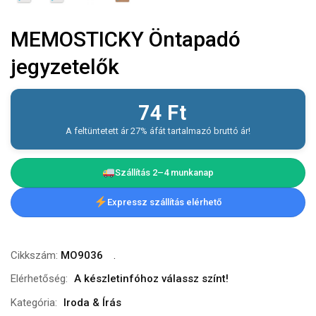
MEMOSTICKY Öntapadó
jegyzetelők
74
Ft
A feltüntetett ár 27% áfát tartalmazó bruttó ár!
Szállítás 2–4 munkanap
Expressz szállítás elérhető
Cikkszám:
MO9036
Elérhetőség:
A készletinfóhoz válassz színt!
Kategória:
Iroda & Írás