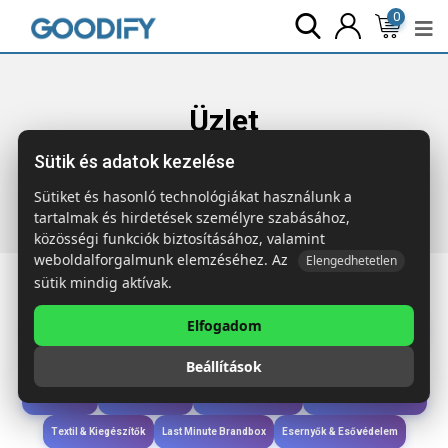
0
Üzlet
Sütik és adatok kezelése
Főoldal
Termékek
Iroda & Írás
MEMOSTICKY Öntapadó
jegyzetelők
Sütiket és hasonló technológiákat használunk a
tartalmak és hirdetések személyre szabásához,
közösségi funkciók biztosításához, valamint
weboldalforgalmunk elemzéséhez. Az
Elengedhetetlen
sütik mindig aktívak.
Elfogadom
Iroda & Írás
Táskák & Utazás
Étkezés & Ivás
Szóróajándék & Szerszám
Beállítások
Technológia & Kiegészítők
Wellness & Ápolás
Sport & Szabadidő
Újdonságok
Karácsony & Tél
Gyerekek & játékok
Ruházat & Kiegészítők
Textil & Kiegészítők
Last Minute Brandbox
Esernyők & Esővédelem