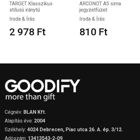
TARGET Klasszikus
ARCONOT A5 sima
stílusú iránytű
jegyzetfüzet
Iroda & Írás
Iroda & Írás
2 978
Ft
810
Ft
Cégnév:
BLAN Kft.
Alapítás éve:
2004
Székhely:
4024 Debrecen, Piac utca 26. A. ép. 3/12.
Adószám:
13413543-2-09