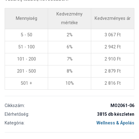
Kedvezmény
Mennyiség
Kedvezményes ár
mértéke
5 - 50
2%
3 067
Ft
51 - 100
6%
2 942
Ft
101 - 200
7%
2 910
Ft
201 - 500
8%
2 879
Ft
501 +
10%
2 816
Ft
Cikkszám:
MO2061-06
Elérhetőség:
3815 db készleten
Kategória:
Wellness & Ápolás