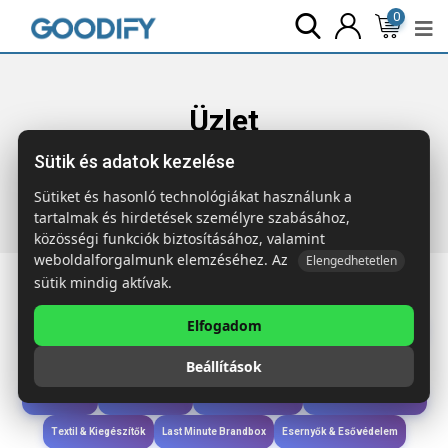
0
Üzlet
Sütik és adatok kezelése
Főoldal
Termékek
Wellness & Ápolás
MENKAURE
Növényi viaszgyertya 80 gr
Sütiket és hasonló technológiákat használunk a
tartalmak és hirdetések személyre szabásához,
közösségi funkciók biztosításához, valamint
weboldalforgalmunk elemzéséhez. Az
Elengedhetetlen
sütik mindig aktívak.
Elfogadom
Iroda & Írás
Táskák & Utazás
Étkezés & Ivás
Szóróajándék & Szerszám
Beállítások
Technológia & Kiegészítők
Wellness & Ápolás
Sport & Szabadidő
Újdonságok
Karácsony & Tél
Gyerekek & játékok
Ruházat & Kiegészítők
Textil & Kiegészítők
Last Minute Brandbox
Esernyők & Esővédelem