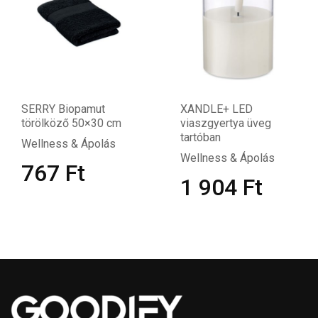
SERRY Biopamut
XANDLE+ LED
törölköző 50×30 cm
viaszgyertya üveg
tartóban
Wellness & Ápolás
Wellness & Ápolás
767
Ft
1 904
Ft