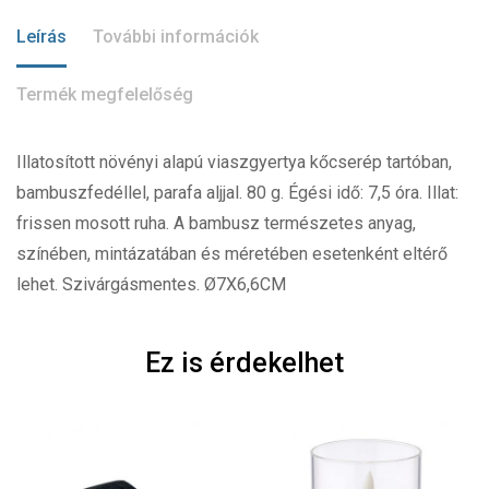
Leírás
További információk
Termék megfelelőség
Illatosított növényi alapú viaszgyertya kőcserép tartóban,
bambuszfedéllel, parafa aljjal. 80 g. Égési idő: 7,5 óra. Illat:
frissen mosott ruha. A bambusz természetes anyag,
színében, mintázatában és méretében esetenként eltérő
lehet. Szivárgásmentes. Ø7X6,6CM
Ez is érdekelhet