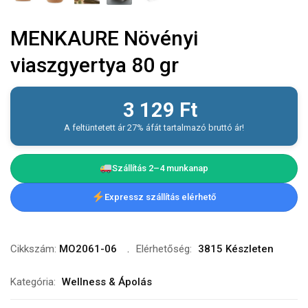
MENKAURE Növényi
viaszgyertya 80 gr
3 129
Ft
A feltüntetett ár 27% áfát tartalmazó bruttó ár!
Szállítás 2–4 munkanap
Expressz szállítás elérhető
Cikkszám:
MO2061-06
Elérhetőség:
3815 Készleten
Kategória:
Wellness & Ápolás