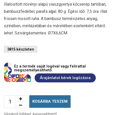
Illatosított növényi alapú viaszgyertya kőcserép tartóban,
bambuszfedéllel, parafa aljjal. 80 g. Égési idő: 7,5 óra. Illat:
frissen mosott ruha. A bambusz természetes anyag,
színében, mintázatában és méretében esetenként eltérő
lehet. Szivárgásmentes. Ø7X6,6CM
3815 készleten
Ez a termék saját logóval vagy felirattal
megszemélyesíthető.
Árajánlatot kérek logózásra
KOSÁRBA TESZEM
Vásárolj többet, kevesebbért!