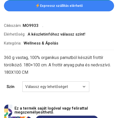
Expressz szállítás elérhető
Cikkszám:
MO9933
Elérhetőség:
A készletinfóhoz válassz színt!
Kategória:
Wellness & Ápolás
360 g vastag, 100% organikus pamutból készült frottír
törölköző. 180×100 cm. A frottír anyag puha és nedvszívó.
180X100 CM
Szín
Ez a termék saját logóval vagy felirattal
megszemélyesíthető.