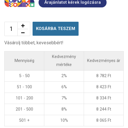
Árajánlatot kérek logózásra
KOSÁRBA TESZEM
Vásárolj többet, kevesebbért!
Kedvezmény
Mennyiség
Kedvezményes ár
mértéke
5 - 50
2%
8 782
Ft
51 - 100
6%
8 423
Ft
101 - 200
7%
8 334
Ft
201 - 500
8%
8 244
Ft
501 +
10%
8 065
Ft