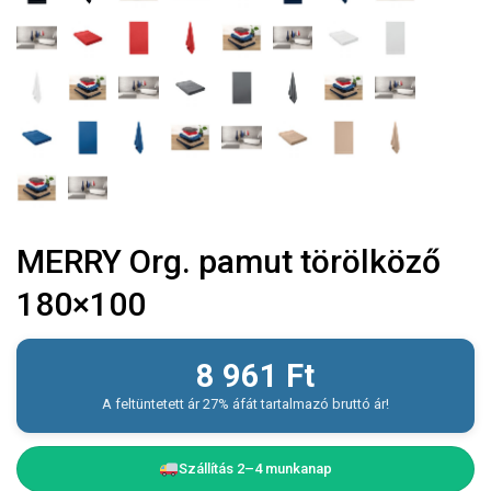
MERRY Org. pamut törölköző
180×100
8 961
Ft
A feltüntetett ár 27% áfát tartalmazó bruttó ár!
Szállítás 2–4 munkanap