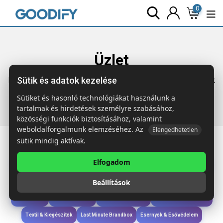
0
Üzlet
Sütik és adatok kezelése
Főoldal
Termékek
Wellness & Ápolás
MERRY Org. pamut
törölköző 180×100
Sütiket és hasonló technológiákat használunk a
tartalmak és hirdetések személyre szabásához,
közösségi funkciók biztosításához, valamint
weboldalforgalmunk elemzéséhez. Az
Elengedhetetlen
sütik mindig aktívak.
Elfogadom
Iroda & Írás
Táskák & Utazás
Étkezés & Ivás
Szóróajándék & Szerszám
Beállítások
Technológia & Kiegészítők
Wellness & Ápolás
Sport & Szabadidő
Újdonságok
Karácsony & Tél
Gyerekek & játékok
Ruházat & Kiegészítők
Textil & Kiegészítők
Last Minute Brandbox
Esernyők & Esővédelem