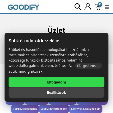
0
Üzlet
Sütik és adatok kezelése
Főoldal
Termékek
Étkezés & Ivás
MILI Duplafalú palack
500 ml
Sütiket és hasonló technológiákat használunk a
tartalmak és hirdetések személyre szabásához,
közösségi funkciók biztosításához, valamint
weboldalforgalmunk elemzéséhez. Az
Elengedhetetlen
sütik mindig aktívak.
Elfogadom
Iroda & Írás
Táskák & Utazás
Étkezés & Ivás
Szóróajándék & Szerszám
Beállítások
Technológia & Kiegészítők
Wellness & Ápolás
Sport & Szabadidő
Újdonságok
Karácsony & Tél
Gyerekek & játékok
Ruházat & Kiegészítők
Textil & Kiegészítők
Last Minute Brandbox
Esernyők & Esővédelem