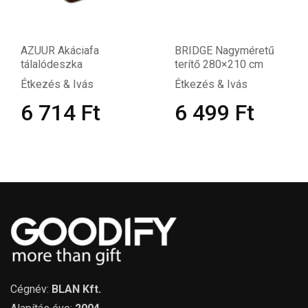
AZUUR Akáciafa
BRIDGE Nagyméretű
tálalódeszka
terítő 280×210 cm
Étkezés & Ivás
Étkezés & Ivás
6 714
Ft
6 499
Ft
Cégnév:
BLAN Kft.