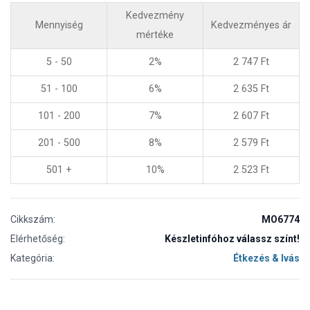
Kedvezmény
Mennyiség
Kedvezményes ár
mértéke
5 - 50
2%
2 747
Ft
51 - 100
6%
2 635
Ft
101 - 200
7%
2 607
Ft
201 - 500
8%
2 579
Ft
501 +
10%
2 523
Ft
Cikkszám:
MO6774
Elérhetőség:
Készletinfóhoz válassz színt!
Kategória:
Étkezés & Ivás