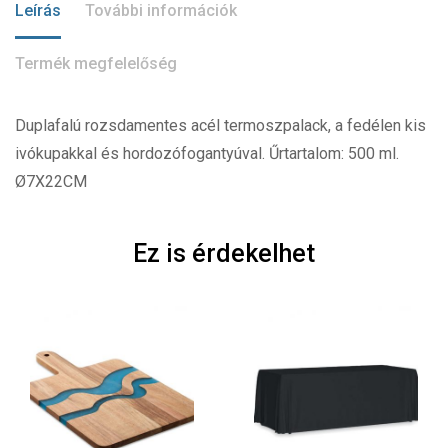
Leírás
További információk
Termék megfelelőség
Duplafalú rozsdamentes acél termoszpalack, a fedélen kis
ivókupakkal és hordozófogantyúval. Űrtartalom: 500 ml.
Ø7X22CM
Ez is érdekelhet