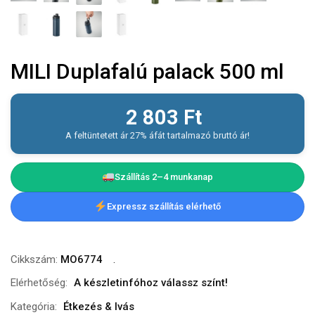
MILI Duplafalú palack 500 ml
2 803
Ft
A feltüntetett ár 27% áfát tartalmazó bruttó ár!
Szállítás 2–4 munkanap
Expressz szállítás elérhető
Cikkszám:
MO6774
Elérhetőség:
A készletinfóhoz válassz színt!
Kategória:
Étkezés & Ivás