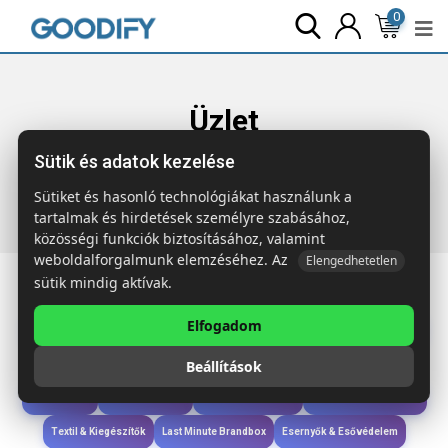
0
Üzlet
Sütik és adatok kezelése
Főoldal
Termékek
Sport & Szabadidő
MIMBRE PLUS 4
személyes piknikkosár
Sütiket és hasonló technológiákat használunk a
tartalmak és hirdetések személyre szabásához,
közösségi funkciók biztosításához, valamint
weboldalforgalmunk elemzéséhez. Az
Elengedhetetlen
sütik mindig aktívak.
Elfogadom
Iroda & Írás
Táskák & Utazás
Étkezés & Ivás
Szóróajándék & Szerszám
Beállítások
Technológia & Kiegészítők
Wellness & Ápolás
Sport & Szabadidő
Újdonságok
Karácsony & Tél
Gyerekek & játékok
Ruházat & Kiegészítők
Textil & Kiegészítők
Last Minute Brandbox
Esernyők & Esővédelem