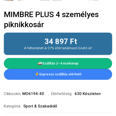
MIMBRE PLUS 4 személyes
piknikkosár
34 897
Ft
A feltüntetett ár 27% áfát tartalmazó bruttó ár!
Szállítás 2–4 munkanap
Expressz szállítás elérhető
Cikkszám:
MO6194-40
Elérhetőség:
630 Készleten
Kategória:
Sport & Szabadidő