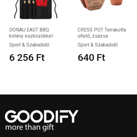
DONAU EAST BBQ
CRESS POT Terrakotta
kötény eszközökkel
ültető, zsázsa
Sport & Szabadidő
Sport & Szabadidő
6 256
Ft
640
Ft