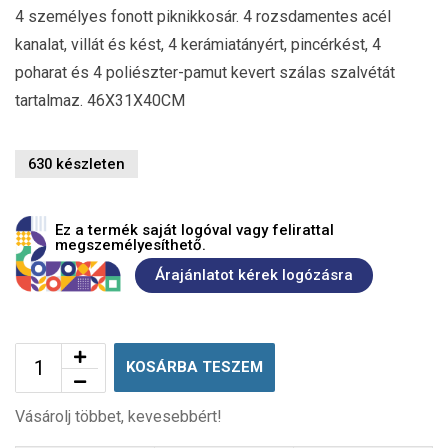
4 személyes fonott piknikkosár. 4 rozsdamentes acél
kanalat, villát és kést, 4 kerámiatányért, pincérkést, 4
poharat és 4 poliészter-pamut kevert szálas szalvétát
tartalmaz. 46X31X40CM
630 készleten
Ez a termék saját logóval vagy felirattal
megszemélyesíthető.
Árajánlatot kérek logózásra
KOSÁRBA TESZEM
Vásárolj többet, kevesebbért!