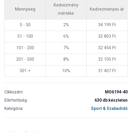
Kedvezmény
Mennyiség
Kedvezményes ár
mértéke
5 - 50
2%
34 199
Ft
51 - 100
6%
32 803
Ft
101 - 200
7%
32 454
Ft
201 - 500
8%
32 105
Ft
501 +
10%
31 407
Ft
Cikkszám:
MO6194-40
Elérhetőség:
630 db készleten
Kategória:
Sport & Szabadidő