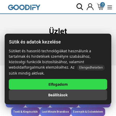
0
Üzlet
Sütik és adatok kezelése
Főoldal
Termékek
Sport & Szabadidő
MINI VISIBLE
Gyermek láthatósági mellény
Sütiket és hasonló technológiákat használunk a
tartalmak és hirdetések személyre szabásához,
közösségi funkciók biztosításához, valamint
weboldalforgalmunk elemzéséhez. Az
Elengedhetetlen
sütik mindig aktívak.
Elfogadom
Iroda & Írás
Táskák & Utazás
Étkezés & Ivás
Szóróajándék & Szerszám
Beállítások
Technológia & Kiegészítők
Wellness & Ápolás
Sport & Szabadidő
Újdonságok
Karácsony & Tél
Gyerekek & játékok
Ruházat & Kiegészítők
Textil & Kiegészítők
Last Minute Brandbox
Esernyők & Esővédelem