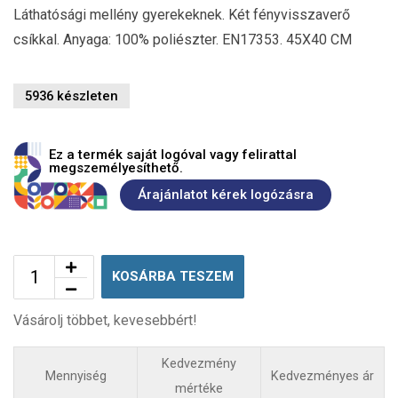
Láthatósági mellény gyerekeknek. Két fényvisszaverő
csíkkal. Anyaga: 100% poliészter. EN17353. 45X40 CM
5936 készleten
Ez a termék saját logóval vagy felirattal
megszemélyesíthető.
Árajánlatot kérek logózásra
KOSÁRBA TESZEM
Vásárolj többet, kevesebbért!
Kedvezmény
Mennyiség
Kedvezményes ár
mértéke