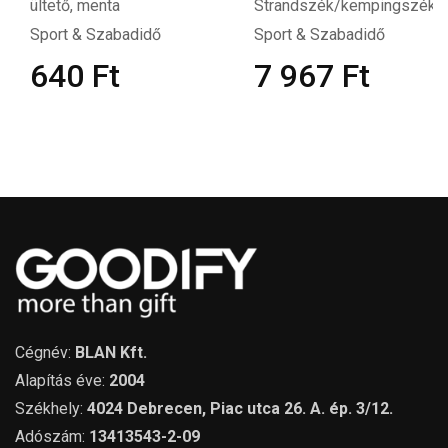
menta
Strandszék/kempingszék
Bazsali
borítékb
 Szabadidő
Sport & Szabadidő
Sport &
0
Ft
7 967
Ft
53
Cégnév:
BLAN Kft.
Alapítás éve:
2004
Székhely:
4024 Debrecen, Piac utca 26. A. ép. 3/12.
Adószám:
13413543-2-09