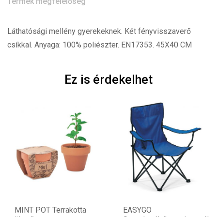
Termék megfelelőség
Láthatósági mellény gyerekeknek. Két fényvisszaverő
csíkkal. Anyaga: 100% poliészter. EN17353. 45X40 CM
Ez is érdekelhet
T Terrakotta
EASYGO
BASILO