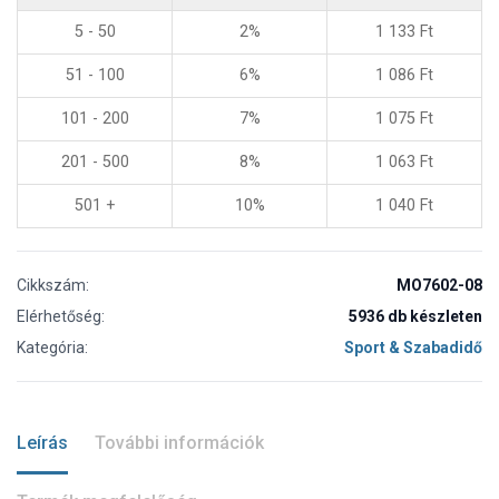
5 - 50
2%
1 133
Ft
51 - 100
6%
1 086
Ft
101 - 200
7%
1 075
Ft
201 - 500
8%
1 063
Ft
501 +
10%
1 040
Ft
Cikkszám:
MO7602-08
Elérhetőség:
5936 db készleten
Kategória:
Sport & Szabadidő
Leírás
További információk