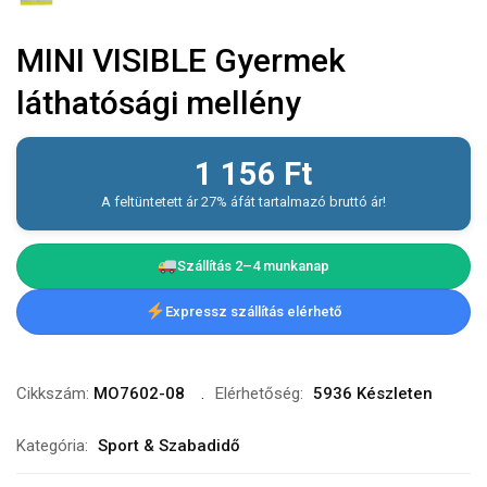
MINI VISIBLE Gyermek
láthatósági mellény
1 156
Ft
A feltüntetett ár 27% áfát tartalmazó bruttó ár!
Szállítás 2–4 munkanap
Expressz szállítás elérhető
Cikkszám:
MO7602-08
Elérhetőség:
5936 Készleten
Kategória:
Sport & Szabadidő