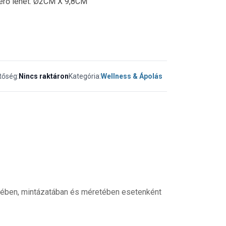
érő lehet. Ø2CM X 9,8CM
tőség:
Nincs raktáron
Kategória:
Wellness & Ápolás
ínében, mintázatában és méretében esetenként