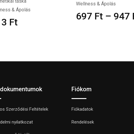
etikai táska
Wellness & Ápolás
lness & Ápolás
697
Ft
–
947
13
Ft
 dokumentumok
Fiókom
nos Szerződési Feltételek
Fiókadatok
delmi nyilatkozat
Rendelések