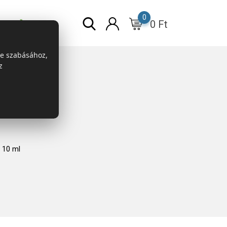
0
0
Ft
r
ESG
re szabásához,
z
 10 ml