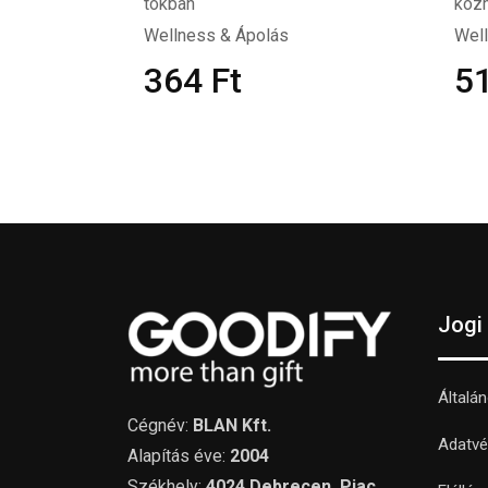
tokban
kozm
Wellness & Ápolás
Wel
364
Ft
5
Jogi
Általá
Cégnév:
BLAN Kft.
Adatvé
Alapítás éve:
2004
Székhely:
4024 Debrecen, Piac