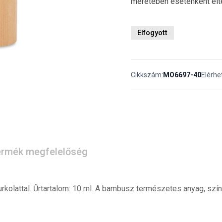
méretében esetenként elt
Elfogyott
Cikkszám:
MO6697-40
Elérhe
rmék megfelelőség
rkolattal. Űrtartalom: 10 ml. A bambusz természetes anyag, sz