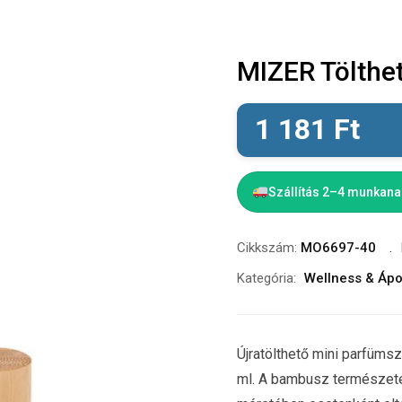
MIZER Tölthe
1 181
Ft
Szállítás 2–4 munkan
Cikkszám:
MO6697-40
Kategória:
Wellness & Ápo
Újratölthető mini parfümsz
ml. A bambusz természete