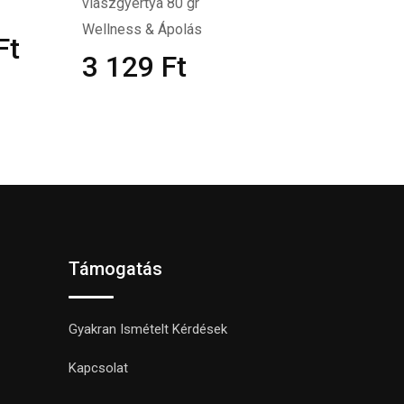
viaszgyertya 80 gr
Wellness & Ápolás
Ft
3 129
Ft
Támogatás
Gyakran Ismételt Kérdések
Kapcsolat