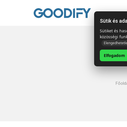
Kezdől
Sütik és ad
Sütiket és ha
közösségi fun
Elengedhetetl
Elfogadom
Főold