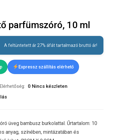
tő parfümszóró, 10 ml
A feltüntetett ár 27% áfát tartalmazó bruttó ár!
ap
Expressz szállítás elérhető
Elérhetőség:
0 Nincs készleten
lás
óró üveg bambusz burkolattal. Űrtartalom: 10
s anyag, színében, mintázatában és