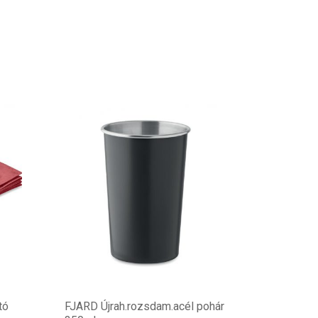
tó
FJARD Újrah.rozsdam.acél pohár