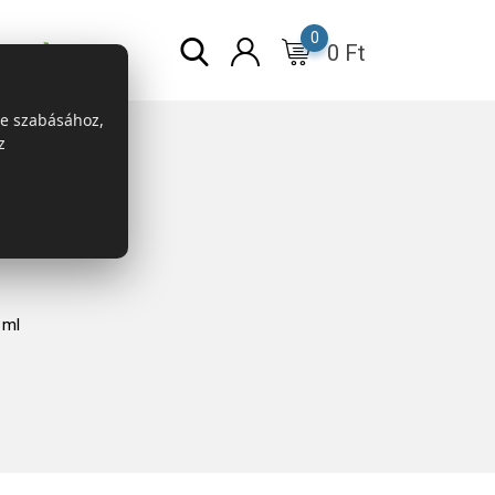
0
0
Ft
r
ESG
re szabásához,
z
 ml