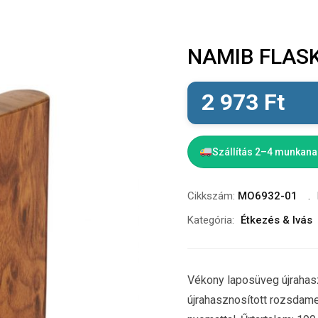
NAMIB FLASK
2 973
Ft
Szállítás 2–4 munkan
Cikkszám:
MO6932-01
Kategória:
Étkezés & Ivás
Vékony laposüveg újrahas
újrahasznosított rozsdame