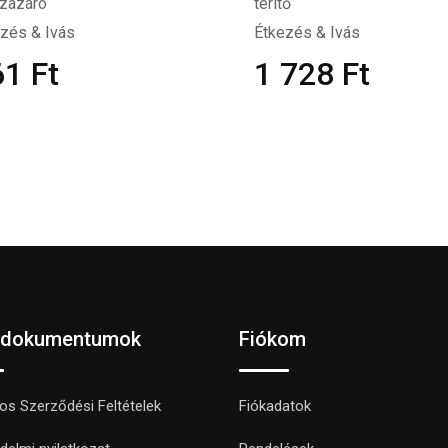
szazáró
terítő
zés & Ivás
Étkezés & Ivás
61
Ft
1 728
Ft
 dokumentumok
Fiókom
nos Szerződési Feltételek
Fiókadatok