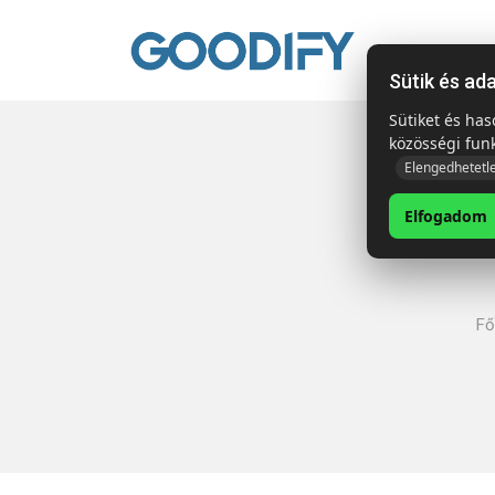
Kezdől
Sütik és ad
Sütiket és ha
közösségi fun
Elengedhetetl
Elfogadom
Fő