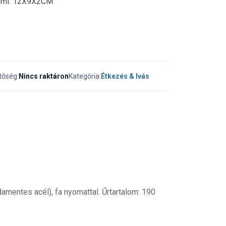
90 ml. 12X9X2CM
tőség:
Nincs raktáron
Kategória:
Étkezés & Ivás
mentes acél), fa nyomattal. Űrtartalom: 190