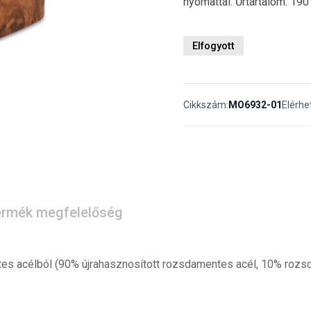
nyomattal. Űrtartalom: 1
Elfogyott
Cikkszám:
MO6932-01
Elérhe
rmék megfelelőség
s acélból (90% újrahasznosított rozsdamentes acél, 10% rozsda