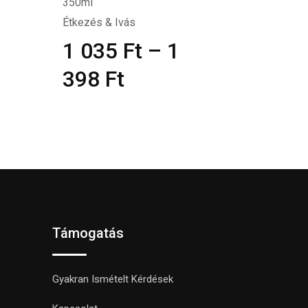
350ml
Étkezés & Ivás
1 035
Ft
–
1
398
Ft
Támogatás
Gyakran Ismételt Kérdések