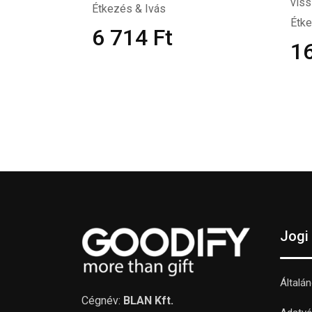
vis
Étkezés & Ivás
Étke
6 714
Ft
1
Jogi
Általá
Cégnév:
BLAN Kft.