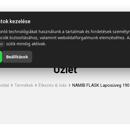
ap
Termékek
Emblémázás és szállítás
Tech = Kedvező á
atok kezelése
sonló technológiákat használunk a tartalmak és hirdetések személy
kciók biztosításához, valamint weboldalforgalmunk elemzéséhez. A
sütik mindig aktívak.
en
Beállítások
Üzlet
oldal
Termékek
Étkezés & Ivás
NAMIB FLASK Laposüveg 190