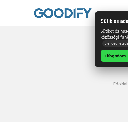
Kezdől
Sütik és ad
Sütiket és ha
közösségi fun
Elengedhetetl
Elfogadom
Főoldal