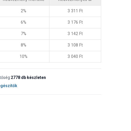
2%
3 311
Ft
6%
3 176
Ft
7%
3 142
Ft
8%
3 108
Ft
10%
3 040
Ft
tőség:
2778 db készleten
egészítők