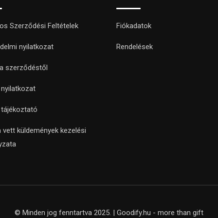
nos Szerződési Feltételek
Fiókadatok
delmi nyilatkozat
Rendelések
 a szerződéstől
i nyilatkozat
i tájékoztató
 vett küldemények kezelési
yzata
© Minden jog fenntartva 2025. | Goodify.hu - more than gift