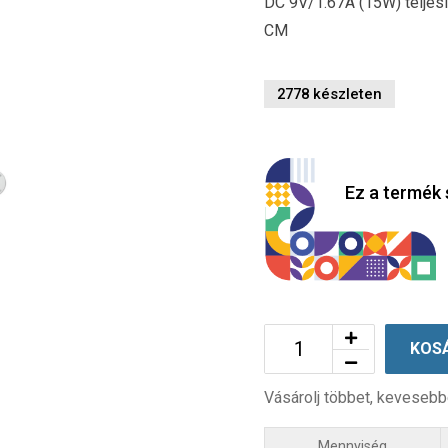
DC 9V/1.67A (15W) teljes
CM
2778 készleten
Ez a termék 
KOS
Vásárolj többet, kevesebb
Mennyiség