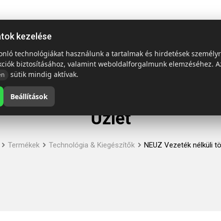
ap
Termékek
Emblémázás és szállítás
Tech = Kedvező á
atok kezelése
sonló technológiákat használunk a tartalmak és hirdetések személy
kciók biztosításához, valamint weboldalforgalmunk elemzéséhez. A
sütik mindig aktívak.
en
Beállítások
Üzlet
Termékek
Technológia & Kiegészítők
NEUZ Vezeték nélküli t