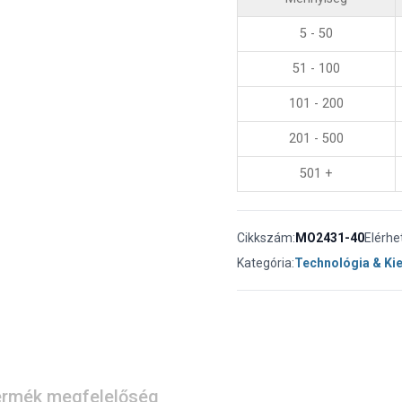
5 - 50
51 - 100
101 - 200
201 - 500
501 +
Cikkszám:
MO2431-40
Elérhe
Kategória:
Technológia & Ki
rmék megfelelőség