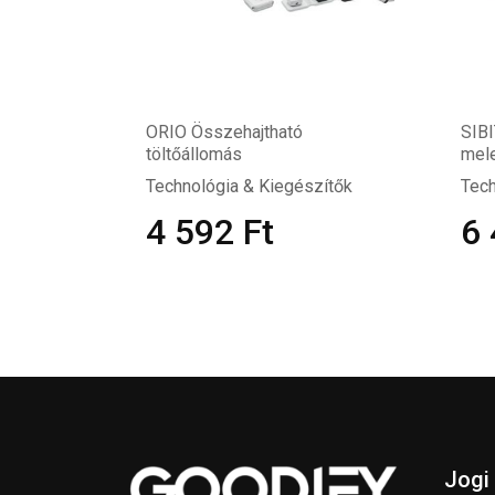
ORIO Összehajtható
SIBI
töltőállomás
mele
Technológia & Kiegészítők
Tech
4 592
Ft
6
Jogi