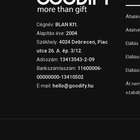
Általá
Cégnév:
BLAN Kft.
Adatvé
Alapítás éve:
2004
Székhely:
4024 Debrecen, Piac
Elállás
utca 26. A. ép. 3/12.
Elállás
Adószám:
13413543-2-09
Bankszámlaszám:
11600006-
Elállás
00000000-13410502
Át nem
E-mail:
hello@goodify.hu
szabál