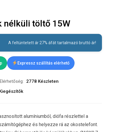
nélküli töltő 15W
A feltüntetett ár 27% áfát tartalmazó bruttó ár!
ap
Expressz szállítás elérhető
Elérhetőség:
2778 Készleten
Kiegészítők
asznosított alumíniumból, diófa részlettel a
 számítógéphez és helyezze rá az okostelefont.