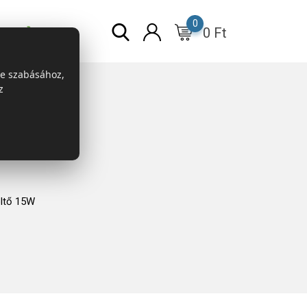
0
0
Ft
r
ESG
re szabásához,
z
öltő 15W