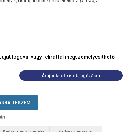
ítmény. Qi kompatibilis készülékekhez. Ø10X0,7
saját logóval vagy felirattal megszemélyesíthető.
Árajánlatot kérek logózásra
ÁRBA TESZEM
ért!
Kedvezmény mértéke
Kedvezményes ár