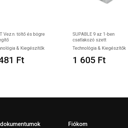
T Vez.n. töltő és bögre
SUPABLE 9 az 1-ben
gítő
csatlakozó szett
nológia & Kiegészítők
Technológia & Kiegészítők
 481
Ft
1 605
Ft
 dokumentumok
Fiókom