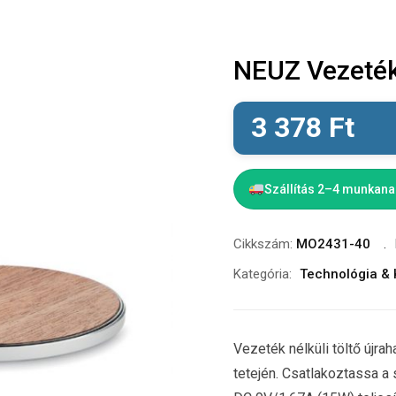
NEUZ Vezeték 
3 378
Ft
Szállítás 2–4 munkan
Cikkszám:
MO2431-40
Kategória:
Technológia & 
Vezeték nélküli töltő újrah
tetején. Csatlakoztassa a