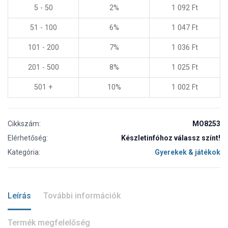
5 - 50
2%
1 092
Ft
51 - 100
6%
1 047
Ft
101 - 200
7%
1 036
Ft
201 - 500
8%
1 025
Ft
501 +
10%
1 002
Ft
Cikkszám:
MO8253
Elérhetőség:
Készletinfóhoz válassz színt!
Kategória:
Gyerekek & játékok
Leírás
További információk
Termék megfelelőség