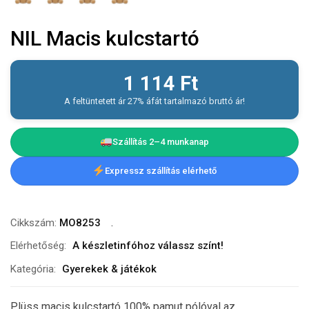
NIL Macis kulcstartó
1 114
Ft
A feltüntetett ár 27% áfát tartalmazó bruttó ár!
Szállítás 2–4 munkanap
Expressz szállítás elérhető
Cikkszám:
MO8253
Elérhetőség:
A készletinfóhoz válassz színt!
Kategória:
Gyerekek & játékok
Plüss macis kulcstartó 100% pamut pólóval az