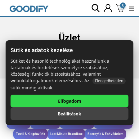
0
Üzlet
Sütik és adatok kezelése
Főoldal
Termékek
Gyerekek & játékok
NIL Macis
kulcstartó
Sütiket és hasonló technológiákat használunk a
tartalmak és hirdetések személyre szabásához,
közösségi funkciók biztosításához, valamint
weboldalforgalmunk elemzéséhez. Az
Elengedhetetlen
sütik mindig aktívak.
Elfogadom
Iroda & Írás
Táskák & Utazás
Étkezés & Ivás
Szóróajándék & Szerszám
Beállítások
Technológia & Kiegészítők
Wellness & Ápolás
Sport & Szabadidő
Újdonságok
Karácsony & Tél
Gyerekek & játékok
Ruházat & Kiegészítők
Textil & Kiegészítők
Last Minute Brandbox
Esernyők & Esővédelem