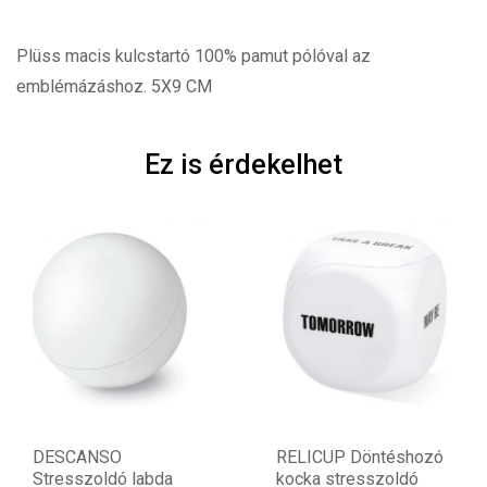
Plüss macis kulcstartó 100% pamut pólóval az
emblémázáshoz. 5X9 CM
Ez is érdekelhet
DESCANSO
RELICUP Döntéshozó
Stresszoldó labda
kocka stresszoldó