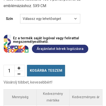
emblémázáshoz. 5X9 CM
Szín
Ez a termék saját logóval vagy felirattal
megszemélyesíthető.
Árajánlatot kérek logózásra
KOSÁRBA TESZEM
Vásárolj többet, kevesebbért!
Kedvezmény
Mennyiség
Kedvezményes ár
mértéke