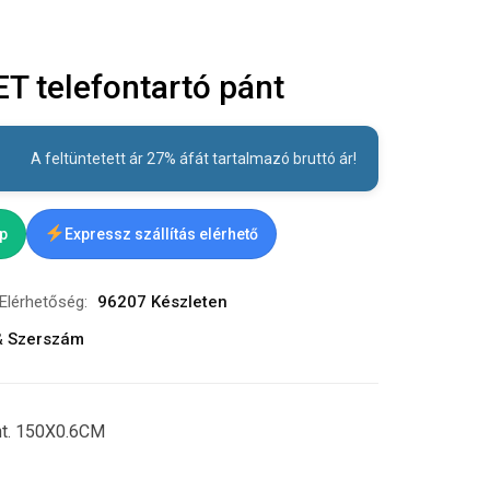
 telefontartó pánt
A feltüntetett ár 27% áfát tartalmazó bruttó ár!
ap
Expressz szállítás elérhető
Elérhetőség:
96207 Készleten
& Szerszám
nt. 150X0.6CM