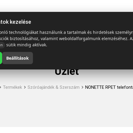
ap
Termékek
Emblémázás és szállítás
Tech = Kedvező á
atok kezelése
sonló technológiákat használunk a tartalmak és hirdetések személy
kciók biztosításához, valamint weboldalforgalmunk elemzéséhez. A
sütik mindig aktívak.
en
Beállítások
Üzlet
Termékek
Szóróajándék & Szerszám
NONETTE RPET telefonta