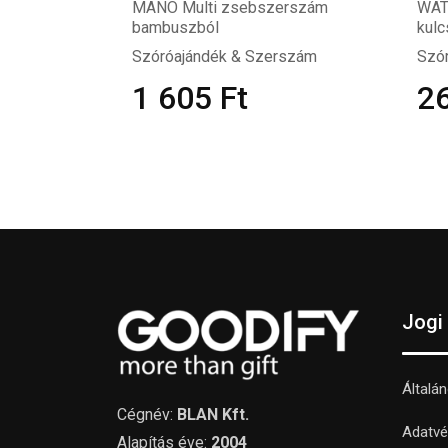
MANO Multi zsebszerszám
WAT
bambuszból
kulc
Szóróajándék & Szerszám
Szó
1 605
Ft
2
Jogi
Általá
Cégnév:
BLAN Kft.
Adatvé
Alapítás éve:
2004