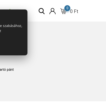
0
0
Ft
r
ESG
re szabásához,
z
rtó pánt