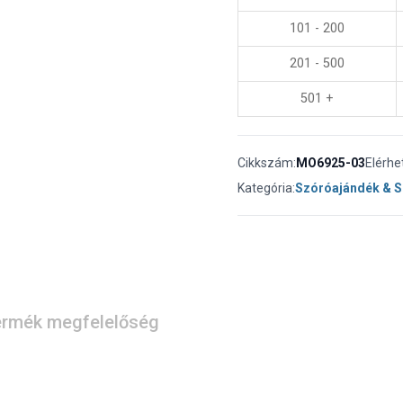
101 - 200
201 - 500
501 +
Cikkszám:
MO6925-03
Elérhe
Kategória:
Szóróajándék & 
rmék megfelelőség