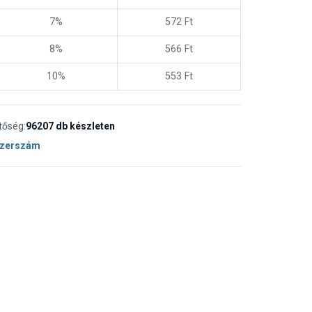
7%
572
Ft
8%
566
Ft
10%
553
Ft
tőség:
96207 db készleten
Szerszám