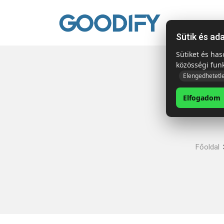
Kezdől
Sütik és ad
Sütiket és ha
közösségi fun
Elengedhetetl
Elfogadom
Főoldal