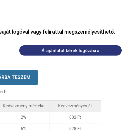
saját logóval vagy felirattal megszemélyesíthető.
Árajánlatot kérek logózásra
ÁRBA TESZEM
ért!
Kedvezmény mértéke
Kedvezményes ár
2%
602
Ft
6%
578
Ft