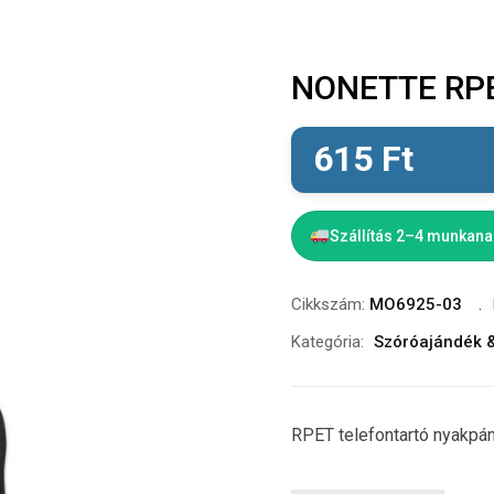
NONETTE RPET
615
Ft
Szállítás 2–4 munkan
Cikkszám:
MO6925-03
Kategória:
Szóróajándék 
RPET telefontartó nyakpá