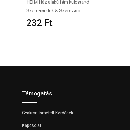
HEIM Ház alakú fém kulcstartó
Szóróajándék & Szerszám
232
Ft
Támogatás
Gyakran Ismételt Kérdések
Kapcsolat