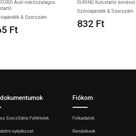
FORD Acél mérőszalagos
EURING Kulcstartó érmével
startó
Szóróajándék & Szerszám
róajándék & Szerszám
832
Ft
65
Ft
 dokumentumok
Fiókom
nos Szerződési Feltételek
Fiókadatok
delmi nyilatkozat
Rendelések