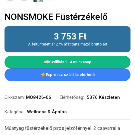
NONSMOKE Füstérzékelő
3 753
Ft
A feltüntetett ár 27% áfát tartalmazó bruttó ár!
Szállítás 2–4 munkanap
Expressz szállítás elérhető
Cikkszám:
MO8426-06
Elérhetőség:
5376 Készleten
Kategória:
Wellness & Ápolás
Műanyag füstérzékelő piros jelzőfénnyel. 2 csavarral a