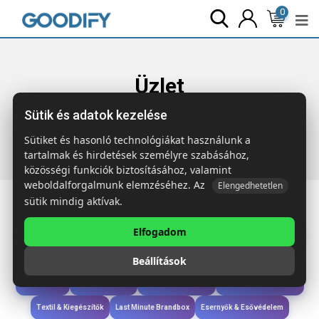
0
Üzlet
Sütik és adatok kezelése
Főoldal
Termékek
Wellness & Ápolás
NONSMOKE
Füstérzékelő
Sütiket és hasonló technológiákat használunk a
tartalmak és hirdetések személyre szabásához,
közösségi funkciók biztosításához, valamint
weboldalforgalmunk elemzéséhez. Az
Elengedhetetlen
sütik mindig aktívak.
Elfogadom
Iroda & Írás
Táskák & Utazás
Étkezés & Ivás
Szóróajándék & Szerszám
Beállítások
Technológia & Kiegészítők
Wellness & Ápolás
Sport & Szabadidő
Újdonságok
Karácsony & Tél
Gyerekek & játékok
Ruházat & Kiegészítők
Textil & Kiegészítők
Last Minute Brandbox
Esernyők & Esővédelem