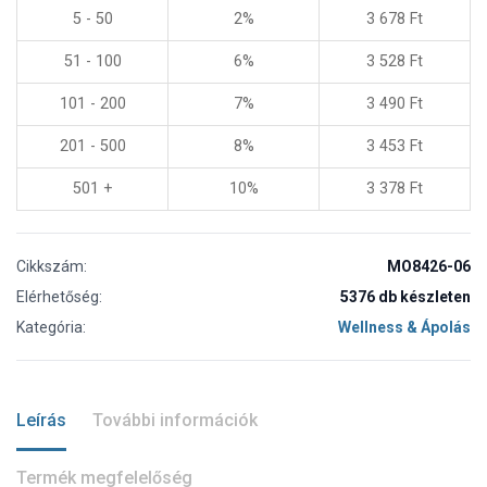
5 - 50
2%
3 678
Ft
51 - 100
6%
3 528
Ft
101 - 200
7%
3 490
Ft
201 - 500
8%
3 453
Ft
501 +
10%
3 378
Ft
Cikkszám:
MO8426-06
Elérhetőség:
5376 db készleten
Kategória:
Wellness & Ápolás
Leírás
További információk
Termék megfelelőség