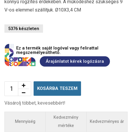
könnyű rögzítés érdekében. A működéshez szükséges 9
V-os elemmel szállítjuk. Ø10X3,4 CM
5376 készleten
Ez a termék saját logóval vagy felirattal
megszemélyesíthető.
Árajánlatot kérek logózásra
KOSÁRBA TESZEM
Vásárolj többet, kevesebbért!
Kedvezmény
Mennyiség
Kedvezményes ár
mértéke