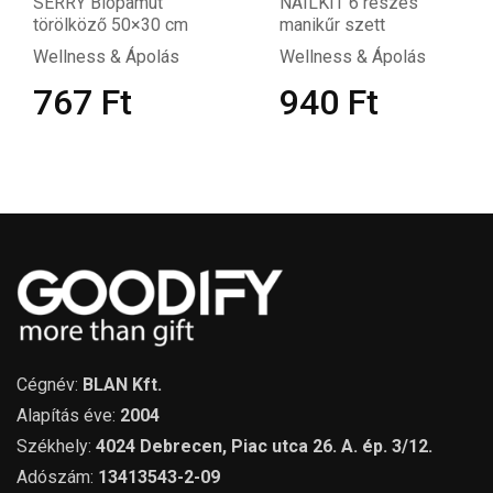
mut
NAILKIT 6 részes
OSOLE COS Fa
×30 cm
manikűr szett
kozmetikai tá
polás
Wellness & Ápolás
Wellness & Á
940
Ft
525
Ft
Cégnév:
BLAN Kft.
Alapítás éve:
2004
Székhely:
4024 Debrecen, Piac utca 26. A. ép. 3/12.
Adószám:
13413543-2-09