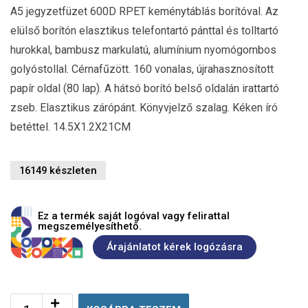
A5 jegyzetfüzet 600D RPET keménytáblás borítóval. Az
elülső borítón elasztikus telefontartó pánttal és tolltartó
hurokkal, bambusz markulatú, alumínium nyomógombos
golyóstollal. Cérnafűzött. 160 vonalas, újrahasznosított
papír oldal (80 lap). A hátsó borító belső oldalán irattartó
zseb. Elasztikus zárópánt. Könyvjelző szalag. Kéken író
betéttel. 14.5X1.2X21CM
16149 készleten
Ez a termék saját logóval vagy felirattal
megszemélyesíthető.
Árajánlatot kérek logózásra