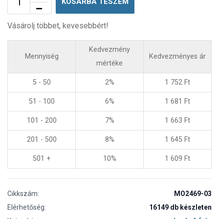
KOSÁRBA TESZEM
Vásárolj többet, kevesebbért!
Kedvezmény
Mennyiség
Kedvezményes ár
mértéke
5 - 50
2%
1 752
Ft
51 - 100
6%
1 681
Ft
101 - 200
7%
1 663
Ft
201 - 500
8%
1 645
Ft
501 +
10%
1 609
Ft
Cikkszám:
MO2469-03
Elérhetőség:
16149 db készleten