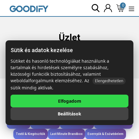
0
Üzlet
Sütik és adatok kezelése
Főoldal
Termékek
Iroda & Írás
NOTA A5 RPET
jegyzetfüzet tollal
Sütiket és hasonló technológiákat használunk a
tartalmak és hirdetések személyre szabásához,
közösségi funkciók biztosításához, valamint
weboldalforgalmunk elemzéséhez. Az
Elengedhetetlen
sütik mindig aktívak.
Elfogadom
Iroda & Írás
Táskák & Utazás
Étkezés & Ivás
Szóróajándék & Szerszám
Beállítások
Technológia & Kiegészítők
Wellness & Ápolás
Sport & Szabadidő
Újdonságok
Karácsony & Tél
Gyerekek & játékok
Ruházat & Kiegészítők
Textil & Kiegészítők
Last Minute Brandbox
Esernyők & Esővédelem