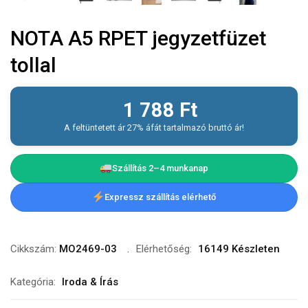
NOTA A5 RPET jegyzetfüzet
tollal
1 788
Ft
A feltüntetett ár 27% áfát tartalmazó bruttó ár!
Szállítás 2–4 munkanap
Expressz szállítás elérhető
Cikkszám:
MO2469-03
Elérhetőség:
16149 Készleten
Kategória:
Iroda & Írás