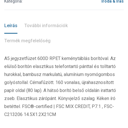
Kategória:
Iroda & Írás
Leírás
További információk
Termék megfelelőség
A5 jegyzetfüzet 600D RPET keménytáblás borítóval. Az
elülső borítón elasztikus telefontartó pánttal és tolltartó
hurokkal, bambusz markulatú, alumínium nyomógombos
golyóstollal. Cérnafűzött. 160 vonalas, újrahasznosított
papír oldal (80 lap). A hátsó borító belső oldalán irattartó
zseb. Elasztikus zárópánt. Könyvjelző szalag. Kéken író
betéttel. FSC®-certified | FSC MIX CREDIT, P7.1 , FSC-
C213206 14.5X1.2X21CM