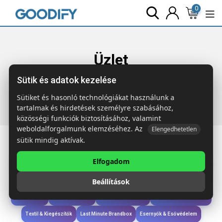
0
Üzlet
Sütik és adatok kezelése
Főoldal
Termékek
Táskák & Utazás
ORGANIC HUNDRED
Biopamut tornazsák
Sütiket és hasonló technológiákat használunk a
tartalmak és hirdetések személyre szabásához,
közösségi funkciók biztosításához, valamint
weboldalforgalmunk elemzéséhez. Az
Elengedhetetlen
sütik mindig aktívak.
Elfogadom
Iroda & Írás
Táskák & Utazás
Étkezés & Ivás
Szóróajándék & Szerszám
Beállítások
Technológia & Kiegészítők
Wellness & Ápolás
Sport & Szabadidő
Újdonságok
Karácsony & Tél
Gyerekek & játékok
Ruházat & Kiegészítők
Textil & Kiegészítők
Last Minute Brandbox
Esernyők & Esővédelem