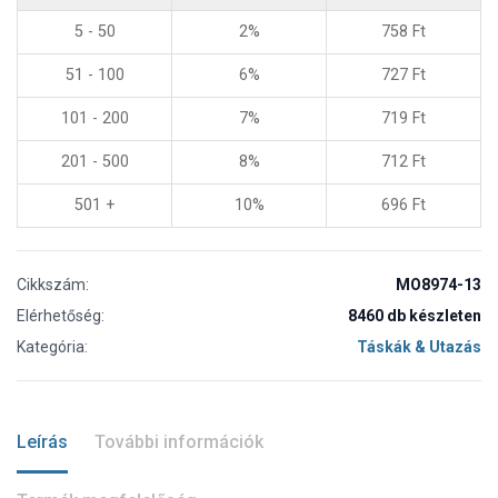
5 - 50
2%
758
Ft
51 - 100
6%
727
Ft
101 - 200
7%
719
Ft
201 - 500
8%
712
Ft
501 +
10%
696
Ft
Cikkszám:
MO8974-13
Elérhetőség:
8460 db készleten
Kategória:
Táskák & Utazás
Leírás
További információk