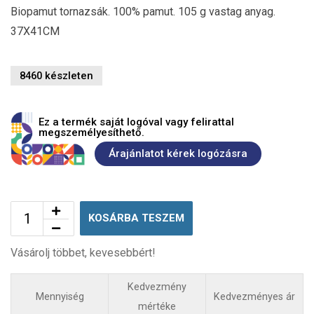
Biopamut tornazsák. 100% pamut. 105 g vastag anyag.
37X41CM
8460 készleten
Ez a termék saját logóval vagy felirattal
megszemélyesíthető.
Árajánlatot kérek logózásra
KOSÁRBA TESZEM
Vásárolj többet, kevesebbért!
Kedvezmény
Mennyiség
Kedvezményes ár
mértéke