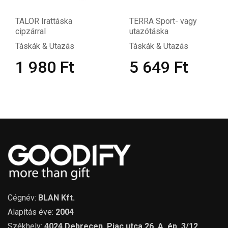
TALOR Irattáska
TERRA Sport- vagy
cipzárral
utazótáska
Táskák & Utazás
Táskák & Utazás
1 980
Ft
5 649
Ft
Cégnév:
BLAN Kft.
Alapítás éve:
2004
Székhely:
4024 Debrecen, Piac utca 26. A. ép. 3/12.