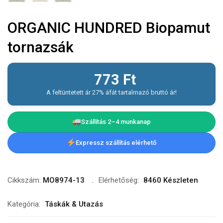
ORGANIC HUNDRED Biopamut
tornazsák
773
Ft
A feltüntetett ár 27% áfát tartalmazó bruttó ár!
Szállítás 2–4 munkanap
Expressz szállítás elérhető
Cikkszám:
MO8974-13
Elérhetőség:
8460 Készleten
Kategória:
Táskák & Utazás