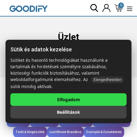
0
Üzlet
Sütik és adatok kezelése
Főoldal
Termékek
Iroda & Írás
ORWELL Újrah. alumínium
tollkészlet
Sütiket és hasonló technológiákat használunk a
tartalmak és hirdetések személyre szabásához,
közösségi funkciók biztosításához, valamint
weboldalforgalmunk elemzéséhez. Az
Elengedhetetlen
sütik mindig aktívak.
Elfogadom
Iroda & Írás
Táskák & Utazás
Étkezés & Ivás
Szóróajándék & Szerszám
Beállítások
Technológia & Kiegészítők
Wellness & Ápolás
Sport & Szabadidő
Újdonságok
Karácsony & Tél
Gyerekek & játékok
Ruházat & Kiegészítők
Textil & Kiegészítők
Last Minute Brandbox
Esernyők & Esővédelem