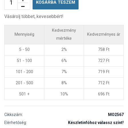
KOSÁRBA TESZEM
Vásárolj többet, kevesebbért!
Kedvezmény
Mennyiség
Kedvezményes ár
mértéke
5 - 50
2%
758
Ft
51 - 100
6%
727
Ft
101 - 200
7%
719
Ft
201 - 500
8%
712
Ft
501 +
10%
696
Ft
Cikkszám:
MO2567
Elérhetőség:
Készletinfóhoz válassz színt!