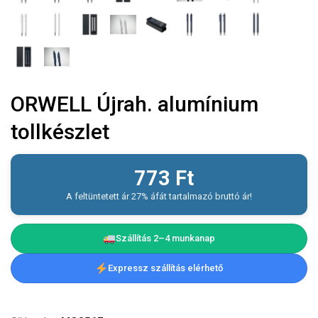
ORWELL Újrah. alumínium
tollkészlet
773
Ft
A feltüntetett ár 27% áfát tartalmazó bruttó ár!
Szállítás 2–4 munkanap
Expressz szállítás elérhető