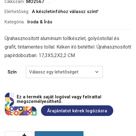
Cikkszám:
MO2567
Elérhetőség:
A készletinfóhoz válassz színt!
Kategória:
Iroda & Írás
Újrahasznosított alumínium tollkészlet, golyóstollal és
grafit, tintamentes tollal. Kéken író betéttel. Újrahasznosított
papírdobozban. 17,3X5,2X2,2 CM
Szín
Ez a termék saját logóval vagy felirattal
megszemélyesíthető.
Árajánlatot kérek logózásra