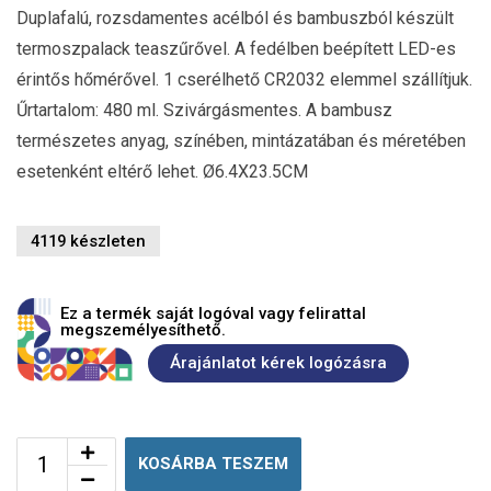
Duplafalú, rozsdamentes acélból és bambuszból készült
termoszpalack teaszűrővel. A fedélben beépített LED-es
érintős hőmérővel. 1 cserélhető CR2032 elemmel szállítjuk.
Űrtartalom: 480 ml. Szivárgásmentes. A bambusz
természetes anyag, színében, mintázatában és méretében
esetenként eltérő lehet. Ø6.4X23.5CM
4119 készleten
Ez a termék saját logóval vagy felirattal
megszemélyesíthető.
Árajánlatot kérek logózásra
KOSÁRBA TESZEM