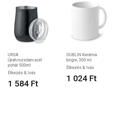
URSA
DUBLIN Kerámia
Újrah.rozsdam.acél
bögre, 300 ml
pohár 500ml
Étkezés & Ivás
Étkezés & Ivás
1 024
Ft
1 584
Ft