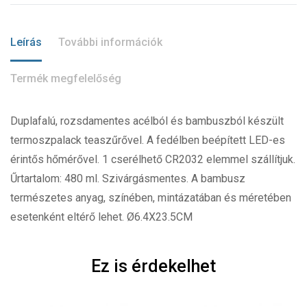
Leírás
További információk
Termék megfelelőség
Duplafalú, rozsdamentes acélból és bambuszból készült
termoszpalack teaszűrővel. A fedélben beépített LED-es
érintős hőmérővel. 1 cserélhető CR2032 elemmel szállítjuk.
Űrtartalom: 480 ml. Szivárgásmentes. A bambusz
természetes anyag, színében, mintázatában és méretében
esetenként eltérő lehet. Ø6.4X23.5CM
Ez is érdekelhet