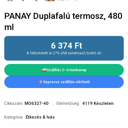
PANAY Duplafalú termosz, 480
ml
6 374
Ft
A feltüntetett ár 27% áfát tartalmazó bruttó ár!
Szállítás 2–4 munkanap
Expressz szállítás elérhető
Cikkszám:
MO6327-40
Elérhetőség:
4119 Készleten
Kategória:
Étkezés & Ivás