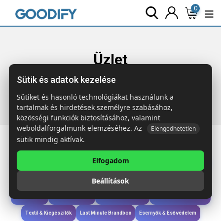
0
Üzlet
Sütik és adatok kezelése
Főoldal
Termékek
Étkezés & Ivás
PANAY Duplafalú
termosz, 480 ml
Sütiket és hasonló technológiákat használunk a
tartalmak és hirdetések személyre szabásához,
közösségi funkciók biztosításához, valamint
weboldalforgalmunk elemzéséhez. Az
Elengedhetetlen
sütik mindig aktívak.
Elfogadom
Iroda & Írás
Táskák & Utazás
Étkezés & Ivás
Szóróajándék & Szerszám
Beállítások
Technológia & Kiegészítők
Wellness & Ápolás
Sport & Szabadidő
Újdonságok
Karácsony & Tél
Gyerekek & játékok
Ruházat & Kiegészítők
Textil & Kiegészítők
Last Minute Brandbox
Esernyők & Esővédelem