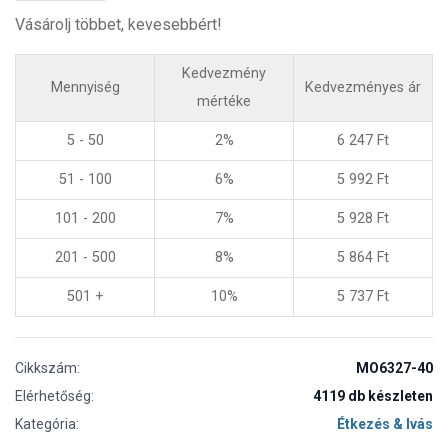
Vásárolj többet, kevesebbért!
Kedvezmény
Mennyiség
Kedvezményes ár
mértéke
5 - 50
2%
6 247
Ft
51 - 100
6%
5 992
Ft
101 - 200
7%
5 928
Ft
201 - 500
8%
5 864
Ft
501 +
10%
5 737
Ft
Cikkszám:
MO6327-40
Elérhetőség:
4119 db készleten
Kategória:
Étkezés & Ivás