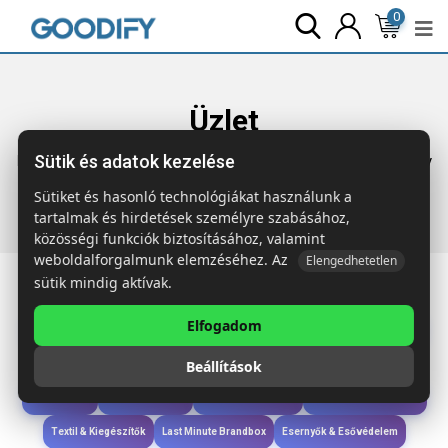
0
Üzlet
Sütik és adatok kezelése
Főoldal
Termékek
Wellness & Ápolás
PEI Napvédő spray
10 ml
Sütiket és hasonló technológiákat használunk a
tartalmak és hirdetések személyre szabásához,
közösségi funkciók biztosításához, valamint
weboldalforgalmunk elemzéséhez. Az
Elengedhetetlen
sütik mindig aktívak.
Elfogadom
Iroda & Írás
Táskák & Utazás
Étkezés & Ivás
Szóróajándék & Szerszám
Beállítások
Technológia & Kiegészítők
Wellness & Ápolás
Sport & Szabadidő
Újdonságok
Karácsony & Tél
Gyerekek & játékok
Ruházat & Kiegészítők
Textil & Kiegészítők
Last Minute Brandbox
Esernyők & Esővédelem