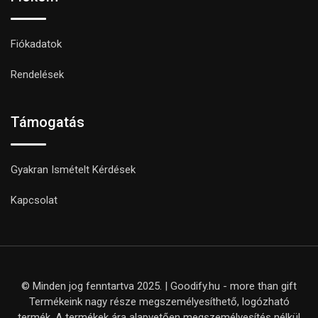
Fiókadatok
Rendelések
Támogatás
Gyakran Ismételt Kérdések
Kapcsolat
© Minden jog fenntartva 2025. | Goodify.hu - more than gift
Termékeink nagy része megszemélyesíthető, logózható
termék. A termékek ára alapvetően megszemélyesítés nélkül