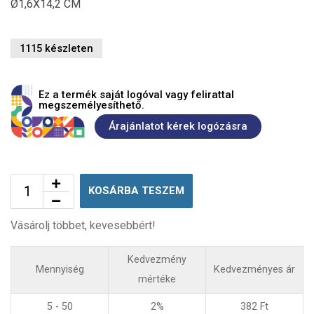
Ø1,6X14,2 CM
1115 készleten
Ez a termék saját logóval vagy felirattal
megszemélyesíthető.
Árajánlatot kérek logózásra
KOSÁRBA TESZEM
Vásárolj többet, kevesebbért!
Kedvezmény
Mennyiség
Kedvezményes ár
mértéke
5 - 50
2%
382
Ft