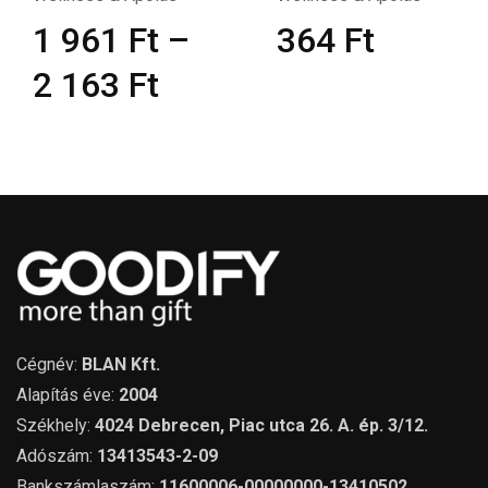
1 961
Ft
–
364
Ft
2 163
Ft
Cégnév:
BLAN Kft.
Alapítás éve:
2004
Székhely:
4024 Debrecen, Piac utca 26. A. ép. 3/12.
Adószám:
13413543-2-09
Bankszámlaszám:
11600006-00000000-13410502