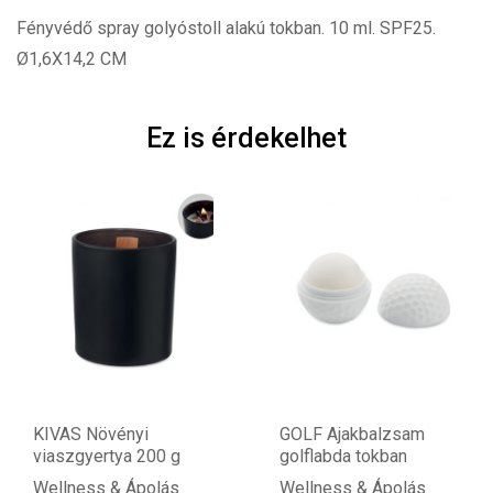
Fényvédő spray golyóstoll alakú tokban. 10 ml. SPF25.
Ø1,6X14,2 CM
Ez is érdekelhet
KIVAS Növényi
GOLF Ajakbalzsam
viaszgyertya 200 g
golflabda tokban
Wellness & Ápolás
Wellness & Ápolás