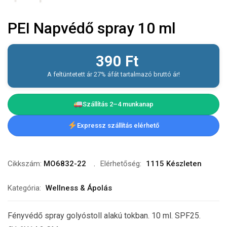
PEI Napvédő spray 10 ml
390
Ft
A feltüntetett ár 27% áfát tartalmazó bruttó ár!
Szállítás 2–4 munkanap
Expressz szállítás elérhető
Cikkszám:
MO6832-22
Elérhetőség:
1115 Készleten
Kategória:
Wellness & Ápolás
Fényvédő spray golyóstoll alakú tokban. 10 ml. SPF25.