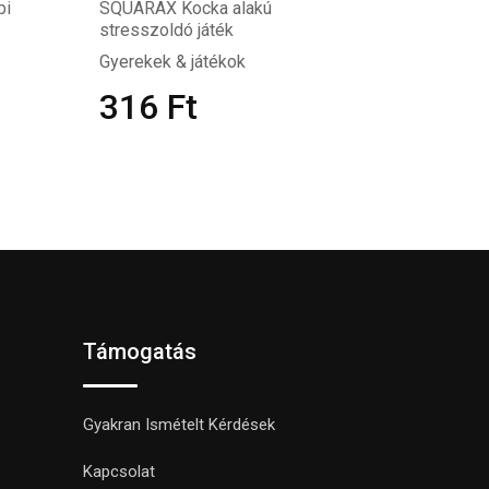
bi
SQUARAX Kocka alakú
stresszoldó játék
Gyerekek & játékok
316
Ft
Támogatás
Gyakran Ismételt Kérdések
Kapcsolat