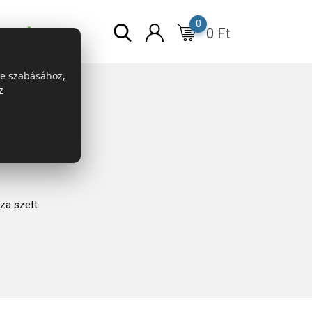
0
0
Ft
r
ESG
re szabásához,
z
za szett