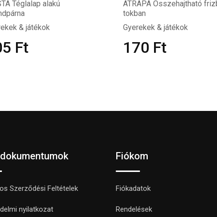
TA Téglalap alakú
ATRAPA Összehajtható friz
ndpárna
tokban
ekek & játékok
Gyerekek & játékok
05
Ft
170
Ft
 dokumentumok
Fiókom
nos Szerződési Feltételek
Fiókadatok
delmi nyilatkozat
Rendelések