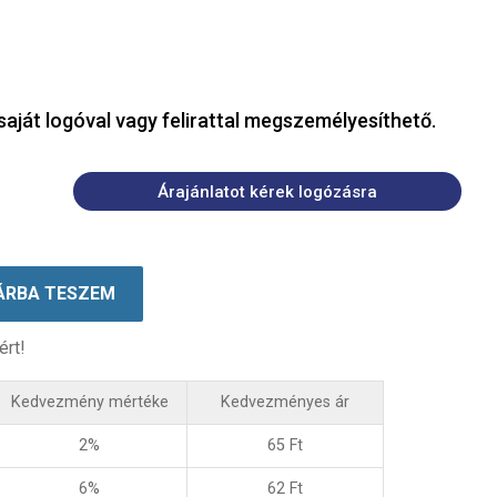
saját logóval vagy felirattal megszemélyesíthető.
Árajánlatot kérek logózásra
ÁRBA TESZEM
ért!
Kedvezmény mértéke
Kedvezményes ár
2%
65
Ft
6%
62
Ft