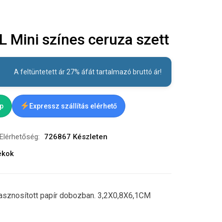
 Mini színes ceruza szett
A feltüntetett ár 27% áfát tartalmazó bruttó ár!
ap
Expressz szállítás elérhető
Elérhetőség:
726867 Készleten
ékok
hasznosított papír dobozban. 3,2X0,8X6,1CM