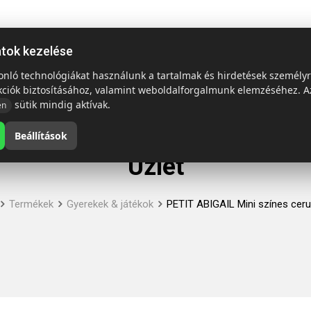
ap
Termékek
Emblémázás és szállítás
Tech = Kedvező á
atok kezelése
sonló technológiákat használunk a tartalmak és hirdetések személy
kciók biztosításához, valamint weboldalforgalmunk elemzéséhez. A
sütik mindig aktívak.
en
Beállítások
Üzlet
Termékek
Gyerekek & játékok
PETIT ABIGAIL Mini színes ceru