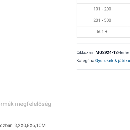
101 - 200
201 - 500
501 +
Cikkszám:
MO8924-13
Elérhe
Kategória:
Gyerekek & játék
rmék megfelelőség
obozban. 3,2X0,8X6,1CM