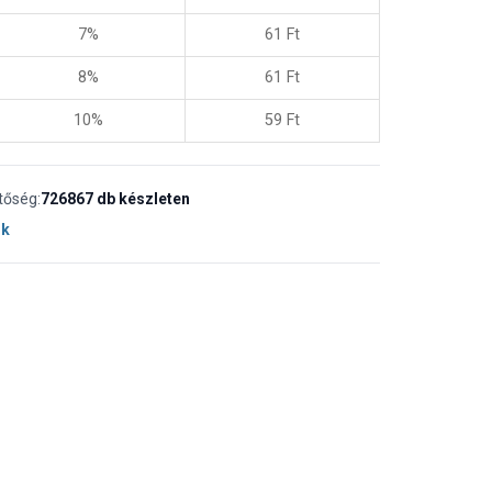
7%
61
Ft
8%
61
Ft
10%
59
Ft
tőség:
726867 db készleten
ok