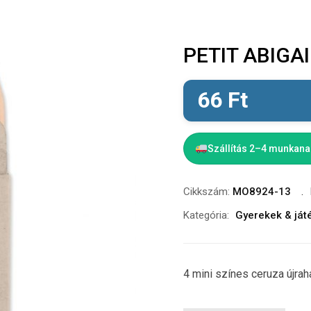
PETIT ABIGAIL
66
Ft
Szállítás 2–4 munkan
Cikkszám:
MO8924-13
Kategória:
Gyerekek & ját
4 mini színes ceruza újra