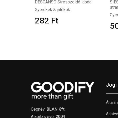
DESCANSO Stresszoldó labda
SIES
stra
Gyerekek & játékok
Gyer
282
Ft
5
Jogi
Általá
Cégnév:
BLAN Kft.
Adatvé
Alapítás éve:
2004