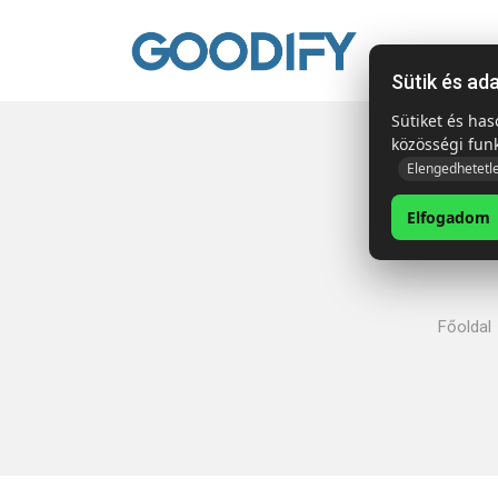
Kezdől
Sütik és ad
Sütiket és ha
közösségi fun
Elengedhetetl
Elfogadom
Főoldal