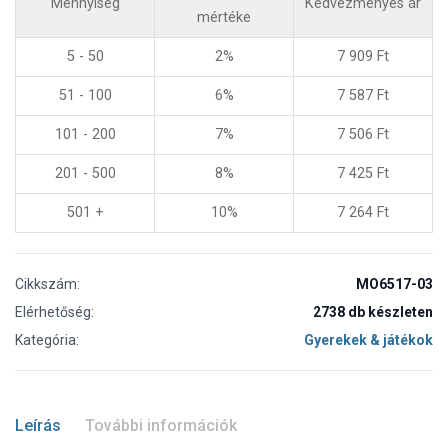
Mennyiség
Kedvezményes ár
mértéke
5 - 50
2%
7 909
Ft
51 - 100
6%
7 587
Ft
101 - 200
7%
7 506
Ft
201 - 500
8%
7 425
Ft
501 +
10%
7 264
Ft
Cikkszám:
MO6517-03
Elérhetőség:
2738 db készleten
Kategória:
Gyerekek & játékok
Leírás
További információk