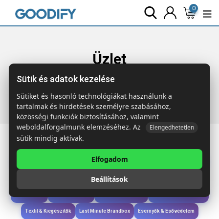
0
Üzlet
Sütik és adatok kezelése
Főoldal
Termékek
Gyerekek & játékok
PING PONG
Asztalitenisz készlet
Sütiket és hasonló technológiákat használunk a
tartalmak és hirdetések személyre szabásához,
közösségi funkciók biztosításához, valamint
weboldalforgalmunk elemzéséhez. Az
Elengedhetetlen
sütik mindig aktívak.
Elfogadom
Iroda & Írás
Táskák & Utazás
Étkezés & Ivás
Szóróajándék & Szerszám
Beállítások
Technológia & Kiegészítők
Wellness & Ápolás
Sport & Szabadidő
Újdonságok
Karácsony & Tél
Gyerekek & játékok
Ruházat & Kiegészítők
Textil & Kiegészítők
Last Minute Brandbox
Esernyők & Esővédelem