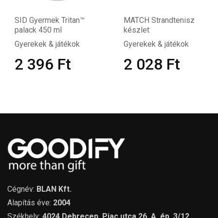
SID Gyermek Tritan™
MATCH Strandtenisz
palack 450 ml
készlet
Gyerekek & játékok
Gyerekek & játékok
2 396
Ft
2 028
Ft
Cégnév:
BLAN Kft.
Alapítás éve:
2004
Székhely:
4024 Debrecen, Piac utca 26. A. ép. 3/12.