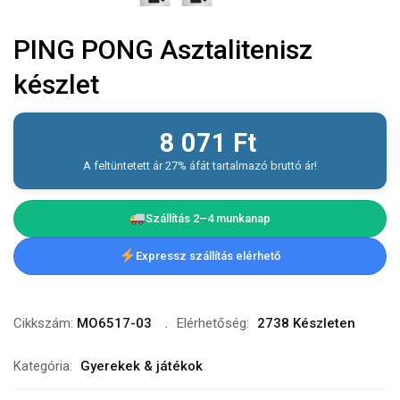
PING PONG Asztalitenisz
készlet
8 071
Ft
A feltüntetett ár 27% áfát tartalmazó bruttó ár!
Szállítás 2–4 munkanap
Expressz szállítás elérhető
Cikkszám:
MO6517-03
Elérhetőség:
2738 Készleten
Kategória:
Gyerekek & játékok