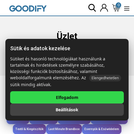
0
Üzlet
Sütik és adatok kezelése
Főoldal
Termékek
Ruházat & Kiegészítők
PIONEER MEN
PIONEER MEN ffi TS 175g
Sütiket és hasonló technológiákat használunk a
tartalmak és hirdetések személyre szabásához,
közösségi funkciók biztosításához, valamint
weboldalforgalmunk elemzéséhez. Az
Elengedhetetlen
sütik mindig aktívak.
Elfogadom
Iroda & Írás
Táskák & Utazás
Étkezés & Ivás
Szóróajándék & Szerszám
Beállítások
Technológia & Kiegészítők
Wellness & Ápolás
Sport & Szabadidő
Újdonságok
Karácsony & Tél
Gyerekek & játékok
Ruházat & Kiegészítők
Textil & Kiegészítők
Last Minute Brandbox
Esernyők & Esővédelem