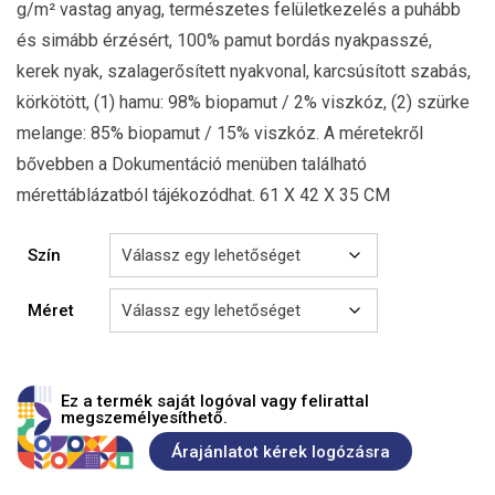
g/m² vastag anyag, természetes felületkezelés a puhább
és simább érzésért, 100% pamut bordás nyakpasszé,
kerek nyak, szalagerősített nyakvonal, karcsúsított szabás,
körkötött, (1) hamu: 98% biopamut / 2% viszkóz, (2) szürke
melange: 85% biopamut / 15% viszkóz. A méretekről
bővebben a Dokumentáció menüben található
mérettáblázatból tájékozódhat. 61 X 42 X 35 CM
Szín
Méret
Ez a termék saját logóval vagy felirattal
megszemélyesíthető.
Árajánlatot kérek logózásra