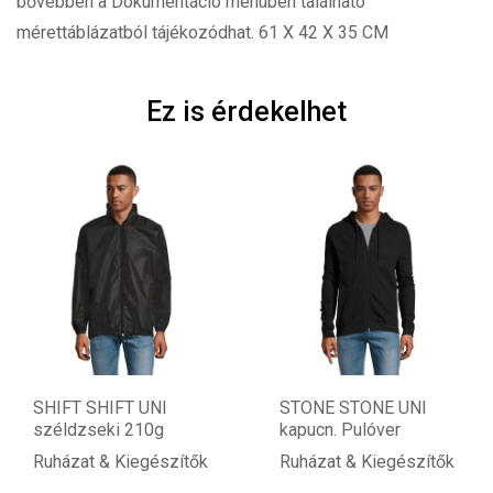
bővebben a Dokumentáció menüben található
mérettáblázatból tájékozódhat. 61 X 42 X 35 CM
Ez is érdekelhet
STONE STONE UNI
SPORTY WOMEN
kapucn. Pulóver
SPORTY női T-Shirt
140g
Ruházat & Kiegészítők
Ruházat & Kiegészítők