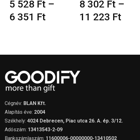
8 302
Ft
–
1 886
Ft
–
11 223
Ft
1 996
Ft
Cégnév:
BLAN Kft.
Alapítás éve:
2004
Székhely:
4024 Debrecen, Piac utca 26. A. ép. 3/12.
Adószám:
13413543-2-09
Bankszámlaszám:
11600006-00000000-13410502