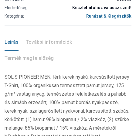
Elérhetőség:
Készletinfóhoz válassz színt!
Kategória:
Ruházat & Kiegészítők
Leírás
További információk
Termék megfelelőség
SOL’S PIONEER MEN, férfi kerek nyakú, karcsúsított jersey
T-Shirt, 100% organikusan termesztett pamut jersey, 175
g/m² vastag anyag, természetes felületkezelés a puhább
és simább érzésért, 100% pamut bordás nyakpasszé,
kerek nyak, szalagerősített nyakvonal, karcsúsított szabás,
körkötött, (1) hamu: 98% biopamut / 2% viszkóz, (2) szürke
melange: 85% biopamut / 15% viszkóz. A méretekről