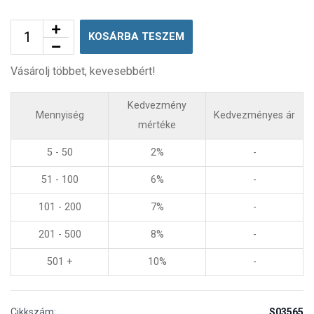
KOSÁRBA TESZEM
Vásárolj többet, kevesebbért!
Kedvezmény
Mennyiség
Kedvezményes ár
mértéke
5 - 50
2%
-
51 - 100
6%
-
101 - 200
7%
-
201 - 500
8%
-
501 +
10%
-
Cikkszám:
S03565