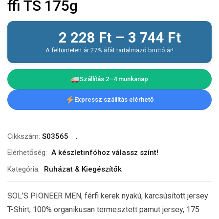
ffi TS 175g
2 228
Ft
–
3 744
Ft
A feltüntetett ár 27% áfát tartalmazó bruttó ár!
Szállítás 2–4 munkanap
Expressz szállítás elérhető
Cikkszám:
S03565
Elérhetőség:
A készletinfóhoz válassz színt!
Kategória:
Ruházat & Kiegészítők
SOL’S PIONEER MEN, férfi kerek nyakú, karcsúsított jersey
T-Shirt, 100% organikusan termesztett pamut jersey, 175