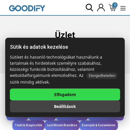
0
Üzlet
Sütik és adatok kezelése
Főoldal
Termékek
Étkezés & Ivás
PLATEADO
Zománcozott fém bögre 350 ml
Sütiket és hasonló technológiákat használunk a
tartalmak és hirdetések személyre szabásához,
közösségi funkciók biztosításához, valamint
weboldalforgalmunk elemzéséhez. Az
Elengedhetetlen
sütik mindig aktívak.
Elfogadom
Iroda & Írás
Táskák & Utazás
Étkezés & Ivás
Szóróajándék & Szerszám
Beállítások
Technológia & Kiegészítők
Wellness & Ápolás
Sport & Szabadidő
Újdonságok
Karácsony & Tél
Gyerekek & játékok
Ruházat & Kiegészítők
Textil & Kiegészítők
Last Minute Brandbox
Esernyők & Esővédelem