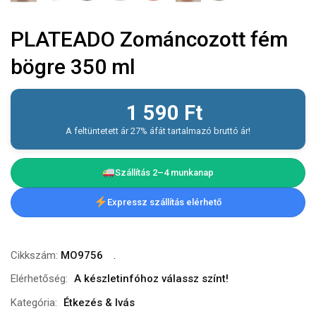
PLATEADO Zománcozott fém
bögre 350 ml
1 590
Ft
A feltüntetett ár 27% áfát tartalmazó bruttó ár!
Szállítás 2–4 munkanap
Expressz szállítás elérhető
Cikkszám:
MO9756
Elérhetőség:
A készletinfóhoz válassz színt!
Kategória:
Étkezés & Ivás