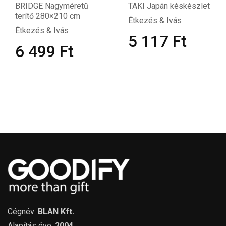
BRIDGE Nagyméretű
TAKI Japán késkészlet
terítő 280×210 cm
Étkezés & Ivás
Étkezés & Ivás
5 117
Ft
6 499
Ft
Cégnév:
BLAN Kft.
Alapítás éve:
2004