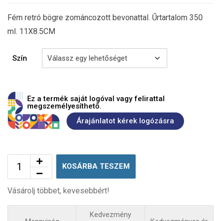
Fém retró bögre zománcozott bevonattal. Űrtartalom 350
ml. 11X8.5CM
Szín
Ez a termék saját logóval vagy felirattal
megszemélyesíthető.
Árajánlatot kérek logózásra
KOSÁRBA TESZEM
Vásárolj többet, kevesebbért!
Kedvezmény