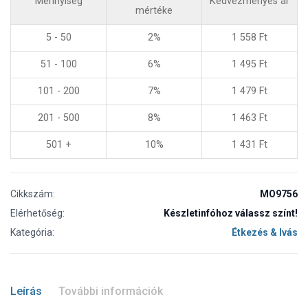
Mennyiség
Kedvezményes ár
mértéke
5 - 50
2%
1 558
Ft
51 - 100
6%
1 495
Ft
101 - 200
7%
1 479
Ft
201 - 500
8%
1 463
Ft
501 +
10%
1 431
Ft
Cikkszám:
MO9756
Elérhetőség:
Készletinfóhoz válassz színt!
Kategória:
Étkezés & Ivás
Leírás
További információk