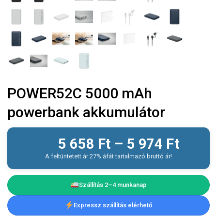
POWER52C 5000 mAh
powerbank akkumulátor
5 658
Ft
–
5 974
Ft
A feltüntetett ár 27% áfát tartalmazó bruttó ár!
Szállítás 2–4 munkanap
Expressz szállítás elérhető