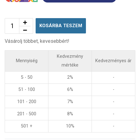
KOSÁRBA TESZEM
Vásárolj többet, kevesebbért!
Kedvezmény
Mennyiség
Kedvezményes ár
mértéke
5 - 50
2%
-
51 - 100
6%
-
101 - 200
7%
-
201 - 500
8%
-
501 +
10%
-