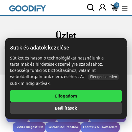
0
Üzlet
Sütik és adatok kezelése
Főoldal
Termékek
Technológia & Kiegészítők
POWER52C
5000 mAh powerbank akkumulátor
Sütiket és hasonló technológiákat használunk a
tartalmak és hirdetések személyre szabásához,
közösségi funkciók biztosításához, valamint
weboldalforgalmunk elemzéséhez. Az
Elengedhetetlen
sütik mindig aktívak.
Elfogadom
Iroda & Írás
Táskák & Utazás
Étkezés & Ivás
Szóróajándék & Szerszám
Beállítások
Technológia & Kiegészítők
Wellness & Ápolás
Sport & Szabadidő
Újdonságok
Karácsony & Tél
Gyerekek & játékok
Ruházat & Kiegészítők
Textil & Kiegészítők
Last Minute Brandbox
Esernyők & Esővédelem