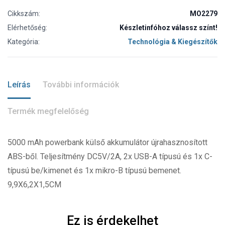
Cikkszám:
MO2279
Elérhetőség:
Készletinfóhoz válassz színt!
Kategória:
Technológia & Kiegészítők
Leírás
További információk
Termék megfelelőség
5000 mAh powerbank külső akkumulátor újrahasznosított
ABS-ből. Teljesítmény DC5V/2A, 2x USB-A típusú és 1x C-
típusú be/kimenet és 1x mikro-B típusú bemenet.
9,9X6,2X1,5CM
Ez is érdekelhet