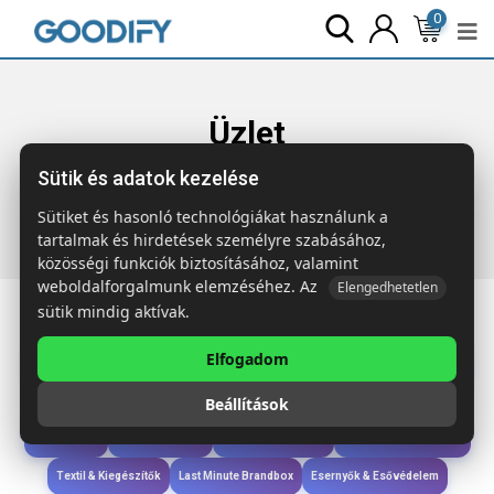
0
Üzlet
Sütik és adatok kezelése
Főoldal
Termékek
Technológia &
Kiegészítők
POWEREIGHT 8000 mAh napelemes töltő
Sütiket és hasonló technológiákat használunk a
tartalmak és hirdetések személyre szabásához,
közösségi funkciók biztosításához, valamint
weboldalforgalmunk elemzéséhez. Az
Elengedhetetlen
sütik mindig aktívak.
Elfogadom
Iroda & Írás
Táskák & Utazás
Étkezés & Ivás
Szóróajándék & Szerszám
Beállítások
Technológia & Kiegészítők
Wellness & Ápolás
Sport & Szabadidő
Újdonságok
Karácsony & Tél
Gyerekek & játékok
Ruházat & Kiegészítők
Textil & Kiegészítők
Last Minute Brandbox
Esernyők & Esővédelem