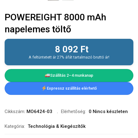
POWEREIGHT 8000 mAh
napelemes töltő
8 092
Ft
A feltüntetett ár 27% áfát tartalmazó bruttó ár!
Szállítás 2–4 munkanap
Expressz szállítás elérhető
Cikkszám:
MO6424-03
Elérhetőség:
0 Nincs készleten
Kategória:
Technológia & Kiegészítők