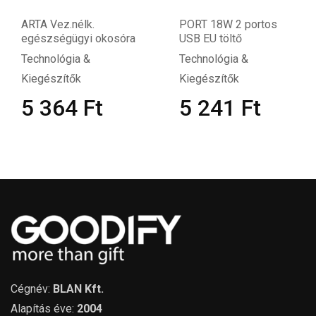
ARTA Vez.nélk.
PORT 18W 2 portos
egészségügyi okosóra
USB EU töltő
Technológia &
Technológia &
Kiegészítők
Kiegészítők
5 364
Ft
5 241
Ft
Cégnév:
BLAN Kft.
Alapítás éve:
2004