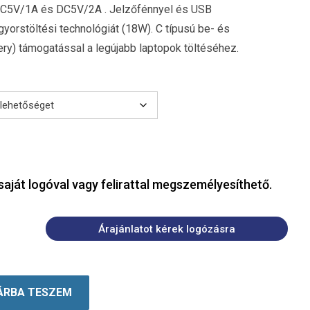
 DC5V/1A és DC5V/2A . Jelzőfénnyel és USB
 gyorstöltési technológiát (18W). C típusú be- és
ry) támogatással a legújabb laptopok töltéséhez.
saját logóval vagy felirattal megszemélyesíthető.
Árajánlatot kérek logózásra
ÁRBA TESZEM