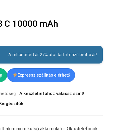
 C 10000 mAh
A feltüntetett ár 27% áfát tartalmazó bruttó ár!
ap
Expressz szállítás elérhető
rhetőség:
A készletinfóhoz válassz színt!
Kiegészítők
tt alumínium külső akkumulátor. Okostelefonok