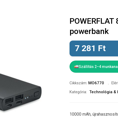
POWERFLAT 8
powerbank
7 281
Ft
Szállítás 2–4 munkan
Cikkszám:
MO6770
Elé
Kategória:
Technológia & 
10000 mAh, újrahasznosíto