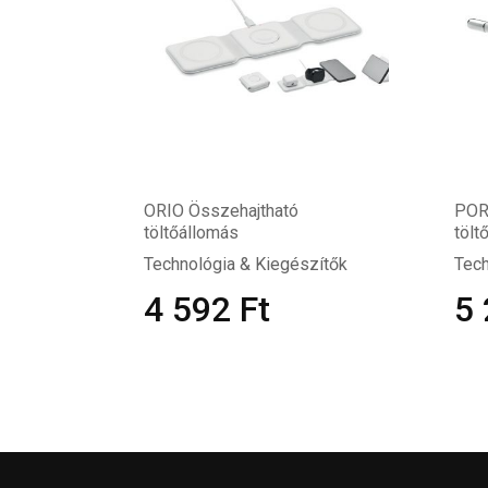
ORIO Összehajtható
POR
töltőállomás
tölt
Technológia & Kiegészítők
Tech
4 592
Ft
5