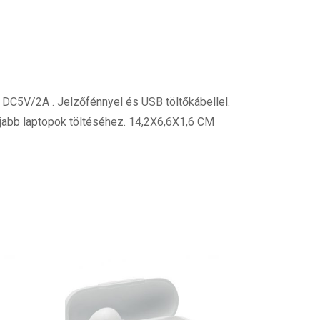
 DC5V/2A . Jelzőfénnyel és USB töltőkábellel.
újabb laptopok töltéséhez. 14,2X6,6X1,6 CM