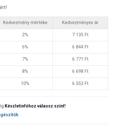
ért!
Kedvezmény mértéke
Kedvezményes ár
2%
7 135
Ft
6%
6 844
Ft
7%
6 771
Ft
8%
6 698
Ft
10%
6 553
Ft
ég:
Készletinfóhoz válassz színt!
egészítők