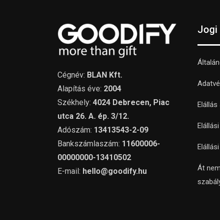
Jogi
Általá
Cégnév:
BLAN Kft.
Adatvé
Alapítás éve:
2004
Székhely:
4024 Debrecen, Piac
Elállás
utca 26. A. ép. 3/12.
Elállás
Adószám:
13413543-2-09
Bankszámlaszám:
11600006-
Elállás
00000000-13410502
Át nem
E-mail:
hello@goodify.hu
szabál