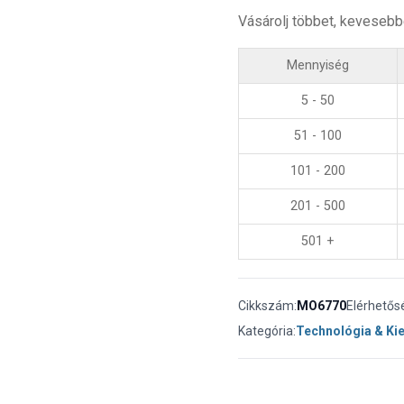
Vásárolj többet, kevesebb
Mennyiség
5 - 50
51 - 100
101 - 200
201 - 500
501 +
Cikkszám:
MO6770
Elérhetős
Kategória:
Technológia & Ki