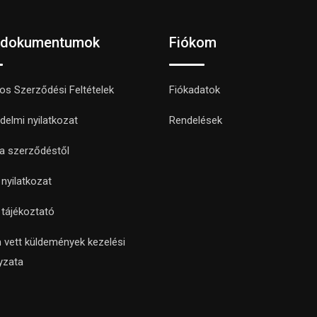
 dokumentumok
Fiókom
nos Szerződési Feltételek
Fiókadatok
delmi nyilatkozat
Rendelések
 a szerződéstől
i nyilatkozat
i tájékoztató
 vett küldemények kezelési
yzata