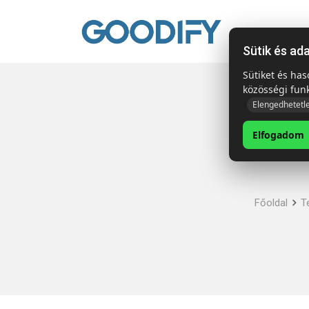
Kezdől
Sütik és ad
Sütiket és ha
közösségi fun
Elengedhetetl
Elfogadom
Főoldal
T