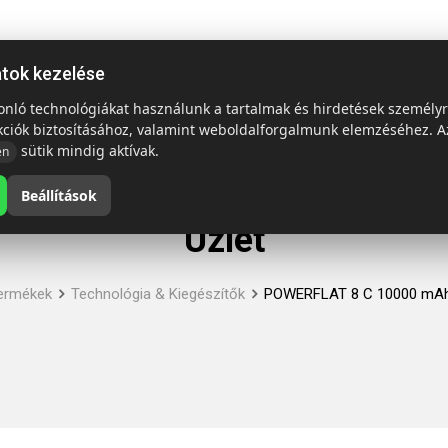
ap
Termékek
Emblémázás és szállítás
Tech = Kedvező á
atok kezelése
sonló technológiákat használunk a tartalmak és hirdetések személy
kciók biztosításához, valamint weboldalforgalmunk elemzéséhez. A
sütik mindig aktívak.
en
Beállítások
Üzlet
ermékek
Technológia & Kiegészítők
POWERFLAT 8 C 10000 mAh