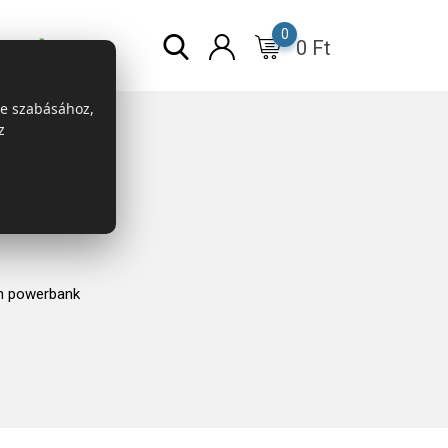
0
0
Ft
r
ESG
re szabásához,
z
 powerbank