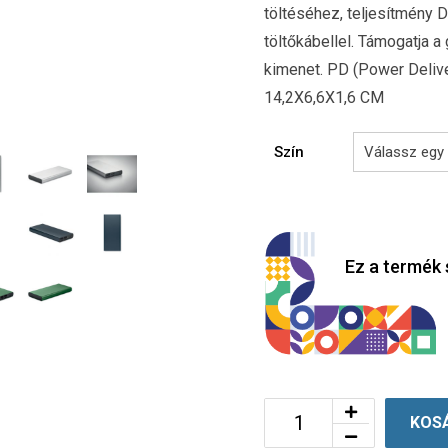
töltéséhez, teljesítmény
töltőkábellel. Támogatja a
kimenet. PD (Power Delive
14,2X6,6X1,6 CM
Szín
Ez a termék 
KOS