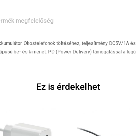
rmék megfelelőség
kkumulátor. Okostelefonok töltéséhez, teljesítmény DC5V/1A és
 típusú be- és kimenet. PD (Power Delivery) támogatással a leg
Ez is érdekelhet