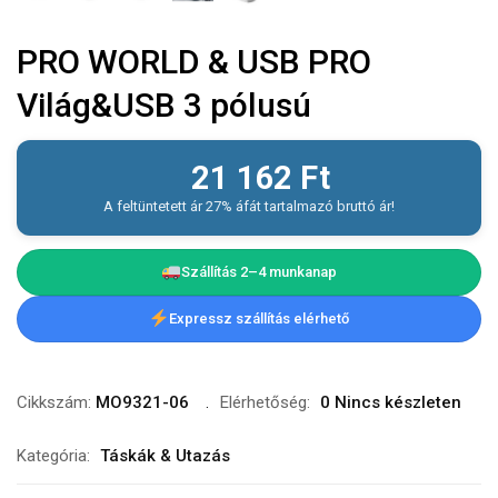
PRO WORLD & USB PRO
Világ&USB 3 pólusú
21 162
Ft
A feltüntetett ár 27% áfát tartalmazó bruttó ár!
Szállítás 2–4 munkanap
Expressz szállítás elérhető
Cikkszám:
MO9321-06
Elérhetőség:
0 Nincs készleten
Kategória:
Táskák & Utazás