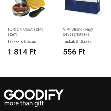
TORTON Cipőtisztító
VIVI Strand- vagy
szett
bevásárlótáska
Táskák & Utazás
Táskák & Utazás
1 814
Ft
556
Ft