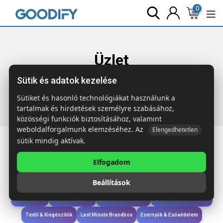
0
Üzlet
Sütik és adatok kezelése
Főoldal
Termékek
Táskák & Utazás
PRO WORLD & USB
PRO Világ&USB 3 pólusú
Sütiket és hasonló technológiákat használunk a
tartalmak és hirdetések személyre szabásához,
közösségi funkciók biztosításához, valamint
weboldalforgalmunk elemzéséhez. Az
Elengedhetetlen
sütik mindig aktívak.
Elfogadom
Iroda & Írás
Táskák & Utazás
Étkezés & Ivás
Szóróajándék & Szerszám
Beállítások
Technológia & Kiegészítők
Wellness & Ápolás
Sport & Szabadidő
Újdonságok
Karácsony & Tél
Gyerekek & játékok
Ruházat & Kiegészítők
Textil & Kiegészítők
Last Minute Brandbox
Esernyők & Esővédelem