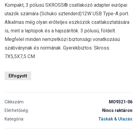
Kompakt, 3 pólusú SKROSS® csatlakozó adapter európai
utazók számára (Schuko sztenderd)12W USB Type-A port.
Alkalmas még olyan erőteljes eszközök csatlakoztatására
is, mint a laptopok és a hajszárítók. 3 pólusú, földelt.
Megfelel minden nemzetközi biztonsági vonatkozású
szabványnak és normának. Gyerekbiztos. Skross.
7X5,5X7,5 CM
Elfogyott
Cikkszám:
MO9321-06
Elérhetőség:
Nincs raktáron
Kategória:
Táskák & Utazás