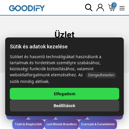
0
Üzlet
Sütik és adatok kezelése
Főoldal
Termékek
Étkezés & Ivás
RAIPUR COLOUR
Organikus pamut kötény, 200 g
Sütiket és hasonló technológiákat használunk a
tartalmak és hirdetések személyre szabásához,
közösségi funkciók biztosításához, valamint
weboldalforgalmunk elemzéséhez. Az
Elengedhetetlen
sütik mindig aktívak.
Elfogadom
Iroda & Írás
Táskák & Utazás
Étkezés & Ivás
Szóróajándék & Szerszám
Beállítások
Technológia & Kiegészítők
Wellness & Ápolás
Sport & Szabadidő
Újdonságok
Karácsony & Tél
Gyerekek & játékok
Ruházat & Kiegészítők
Textil & Kiegészítők
Last Minute Brandbox
Esernyők & Esővédelem