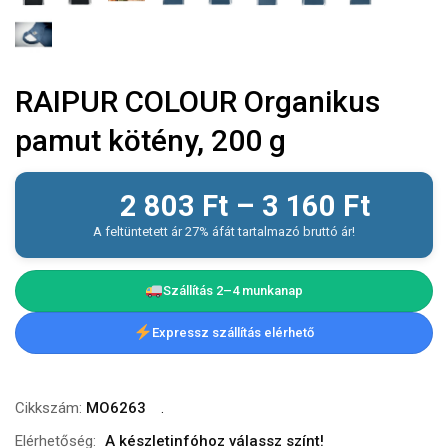
RAIPUR COLOUR Organikus
pamut kötény, 200 g
2 803
Ft
–
3 160
Ft
A feltüntetett ár 27% áfát tartalmazó bruttó ár!
Szállítás 2–4 munkanap
Expressz szállítás elérhető
Cikkszám:
MO6263
Elérhetőség:
A készletinfóhoz válassz színt!