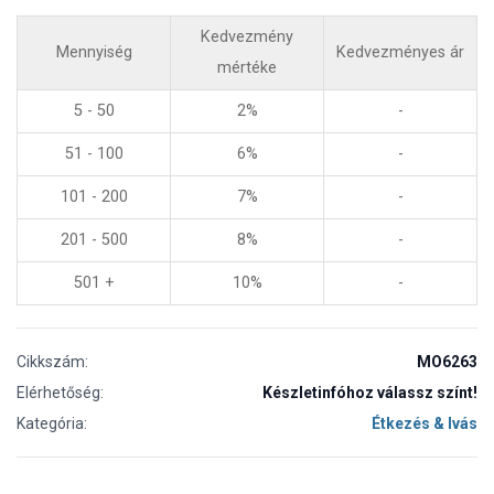
Kedvezmény
Mennyiség
Kedvezményes ár
mértéke
5 - 50
2%
-
51 - 100
6%
-
101 - 200
7%
-
201 - 500
8%
-
501 +
10%
-
Cikkszám:
MO6263
Elérhetőség:
Készletinfóhoz válassz színt!
Kategória:
Étkezés & Ivás