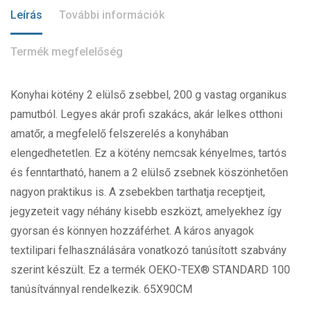
Leírás
További információk
Termék megfelelőség
Konyhai kötény 2 elülső zsebbel, 200 g vastag organikus
pamutból. Legyes akár profi szakács, akár lelkes otthoni
amatőr, a megfelelő felszerelés a konyhában
elengedhetetlen. Ez a kötény nemcsak kényelmes, tartós
és fenntartható, hanem a 2 elülső zsebnek köszönhetően
nagyon praktikus is. A zsebekben tarthatja receptjeit,
jegyzeteit vagy néhány kisebb eszközt, amelyekhez így
gyorsan és könnyen hozzáférhet. A káros anyagok
textilipari felhasználására vonatkozó tanúsított szabvány
szerint készült. Ez a termék OEKO-TEX® STANDARD 100
tanúsítvánnyal rendelkezik. 65X90CM