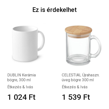
Ez is érdekelhet
BLIN Kerámia
CELESTIAL Újrahaszn.
SL
gre, 300 ml
üveg bögre 300 ml
La
kezés & Ivás
Étkezés & Ivás
Ét
 024
Ft
1 539
Ft
1