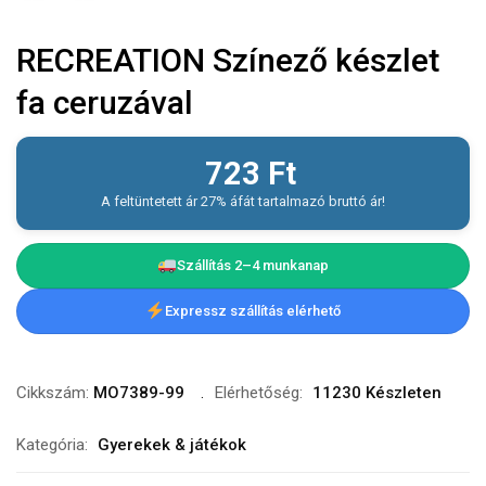
RECREATION Színező készlet
fa ceruzával
723
Ft
A feltüntetett ár 27% áfát tartalmazó bruttó ár!
Szállítás 2–4 munkanap
Expressz szállítás elérhető
Cikkszám:
MO7389-99
Elérhetőség:
11230 Készleten
Kategória:
Gyerekek & játékok