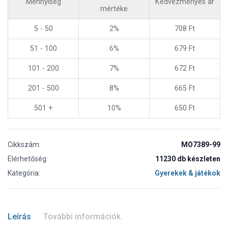
Mennyiség
Kedvezményes ár
mértéke
5 - 50
2%
708
Ft
51 - 100
6%
679
Ft
101 - 200
7%
672
Ft
201 - 500
8%
665
Ft
501 +
10%
650
Ft
Cikkszám:
MO7389-99
Elérhetőség:
11230 db készleten
Kategória:
Gyerekek & játékok
Leírás
További információk