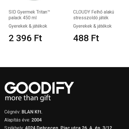
SID Gyermek Tritan™
CLOUDY Felhő alakú
palack 450 ml
stresszoldó játék
Gyerekek & játékok
Gyerekek & játékok
2 396
Ft
488
Ft
Cégnév:
BLAN Kft.
Alapítás éve:
2004
Székhely:
4024 Debrecen, Piac utca 26. A. ép. 3/12.