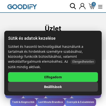
0
Üzlet
Sütik és adatok kezelése
Főoldal
Termékek
Gyerekek & játékok
RECREATION
Színező készlet fa ceruzával
Sütiket és hasonló technológiákat használunk a
tartalmak és hirdetések személyre szabásához,
közösségi funkciók biztosításához, valamint
weboldalforgalmunk elemzéséhez. Az
Elengedhetetlen
sütik mindig aktívak.
Elfogadom
Iroda & Írás
Táskák & Utazás
Étkezés & Ivás
Szóróajándék & Szerszám
Beállítások
Technológia & Kiegészítők
Wellness & Ápolás
Sport & Szabadidő
Újdonságok
Karácsony & Tél
Gyerekek & játékok
Ruházat & Kiegészítők
Textil & Kiegészítők
Last Minute Brandbox
Esernyők & Esővédelem