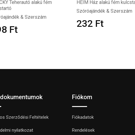
CKY Teherautó alakú fém
HEIM Ház alakú fém kulcsta
startó
Szóróajándék & Szerszám
róajándék & Szerszám
232
Ft
98
Ft
 dokumentumok
Fiókom
nos Szerződési Feltételek
Fiókadatok
delmi nyilatkozat
Rendelések