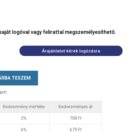
saját logóval vagy felirattal megszemélyesíthető.
Árajánlatot kérek logózásra
ÁRBA TESZEM
ért!
Kedvezmény mértéke
Kedvezményes ár
2%
708
Ft
6%
679
Ft