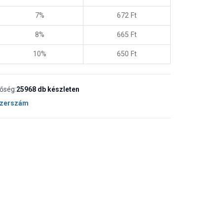
7%
672
Ft
8%
665
Ft
10%
650
Ft
tőség:
25968 db készleten
Szerszám