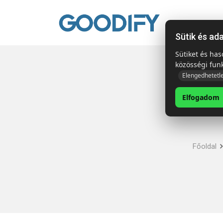
Kezdől
Sütik és ad
Sütiket és ha
közösségi fun
Elengedhetetl
Elfogadom
Főoldal