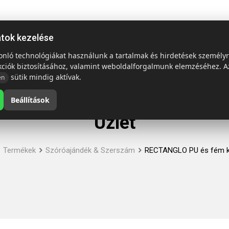
ap
Termékek
Emblémázás és szállítás
Tech = Kedvező á
atok kezelése
sonló technológiákat használunk a tartalmak és hirdetések személy
kciók biztosításához, valamint weboldalforgalmunk elemzéséhez. A
sütik mindig aktívak.
en
Beállítások
Üzlet
Termékek
Szóróajándék & Szerszám
RECTANGLO PU és fém k