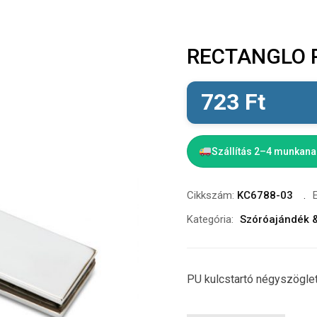
RECTANGLO PU
723
Ft
Szállítás 2–4 munkan
Cikkszám:
KC6788-03
Kategória:
Szóróajándék 
PU kulcstartó négyszögle