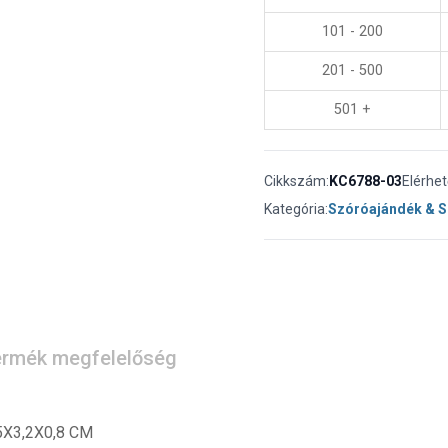
101 - 200
201 - 500
501 +
Cikkszám:
KC6788-03
Elérhe
Kategória:
Szóróajándék & 
rmék megfelelőség
,5X3,2X0,8 CM