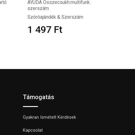
rtó
AYUDA Összecsukh.multifunk.
szerszám
Szóróajándék & Szerszám
1 497
Ft
Támogatás
Gyakran Ismételt Kérdések
Kapcsolat