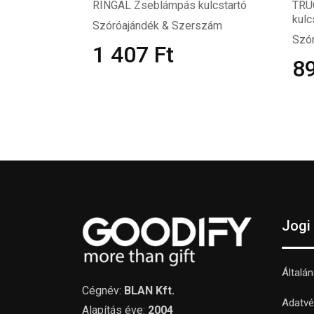
RINGAL Zseblámpás kulcstartó
TRU
kulc
Szóróajándék & Szerszám
Szó
1 407
Ft
8
Jogi
Általá
Cégnév:
BLAN Kft.
Adatvé
Alapítás éve:
2004