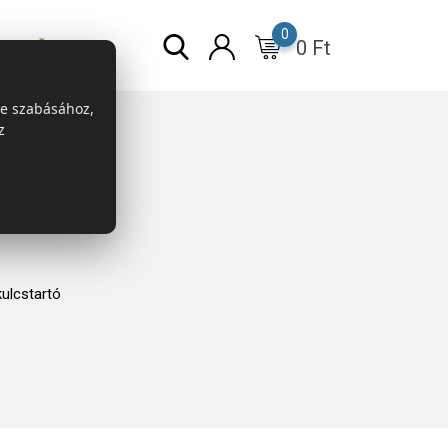
0
0
Ft
r
ESG
re szabásához,
z
ulcstartó