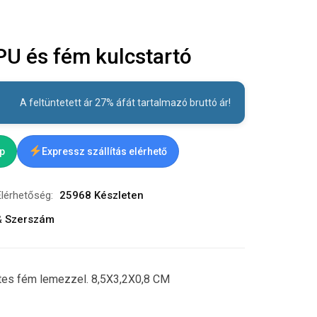
 és fém kulcstartó
A feltüntetett ár 27% áfát tartalmazó bruttó ár!
ap
Expressz szállítás elérhető
Elérhetőség:
25968 Készleten
& Szerszám
tes fém lemezzel. 8,5X3,2X0,8 CM