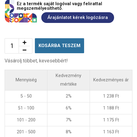
Ez a termék saját logóval vagy felirattal
megszemélyesíthető.
Árajánlatot kérek logózásra
KOSÁRBA TESZEM
Vásárolj többet, kevesebbért!
Kedvezmény
Mennyiség
Kedvezményes ár
mértéke
5 - 50
2%
1 238
Ft
51 - 100
6%
1 188
Ft
101 - 200
7%
1 175
Ft
201 - 500
8%
1 163
Ft