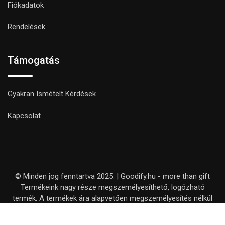
Fiókadatok
Rendelések
Támogatás
Gyakran Ismételt Kérdések
Kapcsolat
© Minden jog fenntartva 2025. | Goodify.hu - more than gift
Termékeink nagy része megszemélyesíthető, logózható
termék. A termékek ára alapvetően megszemélyesítés nélkül
értendő, kivéve, ha ezt külön nem jelezzük a termék adatlapján.