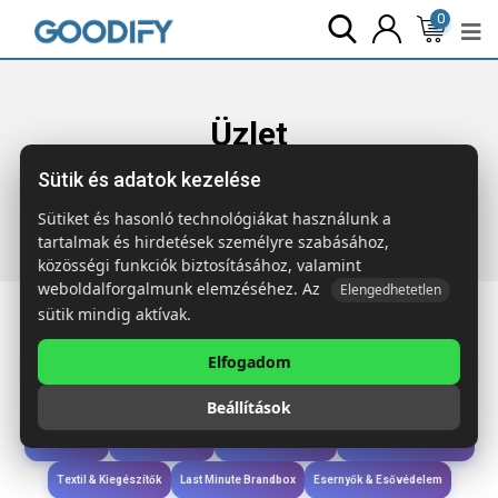
0
Üzlet
Sütik és adatok kezelése
Főoldal
Termékek
Étkezés & Ivás
REMID MOSS
Újrah.rozsdam.acél palack 500ml
Sütiket és hasonló technológiákat használunk a
tartalmak és hirdetések személyre szabásához,
közösségi funkciók biztosításához, valamint
weboldalforgalmunk elemzéséhez. Az
Elengedhetetlen
sütik mindig aktívak.
Elfogadom
Iroda & Írás
Táskák & Utazás
Étkezés & Ivás
Szóróajándék & Szerszám
Beállítások
Technológia & Kiegészítők
Wellness & Ápolás
Sport & Szabadidő
Újdonságok
Karácsony & Tél
Gyerekek & játékok
Ruházat & Kiegészítők
Textil & Kiegészítők
Last Minute Brandbox
Esernyők & Esővédelem