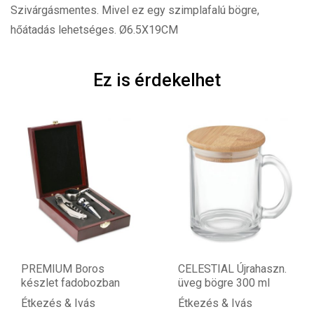
Szivárgásmentes. Mivel ez egy szimplafalú bögre,
hőátadás lehetséges. Ø6.5X19CM
Ez is érdekelhet
PREMIUM Boros
CELESTIAL Újrahaszn.
készlet fadobozban
üveg bögre 300 ml
Étkezés & Ivás
Étkezés & Ivás