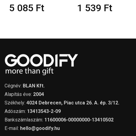
5 085
Ft
1 539
Ft
Cégnév:
BLAN Kft.
Alapítás éve:
2004
Székhely:
4024 Debrecen, Piac utca 26. A. ép. 3/12.
Adószám:
13413543-2-09
Bankszámlaszám:
11600006-00000000-13410502
E-mail:
hello@goodify.hu