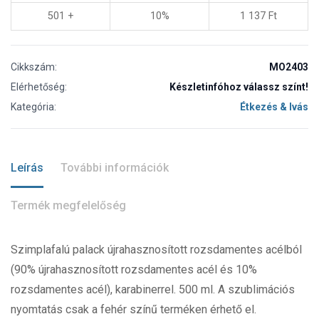
501 +
10%
1 137
Ft
Cikkszám:
MO2403
Elérhetőség:
Készletinfóhoz válassz színt!
Kategória:
Étkezés & Ivás
Leírás
További információk
Termék megfelelőség
Szimplafalú palack újrahasznosított rozsdamentes acélból
(90% újrahasznosított rozsdamentes acél és 10%
rozsdamentes acél), karabinerrel. 500 ml. A szublimációs
nyomtatás csak a fehér színű terméken érhető el.