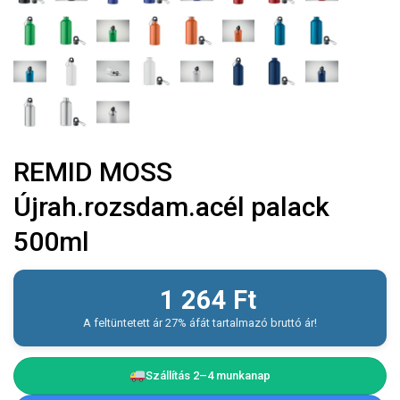
REMID MOSS
Újrah.rozsdam.acél palack
500ml
1 264
Ft
A feltüntetett ár 27% áfát tartalmazó bruttó ár!
Szállítás 2–4 munkanap