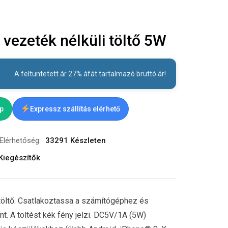
vezeték nélküli töltő 5W
A feltüntetett ár 27% áfát tartalmazó bruttó ár!
ap
Expressz szállítás elérhető
Elérhetőség:
33291 Készleten
Kiegészítők
töltő. Csatlakoztassa a számítógéphez és
t. A töltést kék fény jelzi. DC5V/1A (5W)