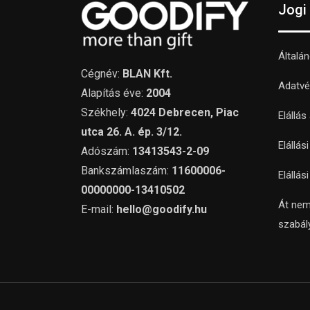
Jogi
Általá
Cégnév:
BLAN Kft.
Adatvé
Alapítás éve:
2004
Székhely:
4024 Debrecen, Piac
Elállás
utca 26. A. ép. 3/12.
Elállás
Adószám:
13413543-2-09
Bankszámlaszám:
11600006-
Elállás
00000000-13410502
Át nem
E-mail:
hello@goodify.hu
szabál