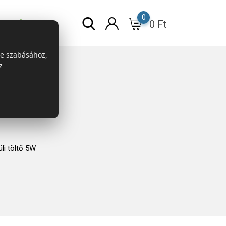
0
0
Ft
r
ESG
re szabásához,
z
li töltő 5W