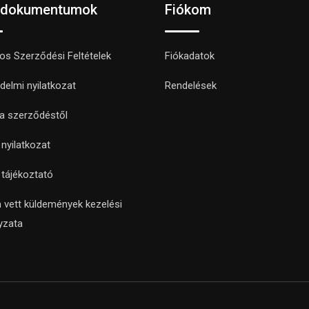
 dokumentumok
Fiókom
nos Szerződési Feltételek
Fiókadatok
delmi nyilatkozat
Rendelések
 a szerződéstől
i nyilatkozat
i tájékoztató
 vett küldemények kezelési
yzata