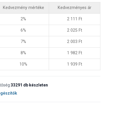
Kedvezmény mértéke
Kedvezményes ár
2%
2 111
Ft
6%
2 025
Ft
7%
2 003
Ft
8%
1 982
Ft
10%
1 939
Ft
tőség:
33291 db készleten
egészítők