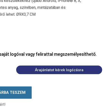
lis készülékekhez (újabb Android, iPhone® 8, X,
etes anyag, színében, mintázatában és
érő lehet. Ø9X0,7 CM
saját logóval vagy felirattal megszemélyesíthető.
Árajánlatot kérek logózásra
ÁRBA TESZEM
ért!