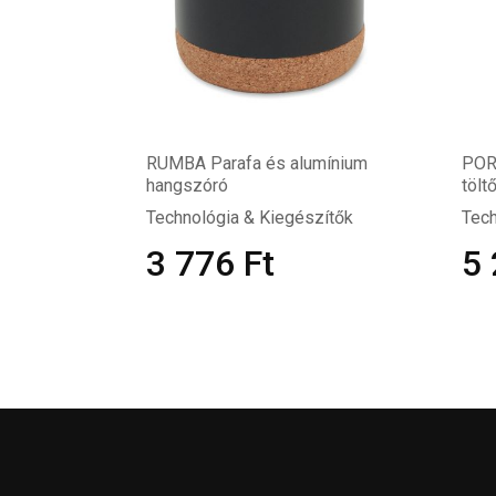
RUMBA Parafa és alumínium
POR
hangszóró
tölt
Technológia & Kiegészítők
Tech
3 776
Ft
5