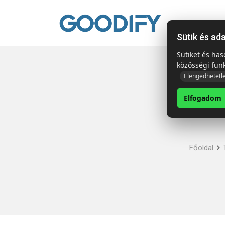
Kezdől
Sütik és ad
Sütiket és ha
közösségi fun
Elengedhetetl
Elfogadom
Főoldal