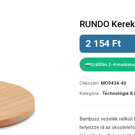
RUNDO Kerek 
2 154
Ft
Szállítás 2–4 munkan
Cikkszám:
MO9434-40
Kategória:
Technológia & 
Bambusz vezeték nélküli 
helyezze rá az okostelefon