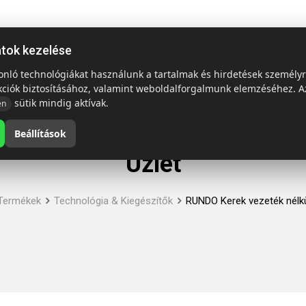
ap
Termékek
Emblémázás és szállítás
Tech = Kedvező á
atok kezelése
sonló technológiákat használunk a tartalmak és hirdetések személy
kciók biztosításához, valamint weboldalforgalmunk elemzéséhez. A
sütik mindig aktívak.
en
Beállítások
Üzlet
Termékek
Technológia & Kiegészítők
RUNDO Kerek vezeték nélkü