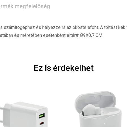
rmék megfelelőség
a számítógéphez és helyezze rá az okostelefont. A töltést kék f
atában és méretében esetenként eltér# Ø9X0,7 CM
Ez is érdekelhet