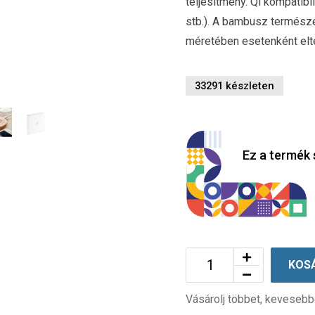
teljesítmény. Qi kompatibi
stb.). A bambusz termész
méretében esetenként elt
33291 készleten
Ez a termék 
KOS
Vásárolj többet, kevesebb