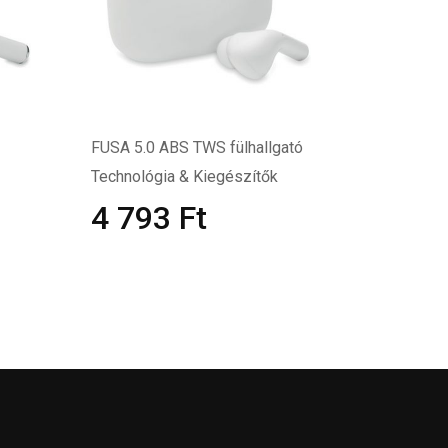
FUSA 5.0 ABS TWS fülhallgató
Technológia & Kiegészítők
4 793
Ft