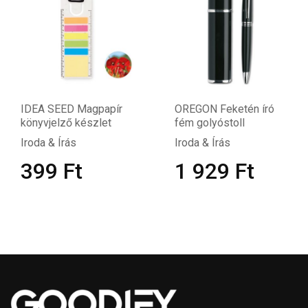
IDEA SEED Magpapír
OREGON Feketén író
könyvjelző készlet
fém golyóstoll
Iroda & Írás
Iroda & Írás
399
Ft
1 929
Ft