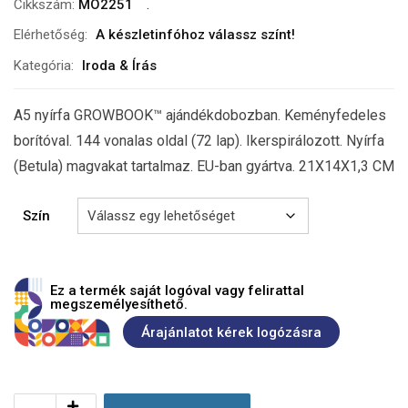
Cikkszám:
MO2251
Elérhetőség:
A készletinfóhoz válassz színt!
Kategória:
Iroda & Írás
A5 nyírfa GROWBOOK™ ajándékdobozban. Keményfedeles
borítóval. 144 vonalas oldal (72 lap). Ikerspirálozott. Nyírfa
(Betula) magvakat tartalmaz. EU-ban gyártva. 21X14X1,3 CM
Szín
Ez a termék saját logóval vagy felirattal
megszemélyesíthető.
Árajánlatot kérek logózásra