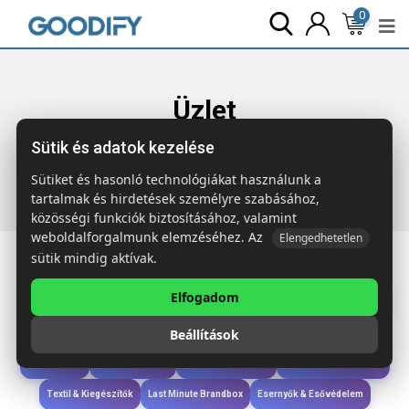
0
Üzlet
Sütik és adatok kezelése
Főoldal
Termékek
Iroda & Írás
SAVAGE A5 nyírfa
GROWBOOK™
Sütiket és hasonló technológiákat használunk a
tartalmak és hirdetések személyre szabásához,
közösségi funkciók biztosításához, valamint
weboldalforgalmunk elemzéséhez. Az
Elengedhetetlen
sütik mindig aktívak.
Elfogadom
Iroda & Írás
Táskák & Utazás
Étkezés & Ivás
Szóróajándék & Szerszám
Beállítások
Technológia & Kiegészítők
Wellness & Ápolás
Sport & Szabadidő
Újdonságok
Karácsony & Tél
Gyerekek & játékok
Ruházat & Kiegészítők
Textil & Kiegészítők
Last Minute Brandbox
Esernyők & Esővédelem