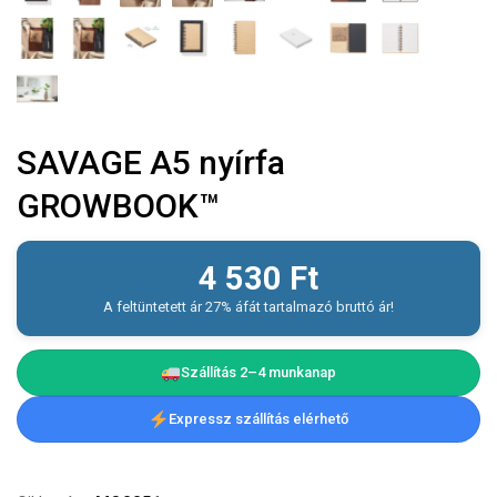
SAVAGE A5 nyírfa
GROWBOOK™
4 530
Ft
A feltüntetett ár 27% áfát tartalmazó bruttó ár!
Szállítás 2–4 munkanap
Expressz szállítás elérhető