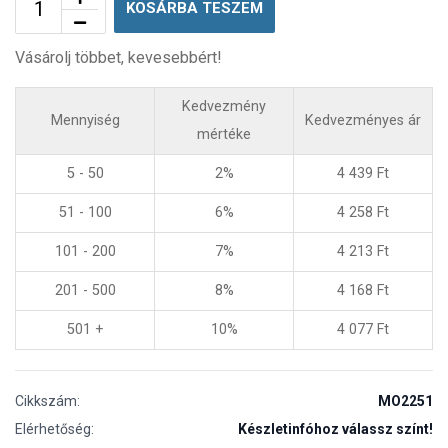
KOSÁRBA TESZEM
Vásárolj többet, kevesebbért!
Kedvezmény
Mennyiség
Kedvezményes ár
mértéke
5 - 50
2%
4 439
Ft
51 - 100
6%
4 258
Ft
101 - 200
7%
4 213
Ft
201 - 500
8%
4 168
Ft
501 +
10%
4 077
Ft
Cikkszám:
MO2251
Elérhetőség:
Készletinfóhoz válassz színt!