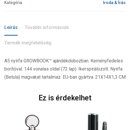
Kategória:
Iroda & Írás
Leírás
További információk
Termék megfelelőség
A5 nyírfa GROWBOOK™ ajándékdobozban. Keményfedeles
borítóval. 144 vonalas oldal (72 lap). Ikerspirálozott. Nyírfa
(Betula) magvakat tartalmaz. EU-ban gyártva. 21X14X1,3 CM
Ez is érdekelhet