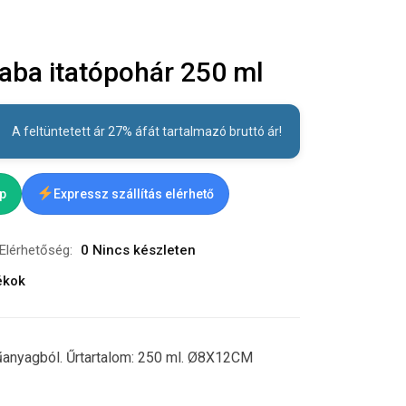
aba itatópohár 250 ml
A feltüntetett ár 27% áfát tartalmazó bruttó ár!
ap
Expressz szállítás elérhető
Elérhetőség:
0 Nincs készleten
ékok
űanyagból. Űrtartalom: 250 ml. Ø8X12CM