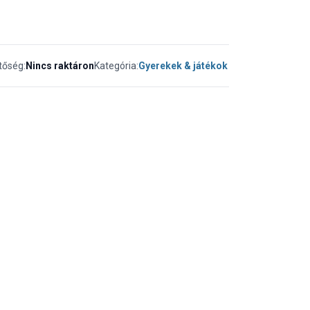
tőség:
Nincs raktáron
Kategória:
Gyerekek & játékok