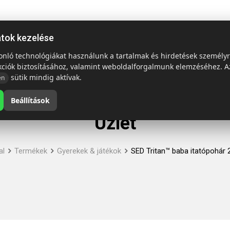
ap
Termékek
Emblémázás és szállítás
Tech = Kedvező á
atok kezelése
sonló technológiákat használunk a tartalmak és hirdetések személy
kciók biztosításához, valamint weboldalforgalmunk elemzéséhez. A
sütik mindig aktívak.
en
Beállítások
Üzlet
al
Termékek
Gyerekek & játékok
SED Tritan™ baba itatópohár 