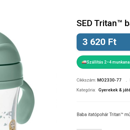
SED Tritan™ b
3 620
Ft
Szállítás 2–4 munkan
Cikkszám:
MO2330-77
Kategória:
Gyerekek & ját
Baba itatópohár Tritan™ m