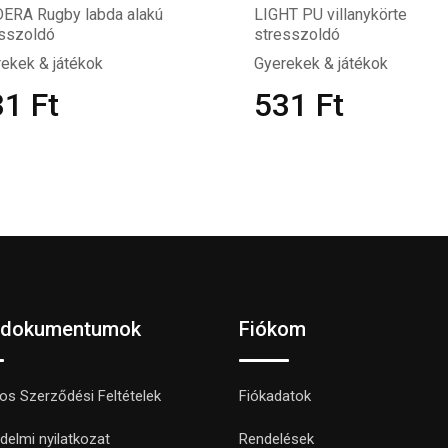
ERA Rugby labda alakú
LIGHT PU villanykörte
esszoldó
stresszoldó
ekek & játékok
Gyerekek & játékok
31
Ft
531
Ft
 dokumentumok
Fiókom
nos Szerződési Feltételek
Fiókadatok
delmi nyilatkozat
Rendelések