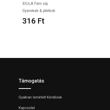
XIULA Fém síp
Gyerekek & játékok
316
Ft
Támogatás
Gyakran Ismételt Kérdések
Kapcsolat