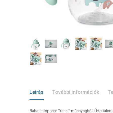
Leírás
További információk
Te
Baba itatópohár Tritan™ műanyagból. Űrtartalo