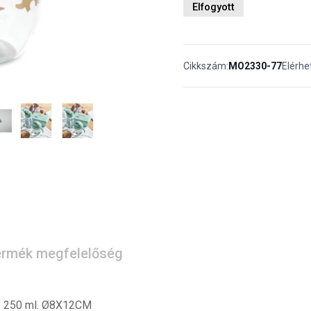
Elfogyott
Cikkszám:
MO2330-77
Elérhe
rmék megfelelőség
m: 250 ml. Ø8X12CM