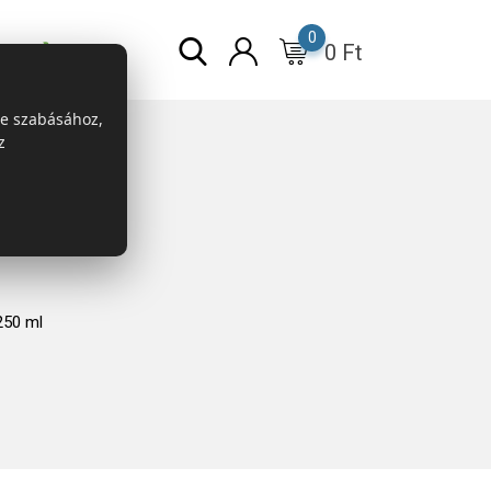
0
0
Ft
r
ESG
re szabásához,
z
250 ml