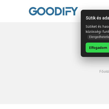
Kezdől
Sütik és ad
Sütiket és ha
közösségi fun
Elengedhetetl
Elfogadom
Főold