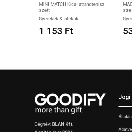
MINI MATCH Kicsi strandtenisz
MAD
szett
str
Gyerekek & játékok
Gyer
1 153
Ft
5
Jogi
Általá
Cégnév:
BLAN Kft.
Adatvé