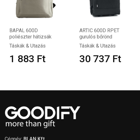
BAPAL 600D
ARTIC 600D RPET
poliészter hátizsák
gurulós bőrönd
Táskák & Utazás
Táskák & Utazás
1 883
Ft
30 737
Ft
Cégnév:
BLAN Kft.