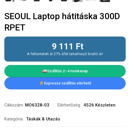
SEOUL Laptop hátitáska 300D
RPET
9 111
Ft
A feltüntetett ár 27% áfát tartalmazó bruttó ár!
Szállítás 2–4 munkanap
Expressz szállítás elérhető
Cikkszám:
MO6328-03
Elérhetőség:
4526 Készleten
Kategória:
Táskák & Utazás