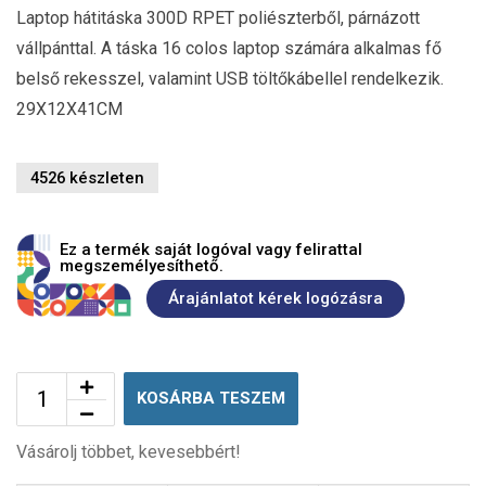
Laptop hátitáska 300D RPET poliészterből, párnázott
vállpánttal. A táska 16 colos laptop számára alkalmas fő
belső rekesszel, valamint USB töltőkábellel rendelkezik.
29X12X41CM
4526 készleten
Ez a termék saját logóval vagy felirattal
megszemélyesíthető.
Árajánlatot kérek logózásra
KOSÁRBA TESZEM
Vásárolj többet, kevesebbért!