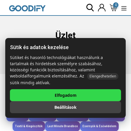
0
Üzlet
Sütik és adatok kezelése
Főoldal
Termékek
Táskák & Utazás
SEOUL Laptop
hátitáska 300D RPET
Sütiket és hasonló technológiákat használunk a
tartalmak és hirdetések személyre szabásához,
közösségi funkciók biztosításához, valamint
weboldalforgalmunk elemzéséhez. Az
Elengedhetetlen
sütik mindig aktívak.
Elfogadom
Iroda & Írás
Táskák & Utazás
Étkezés & Ivás
Szóróajándék & Szerszám
Beállítások
Technológia & Kiegészítők
Wellness & Ápolás
Sport & Szabadidő
Újdonságok
Karácsony & Tél
Gyerekek & játékok
Ruházat & Kiegészítők
Textil & Kiegészítők
Last Minute Brandbox
Esernyők & Esővédelem