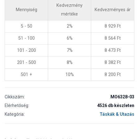
Kedvezmény
Mennyiség
Kedvezményes ár
mértéke
5 - 50
2%
8 929
Ft
51 - 100
6%
8 564
Ft
101 - 200
7%
8 473
Ft
201 - 500
8%
8 382
Ft
501 +
10%
8 200
Ft
Cikkszám:
MO6328-03
Elérhetőség:
4526 db készleten
Kategória:
Táskák & Utazás