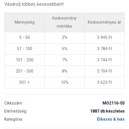
Vásárolj többet, kevesebbért!
Kedvezmény
Mennyiség
Kedvezményes ár
mértéke
5 - 50
2%
3 945
Ft
51 - 100
6%
3 784
Ft
101 - 200
7%
3 744
Ft
201 - 500
8%
3 704
Ft
501 +
10%
3 623
Ft
Cikkszám:
MO2116-03
Elérhetőség:
1887 db készleten
Kategória:
Étkezés & Ivás