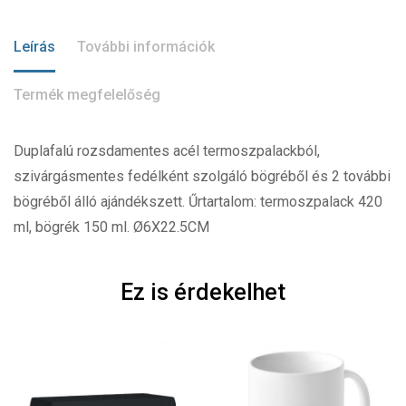
Leírás
További információk
Termék megfelelőség
Duplafalú rozsdamentes acél termoszpalackból,
szivárgásmentes fedélként szolgáló bögréből és 2 további
bögréből álló ajándékszett. Űrtartalom: termoszpalack 420
ml, bögrék 150 ml. Ø6X22.5CM
Ez is érdekelhet