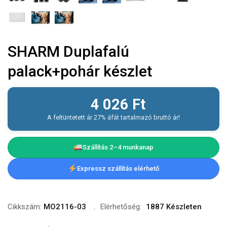
SHARM Duplafalú
palack+pohár készlet
4 026
Ft
A feltüntetett ár 27% áfát tartalmazó bruttó ár!
Szállítás 2–4 munkanap
Expressz szállítás elérhető
Cikkszám:
MO2116-03
Elérhetőség:
1887 Készleten