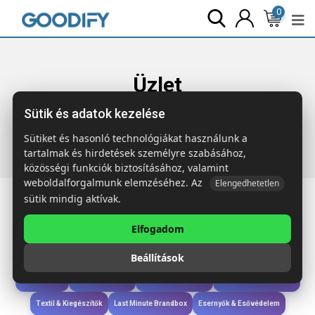
0
Üzlet
Sütik és adatok kezelése
Főoldal
Termékek
Étkezés & Ivás
SHARM Duplafalú
palack+pohár készlet
Sütiket és hasonló technológiákat használunk a
tartalmak és hirdetések személyre szabásához,
közösségi funkciók biztosításához, valamint
weboldalforgalmunk elemzéséhez. Az
Elengedhetetlen
sütik mindig aktívak.
Elfogadom
Iroda & Írás
Táskák & Utazás
Étkezés & Ivás
Szóróajándék & Szerszám
Beállítások
Technológia & Kiegészítők
Wellness & Ápolás
Sport & Szabadidő
Újdonságok
Karácsony & Tél
Gyerekek & játékok
Ruházat & Kiegészítők
Textil & Kiegészítők
Last Minute Brandbox
Esernyők & Esővédelem