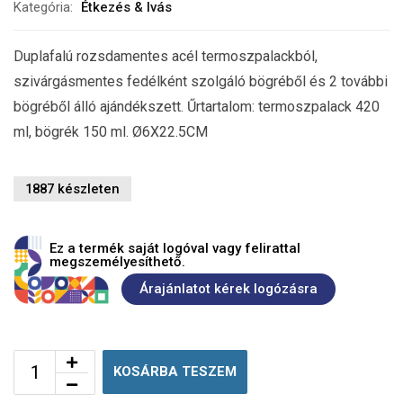
Kategória:
Étkezés & Ivás
Duplafalú rozsdamentes acél termoszpalackból,
szivárgásmentes fedélként szolgáló bögréből és 2 további
bögréből álló ajándékszett. Űrtartalom: termoszpalack 420
ml, bögrék 150 ml. Ø6X22.5CM
1887 készleten
Ez a termék saját logóval vagy felirattal
megszemélyesíthető.
Árajánlatot kérek logózásra
KOSÁRBA TESZEM