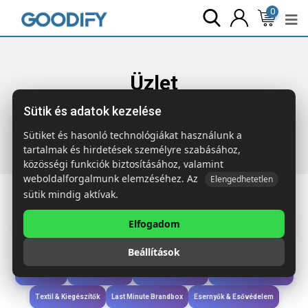
0
Üzlet
Sütik és adatok kezelése
Főoldal
Termékek
Ruházat & Kiegészítők
LONG BEACH
SINGA 5 paneles b. sapka
Sütiket és hasonló technológiákat használunk a
tartalmak és hirdetések személyre szabásához,
közösségi funkciók biztosításához, valamint
weboldalforgalmunk elemzéséhez. Az
Elengedhetetlen
sütik mindig aktívak.
Elfogadom
Iroda & Írás
Táskák & Utazás
Étkezés & Ivás
Szóróajándék & Szerszám
Beállítások
Technológia & Kiegészítők
Wellness & Ápolás
Sport & Szabadidő
Újdonságok
Karácsony & Tél
Gyerekek & játékok
Ruházat & Kiegészítők
Textil & Kiegészítők
Last Minute Brandbox
Esernyők & Esővédelem