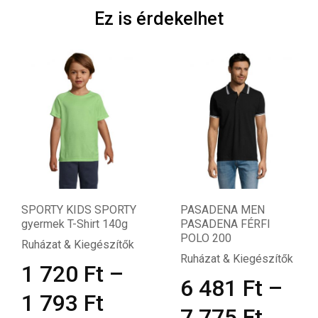
Ez is érdekelhet
 KIDS SPORTY
PASADENA MEN
PASAD
T-Shirt 140g
PASADENA FÉRFI
PASADE
POLO 200
200
& Kiegészítők
Ruházat & Kiegészítők
Ruházat 
20
Ft
–
6 481
Ft
–
6 4
93
Ft
7 775
Ft