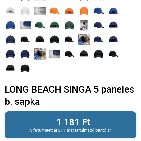
LONG BEACH SINGA 5 paneles
b. sapka
1 181
Ft
A feltüntetett ár 27% áfát tartalmazó bruttó ár!