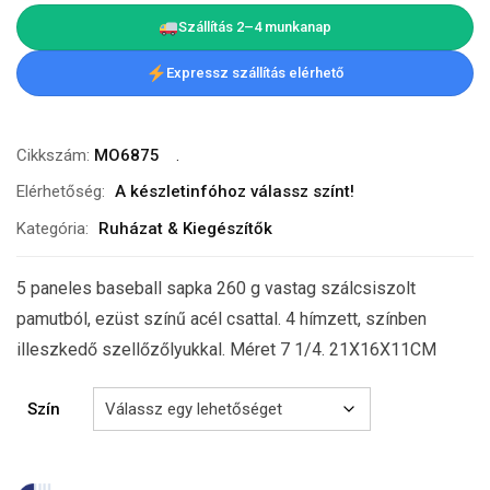
Szállítás 2–4 munkanap
Expressz szállítás elérhető
Cikkszám:
MO6875
Elérhetőség:
A készletinfóhoz válassz színt!
Kategória:
Ruházat & Kiegészítők
5 paneles baseball sapka 260 g vastag szálcsiszolt
pamutból, ezüst színű acél csattal. 4 hímzett, színben
illeszkedő szellőzőlyukkal. Méret 7 1/4. 21X16X11CM
Szín