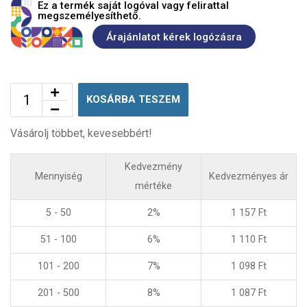
Ez a termék saját logóval vagy felirattal
megszemélyesíthető.
Árajánlatot kérek logózásra
KOSÁRBA TESZEM
Vásárolj többet, kevesebbért!
Kedvezmény
Mennyiség
Kedvezményes ár
mértéke
5 - 50
2%
1 157
Ft
51 - 100
6%
1 110
Ft
101 - 200
7%
1 098
Ft
201 - 500
8%
1 087
Ft