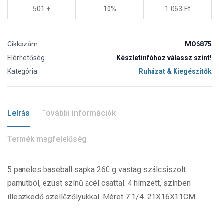
501 +
10%
1 063
Ft
Cikkszám:
MO6875
Elérhetőség:
Készletinfóhoz válassz színt!
Kategória:
Ruházat & Kiegészítők
Leírás
További információk
Termék megfelelőség
5 paneles baseball sapka 260 g vastag szálcsiszolt
pamutból, ezüst színű acél csattal. 4 hímzett, színben
illeszkedő szellőzőlyukkal. Méret 7 1/4. 21X16X11CM