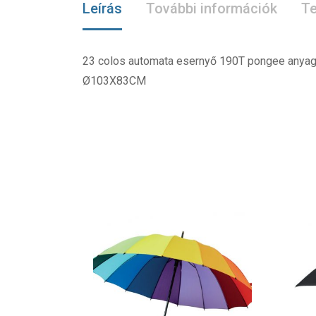
Leírás
További információk
Te
23 colos automata esernyő 190T pongee anyagb
Ø103X83CM