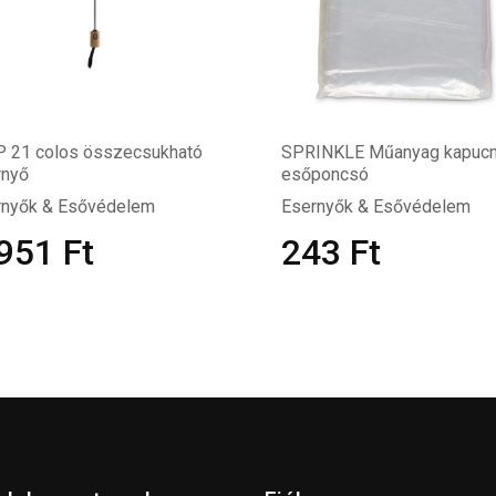
P 21 colos összecsukható
SPRINKLE Műanyag kapucn
rnyő
esőponcsó
rnyők & Esővédelem
Esernyők & Esővédelem
 951
Ft
243
Ft