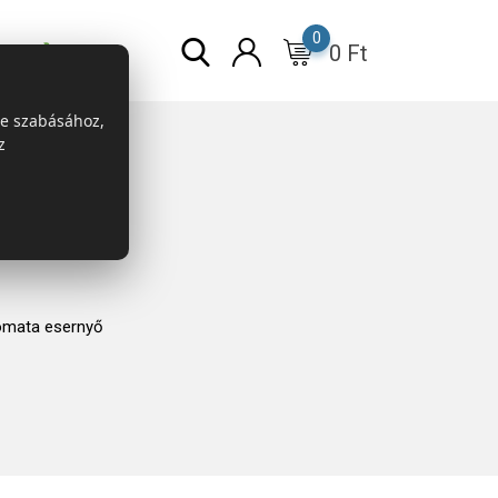
0
0
Ft
r
ESG
re szabásához,
z
mata esernyő