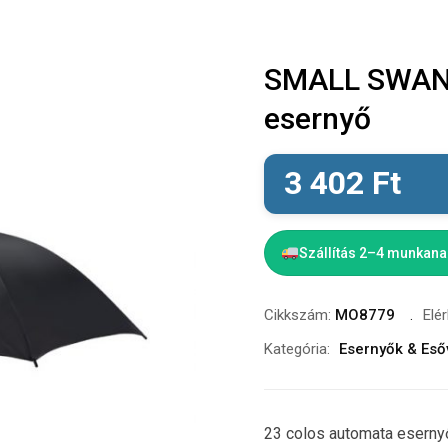
SMALL SWANS
esernyő
3 402
Ft
Szállítás 2–4 munkan
Cikkszám:
MO8779
Elé
Kategória:
Esernyők & Es
23 colos automata eserny