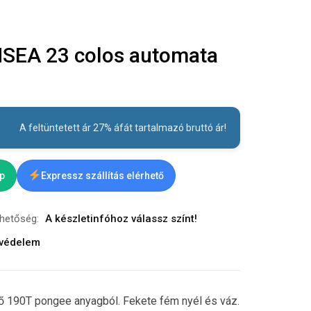
EA 23 colos automata
A feltüntetett ár 27% áfát tartalmazó bruttó ár!
ap
Expressz szállítás elérhető
rhetőség:
A készletinfóhoz válassz színt!
ővédelem
ő 190T pongee anyagból. Fekete fém nyél és váz.