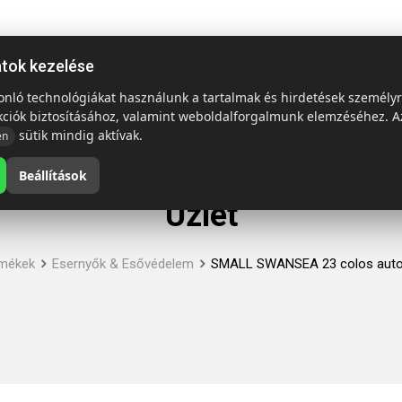
ap
Termékek
Emblémázás és szállítás
Tech = Kedvező á
atok kezelése
sonló technológiákat használunk a tartalmak és hirdetések személy
kciók biztosításához, valamint weboldalforgalmunk elemzéséhez. A
sütik mindig aktívak.
en
Beállítások
Üzlet
mékek
Esernyők & Esővédelem
SMALL SWANSEA 23 colos auto