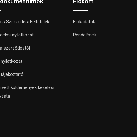
 dokumentumok
Fiókom
nos Szerződési Feltételek
Fiókadatok
delmi nyilatkozat
Rendelések
 a szerződéstől
i nyilatkozat
i tájékoztató
 vett küldemények kezelési
yzata