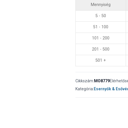
Mennyiség
5 - 50
51 - 100
101 - 200
201 - 500
501 +
Cikkszám:
MO8779
Elérhetős
Kategória:
Esernyők & Esőv