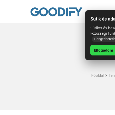
Kezdől
Sütik és ad
Sütiket és ha
közösségi fun
Elengedhetetl
Elfogadom
Főoldal
Ter