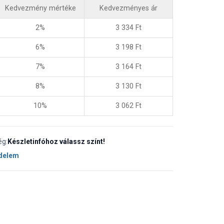
Kedvezmény mértéke
Kedvezményes ár
2%
3 334
Ft
6%
3 198
Ft
7%
3 164
Ft
8%
3 130
Ft
10%
3 062
Ft
ég:
Készletinfóhoz válassz színt!
édelem