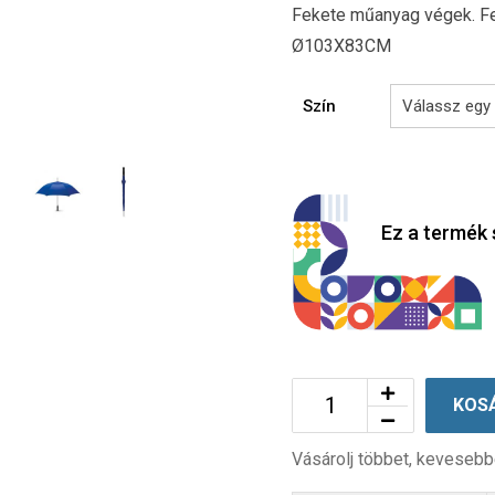
Fekete műanyag végek. Fe
Ø103X83CM
Szín
Ez a termék 
KOS
Vásárolj többet, kevesebb