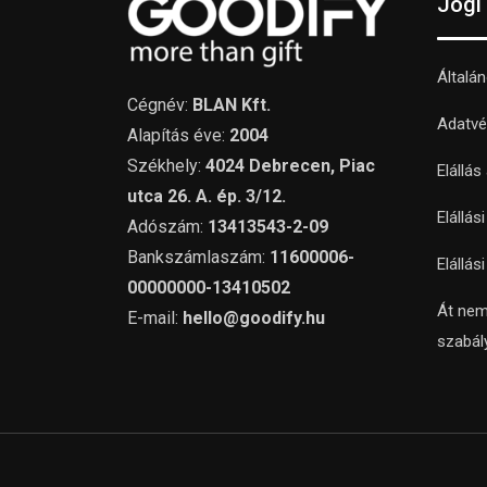
Jogi
Általá
Cégnév:
BLAN Kft.
Adatvé
Alapítás éve:
2004
Székhely:
4024 Debrecen, Piac
Elállás
utca 26. A. ép. 3/12.
Elállás
Adószám:
13413543-2-09
Bankszámlaszám:
11600006-
Elállás
00000000-13410502
Át nem
E-mail:
hello@goodify.hu
szabál