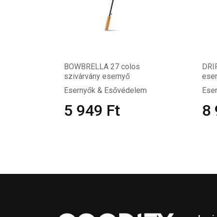
BOWBRELLA 27 colos
DRI
szivárvány esernyő
ese
Esernyők & Esővédelem
Ese
5 949
Ft
8