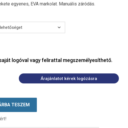
kete egyenes, EVA markolat. Manuális záródás.
saját logóval vagy felirattal megszemélyesíthető.
Árajánlatot kérek logózásra
ÁRBA TESZEM
ért!