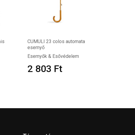
is
CUMULI 23 colos automata
esernyő
Esernyők & Esővédelem
2 803
Ft