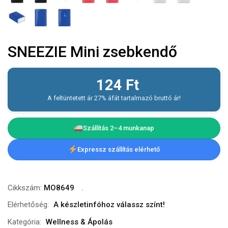
SNEEZIE Mini zsebkendő
124
Ft
A feltüntetett ár 27% áfát tartalmazó bruttó ár!
Szállítás 2–4 munkanap
Expressz szállítás elérhető
Cikkszám:
MO8649
Elérhetőség:
A készletinfóhoz válassz színt!
Kategória:
Wellness & Ápolás