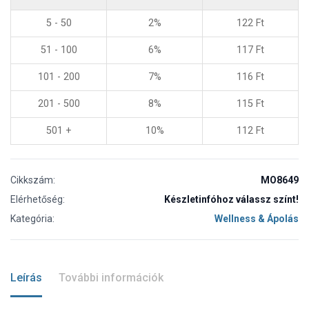
5 - 50
2%
122
Ft
51 - 100
6%
117
Ft
101 - 200
7%
116
Ft
201 - 500
8%
115
Ft
501 +
10%
112
Ft
Cikkszám:
MO8649
Elérhetőség:
Készletinfóhoz válassz színt!
Kategória:
Wellness & Ápolás
Leírás
További információk