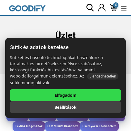
0
Üzlet
Sütik és adatok kezelése
Főoldal
Termékek
Wellness & Ápolás
SNEEZIE Mini
zsebkendő
Sütiket és hasonló technológiákat használunk a
tartalmak és hirdetések személyre szabásához,
közösségi funkciók biztosításához, valamint
weboldalforgalmunk elemzéséhez. Az
Elengedhetetlen
sütik mindig aktívak.
Elfogadom
Iroda & Írás
Táskák & Utazás
Étkezés & Ivás
Szóróajándék & Szerszám
Beállítások
Technológia & Kiegészítők
Wellness & Ápolás
Sport & Szabadidő
Újdonságok
Karácsony & Tél
Gyerekek & játékok
Ruházat & Kiegészítők
Textil & Kiegészítők
Last Minute Brandbox
Esernyők & Esővédelem