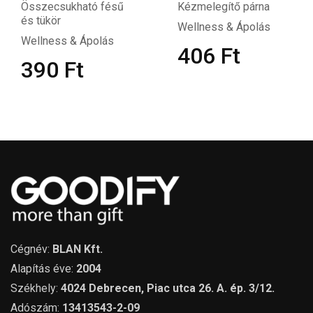
Összecsukható fésű
Kézmelegítő párna
és tükör
Wellness & Ápolás
Wellness & Ápolás
406
Ft
390
Ft
Cégnév:
BLAN Kft.
Alapítás éve:
2004
Székhely:
4024 Debrecen, Piac utca 26. A. ép. 3/12.
Adószám:
13413543-2-09